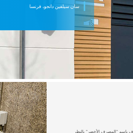
سان سيلفين دانجو، فرنسا
Crédit Agric، المعروف باسم "المصرف الأخضر" بالنظر