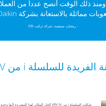
IV من Daikin، ومنذ ذلك الوقت أنصح عدداً من ا
بات مماثلة بالاستعانة بشركة Daikin."
- ريتشارد ميتيفييه، شركة تركيب EIB
الفريدة للسلسلة i من VRV IV
شكلت السلسلة i من VRV IV الحل المثالي لهذا المشر