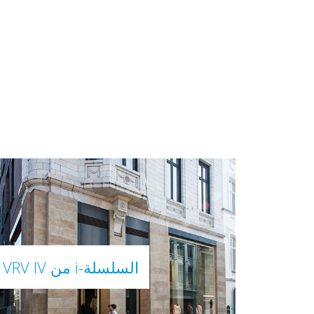
السلسلة-i من VRV IV