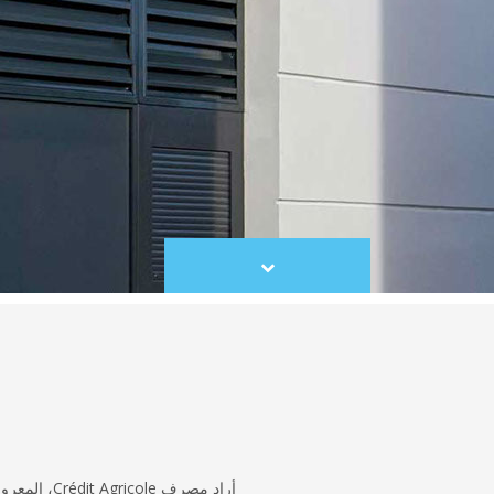
Scroll
to
content
أراد مصرف ole