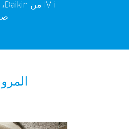
 i
صعو
المرونة 