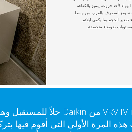
لهواء لأحد فروعه يتميز بالكفاءة
انة. يقع المصرف بالقرب من وسط
ء صغير الحجم بما يكفي ليلائم
 بمستويات ضوضاء منخفضة.
"تشكل سلسلة VRV IV i من Daikin حل