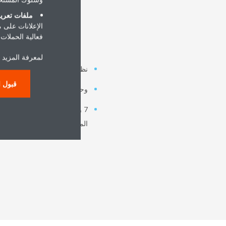
ملفات تعريف
الإعلانات على 
فعالية الحملات ا
لمعرفة المزيد ح
نظام واحد من السلسلة i من VRV IV
قبول ا
وحدتي كاسيت ذات تدفق دائري
7 وحدات كاسيت مسطحة بال
المكتب