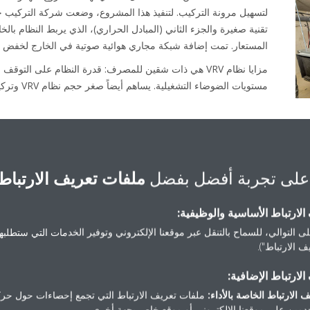
لتسهيل مرونة التركيب. لتنفيذ هذا المشروع، وضعت شركة التركيب ج
تقنية صغيرة والجزء الثاني (المبادل الحراري)، الذي يربط النظام ب
المستعار. تمت إضافة شبكة مجاري هوائية صوتية في الخارج لخفض ال
مزايا نظام VRV هي ذات شقين للمصرف: قدرة النظام على التو
مستويات الضوضاء التشغيلية. يساهم أيضاً صغر حجم نظام VRV وتركيبه في إخفائه بشكل تام من الخارج.
على تجربة أفضل بفضل
ملفات تعريف الارتباط
نظرة سريعة على الحل
لارتباط الأساسية والوظيفية:
ى التوالي، للسماح بالتنقل عبر موقعنا الإلكتروني وتوفير الخدمات التي ستطلبها 
 الارتباط").
لارتباط الإضافية:
 الارتباط الخاصة بالأداء:
ملفات تعريف الارتباط التي تجمع إحصاءات حول حرك
مين على موقعنا الإلكتروني أو موقع خاص بجهة أخرى