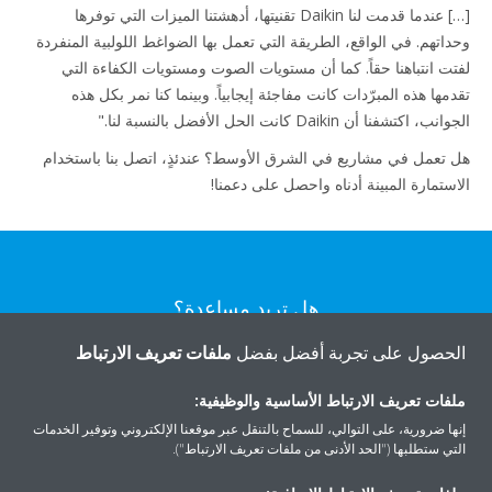
[…] عندما قدمت لنا Daikin تقنيتها، أدهشتنا الميزات التي توفرها
وحداتهم. في الواقع، الطريقة التي تعمل بها الضواغط اللولبية المنفردة
لفتت انتباهنا حقاً. كما أن مستويات الصوت ومستويات الكفاءة التي
تقدمها هذه المبرّدات كانت مفاجئة إيجابياً. وبينما كنا نمر بكل هذه
الجوانب، اكتشفنا أن Daikin كانت الحل الأفضل بالنسبة لنا."
هل تعمل في مشاريع في الشرق الأوسط؟ عندئذٍ، اتصل بنا باستخدام
الاستمارة المبينة أدناه واحصل على دعمنا!
هل تريد مساعدة؟
الحصول على تجربة أفضل بفضل
ملفات تعريف الارتباط
اتصل بنا
ملفات تعريف الارتباط الأساسية والوظيفية:
إنها ضرورية، على التوالي، للسماح بالتنقل عبر موقعنا الإلكتروني وتوفير الخدمات
التي ستطلبها ("الحد الأدنى من ملفات تعريف الارتباط").