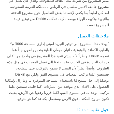
مدير المشروع من شركة بيت الطاقة للمقاولات. والذي كان يعمل في
مشروع جامعة الأمير سلطان في الرياض بالمملكة العربية السعودية.
لقد كان لطيفاً بما يكفي لإعطائنا بعض التفاصيل حول مشروع التدفئة
والتهوية وتكييف الهواء ووصف كيف تمكنت Daikin من توفير قيمة
للمشروع نفسه.
ملاحظات العميل
"يهدف هذا المشروع إلى توفير التبريد لمبنى إداري بمساحة 3000 م².
بالطبع، الكفاءة والوثوقية جانبان مهمان للغاية ونحن راضون جداً عما
تقدمه Daikin. ونظراً لأنه سيتم تنفيذ هذا المشروع في واحدة من أعلى
درجات الحرارة في الخليج، فقد احتجنا إلى تعمل المعدات في مثل هذه
الظروف. وأيضاً، نظراً لأن المبنى لا يسمح بالتركيب على سطحه،
فسيتعين علينا تركيب المعدات في مستوى القبو. ولكن مع Daikin
توصلنا إلى حل يسمح لنا باستخدام المساحة المتوفرة لنا وما زال بإمكاننا
الحصول على الأداء الذي نتوقعه من المبرّدات. كما قلت، سيتعين علينا
تركيب الوحدات في مستوى القبو، لكننا قررنا رفعها عن الأرض، بحيث
تكون مراوح المكثف فوق الأرض وستعمل بكفاءة كما هو متوقع.
حول تقنية Daikin