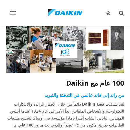
تبديل
تبديل
البحث
التنقل
100 عام مع Daikin
من رائد إلى قائد عالمي في التدفئة والتبريد
لقد تشكلت
قصة Daikin
دائماً من خلال الأفكار الرائدة والابتكارات
التكنولوجية والأشخاص المتفانين. بدأ الأمر في عام 1924 عندما أسس
المهندس الياباني الشاب أكيرا يامادا مؤسسة في أوساكا لتصنيع مشعات
الطائرات بفريق مكون من 15 عضواً. واليوم،
بعد مرور 100 عام
، ها