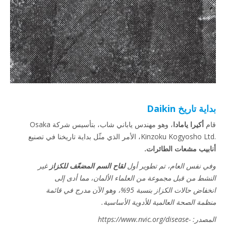
بداية تاريخ Daikin
قام
أكيرا يامادا
، وهو مهندس ياباني شاب، بتأسيس شركة Osaka
Kinzoku Kogyosho Ltd.‎، الأمر الذي مثّل بداية تاريخنا في تصنيع
أنابيب مشعات الطائرات.
وفي نفس العام، تم تطوير أول
لقاح السم المضعّف للكزاز
غير
النشط من قبل مجموعة من العلماء الألمان، مما أدى إلى
انخفاض حالات الكزاز بنسبة 95%، وهو الآن مدرج في قائمة
منظمة الصحة العالمية للأدوية الأساسية.
المصدر: https://www.nvic.org/disease-