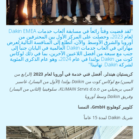
"لقد قضيت وقتاً رائعاً في مسابقة ألعاب خدمات Daikin EMEA
لعام 2023، وحصلت على المركز الأول بين المحترفين من
أوروبا والشرق الأوسط. والآن، أتطلع إلى المنافسة التالية لعرض
مهاراتي في ألعاب خدمات Daikin العالمية في اليابان جنباً إلى
جنب مع سبعة من أفضل اللاعبين الآخرين، بما في ذلك لوكاس
كوت من Daikin بولندا في عام 2024، وهو عام الذكرى المئوية
لشركة Daikin. تهانينا!"
كريستيان هيندلر
،
أفضل فني خدمة في أوروبا لعام 2023
(الرابع من
اليمين) مع لوكاس كوت من Daikin بولندا (الأول من اليسار)، غاسبر
لامبي بريجيلي من KLIMAIN Servis d.o.o، سلوفينيا (الثاني من اليسار)
وفريق Daikin وسط أوروبا
كلويبر كوهلونج GmbH، النمسا
شريك Daikin لمدة 15 عاماً