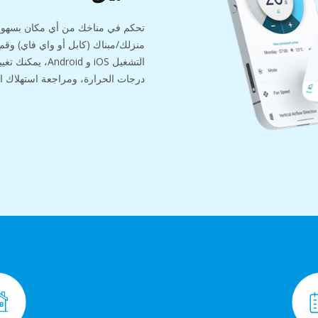
تحكم في مناخك من أي مكان بسهولة
منزلك/مبناك (كابل أو واي فاي) وقم 
التشغيل iOS و oid
درجات الحرارة، ومراجعة استهلاك ا