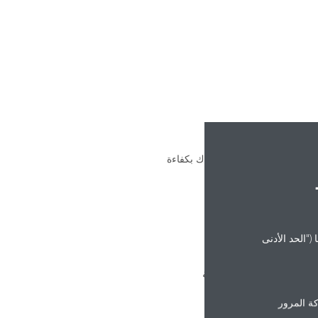
دارة استهلاك الطاقة لمبناك بكفاءة
("الحد الأدنى
نظمة التحكم عبر السحابة
ة المرور