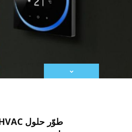
Scroll
to
content