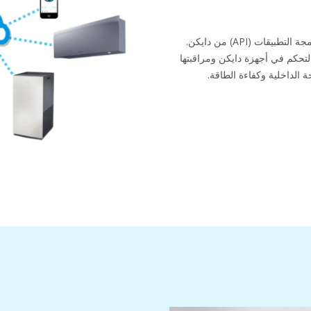
ات (API) من دايكن.
ح لك واجهة ONECTA Cloud API التحكم في أجهزة دايكن ومراقبتها
الداخلية وكفاءة الطاقة.