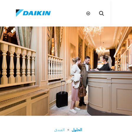
تبديل
البحث
الحلول
الفندق