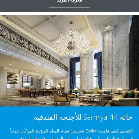
اكتشف كيف قامت Daikin بتحسين نظام المياه المبرّدة المركّب جزئياً
 السكني إلى نظام عملي دون المساس بظروف الموقع