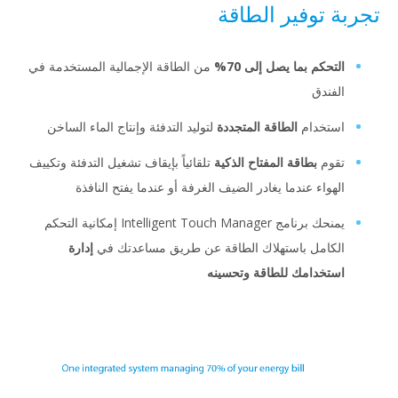
توفير الطاقة
حكم بما يصل إلى 70%
من الطاقة الإجمالية المستخدمة في
ندق
تخدام
الطاقة المتجددة
لتوليد التدفئة وإنتاج الماء الساخن
وم
بطاقة المفتاح الذكية
تلقائياً بإيقاف تشغيل التدفئة وتكييف
واء عندما يغادر الضيف الغرفة أو عندما يفتح النافذة
يمنحك برنامج Intelligent Touch Manager إمكانية التحكم
امل باستهلاك الطاقة عن طريق مساعدتك في
إدارة
خدامك للطاقة وتحسينه