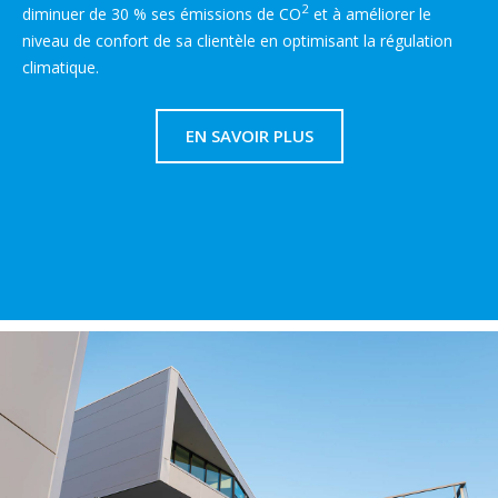
2
diminuer de 30 % ses émissions de CO
et à améliorer le
niveau de confort de sa clientèle en optimisant la régulation
climatique.
EN SAVOIR PLUS