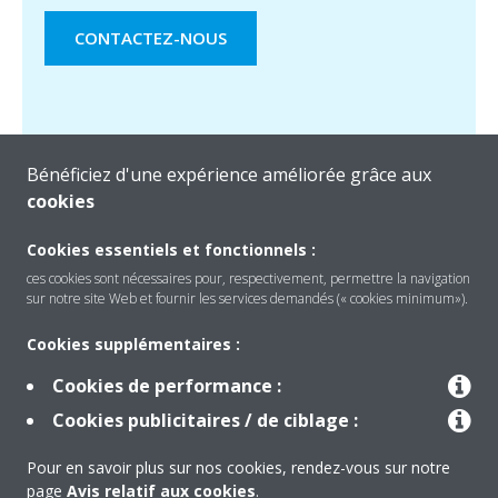
CONTACTEZ-NOUS
Bénéficiez d'une expérience améliorée grâce aux
cookies
Cookies essentiels et fonctionnels :
ces cookies sont nécessaires pour, respectivement, permettre la navigation
sur notre site Web et fournir les services demandés (« cookies minimum»).
Produits
Cookies supplémentaires :
Cookies de performance :
Solutions
Cookies publicitaires / de ciblage :
Pour en savoir plus sur nos cookies, rendez-vous sur notre
À propos de Daikin
page
Avis relatif aux cookies
.