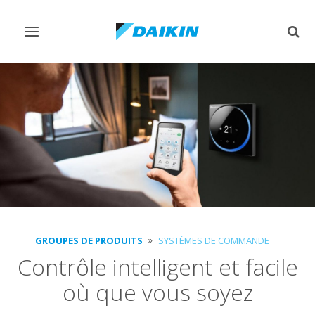
Afficher/masquer
Affi
navigation
rech
GROUPES DE PRODUITS
SYSTÈMES DE COMMANDE
Contrôle intelligent et facile
où que vous soyez