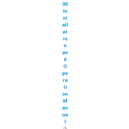
00
In
st
all
at
io
n
an
d
O
pe
ra
ti
on
M
an
ua
l