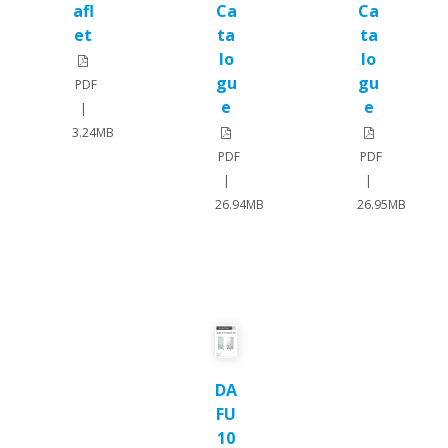
afl
Ca
Ca
et
ta
ta
lo
lo
gu
gu
PDF
e
e
|
3.24MB
PDF
PDF
|
|
26.94MB
26.95MB
DA
FU
10