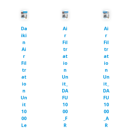
Da
Ai
Ai
iki
r
r
n
Fil
Fil
Ai
tr
tr
r
at
at
Fil
io
io
tr
n
n
at
Un
Un
io
it_
it_
n
DA
DA
Un
FU
FU
it
10
10
10
00
00
00
_F
_A
Le
R
R