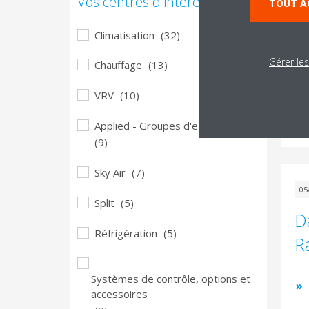
Vos centres d'interêt
Da
TOUT A
d
Climatisation
(32)
Gérer le
Chauffage
(13)
VRV
(10)
Applied - Groupes d'eau glacée
(9)
Sky Air
(7)
05
Split
(5)
D
Réfrigération
(5)
R
Systèmes de contrôle, options et
accessoires