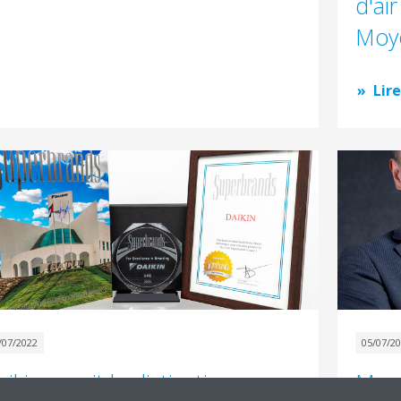
d'ai
Moye
Lire
/07/2022
05/07/2
ikin reçoit la distinction
Mess