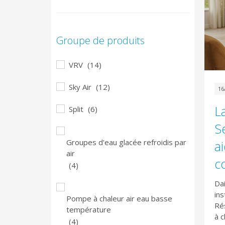
Groupe de produits
VRV
(14)
Sky Air
(12)
16
La
Split
(6)
S
Groupes d'eau glacée refroidis par
ai
air
c
(4)
Dai
ins
Pompe à chaleur air eau basse
Rés
température
à c
(4)