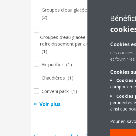
S
Groupes d'eau glacée - Chillers
Bénéfic
Dai
(2)
Pr
cookie
Groupes d'eau glacée
refroidissement par air
Cookies es
(1)
ces cookies 
et fournir l
Air purifier
(1)
Cookies s
Chaudières
(1)
Cookies 
comportement
Conveni pack
(1)
Cookies p
pertinentes e
Voir plus
ainsi que pou
Pour en savo
05