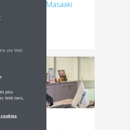
President, Mr. Masaaki
take
x
 la suite
tre site Web
le
tés plus
es Web tiers,
x cookies
.
022