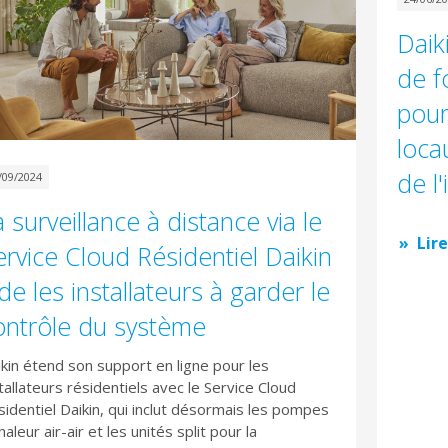
Daik
de f
pour
loca
de l
/09/2024
 surveillance à distance via le
Lire
ervice Cloud Résidentiel Daikin
de les installateurs à garder le
ontrôle du système
kin étend son support en ligne pour les
tallateurs résidentiels avec le Service Cloud
identiel Daikin, qui inclut désormais les pompes
haleur air-air et les unités split pour la