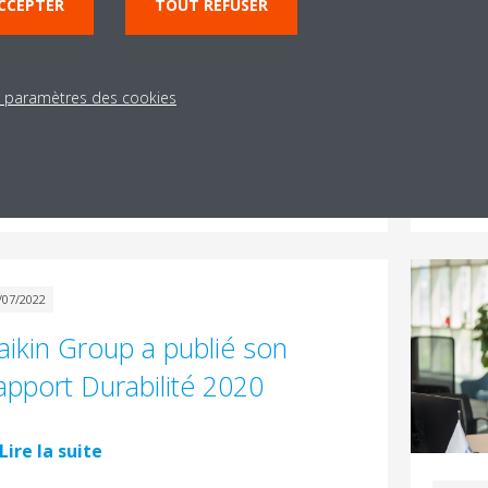
ikin vise à accroître sa part
Daik
CCEPTER
TOUT REFUSER
e marché en Arabie Saoudite
posi
marc
s paramètres des cookies
Lire la suite
19
Lire
/07/2022
aikin Group a publié son
apport Durabilité 2020
Lire la suite