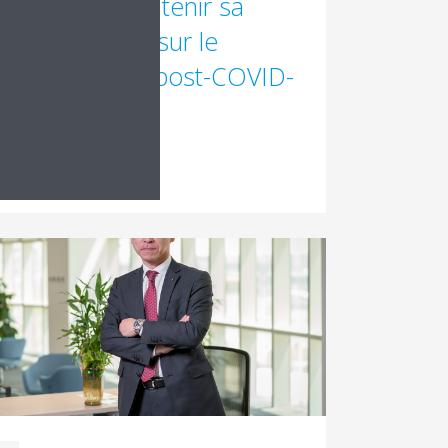
in entend maintenir sa
tion de leader sur le
hé dans l'ère post-COVID-
 la suite