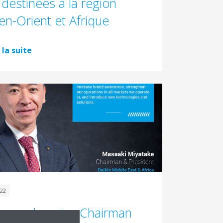
r destinées à la région
n-Orient et Afrique
 la suite
022
age de notre Chairman