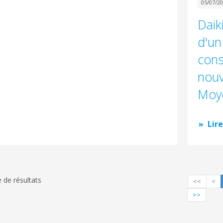
05/07/2
Daik
d'un
cons
nouv
Moye
Lire
e de résultats
<<
<
>>