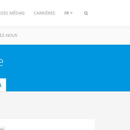
 DES MÉDIAS
CARRIÈRES
FR
Afficher/masquer
recherche
EZ-NOUS
e
Submit
024