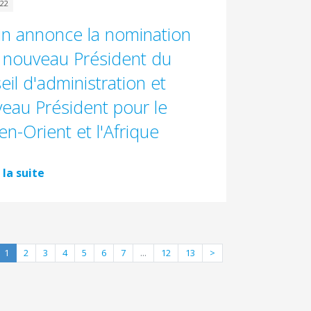
022
in annonce la nomination
 nouveau Président du
eil d'administration et
eau Président pour le
n-Orient et l'Afrique
 la suite
1
2
3
4
5
6
7
...
12
13
>