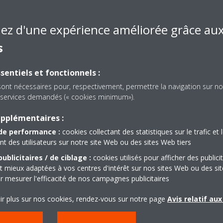
uperbrands 2020
and 
Miya
iez d'une expérience améliorée grâce au
kin Middle East and Africa (Daikin MEA) a reçu le
ix 2020 Superbrands UAE Choice Award.
s
Lire
Lire la suite
sentiels et fonctionnels :
sont nécessaires pour, respectivement, permettre la navigation sur no
es services demandés (« cookies minimum»).
upplémentaires :
de performance :
cookies collectant des statistiques sur le trafic et 
 des utilisateurs sur notre site Web ou des sites Web tiers
ublicitaires / de ciblage :
cookies utilisés pour afficher des publici
t mieux adaptées à vos centres d'intérêt sur nos sites Web ou des sit
r mesurer l'efficacité de nos campagnes publicitaires
ir plus sur nos cookies, rendez-vous sur notre page
Avis relatif au
/07/2022
05/07/2