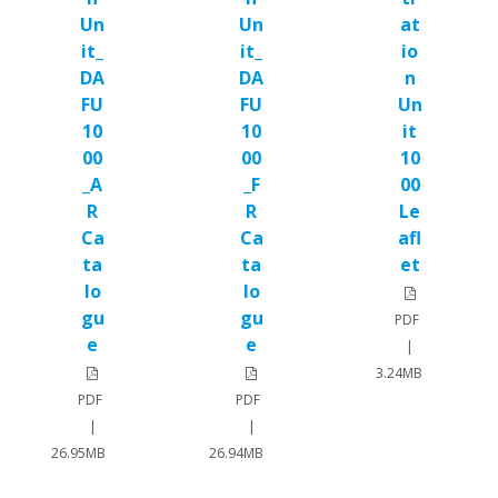
Un
Un
at
it_
it_
io
DA
DA
n
FU
FU
Un
10
10
it
00
00
10
_A
_F
00
R
R
Le
Ca
Ca
afl
ta
ta
et
lo
lo
gu
gu
PDF
e
e
|
3.24MB
PDF
PDF
|
|
26.95MB
26.94MB