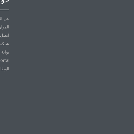
عن ال
الموار
اتصل ب
شبكة 
بوابة 
ortal
الوظا