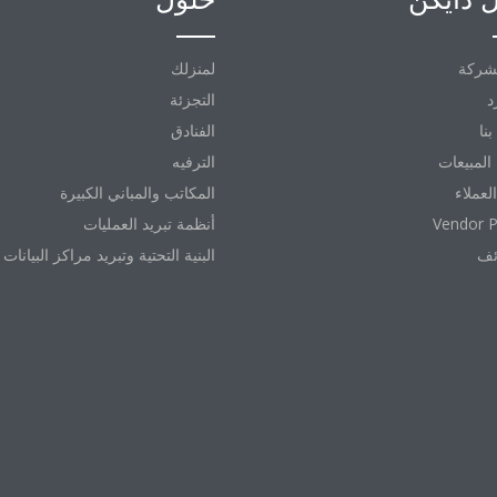
شركة
لمنزلك
د
التجزئة
نا
الفنادق
المبيعات
الترفيه
العملاء
المكاتب والمباني الكبيرة
Vendor P
أنظمة تبريد العمليات
ئف
البنية التحتية وتبريد مراكز البيانات