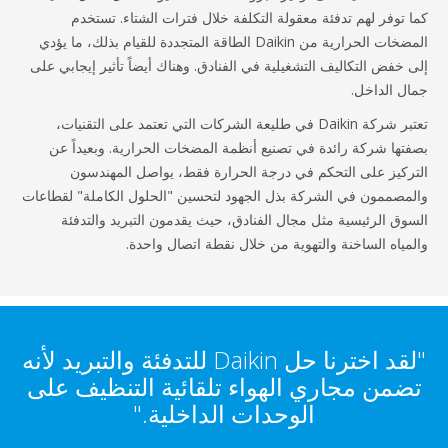
 توفر لهم تدفئة معقولة التكلفة خلال فترات الشتاء. تستخدم
المضخات الحرارية من Daikin الطاقة المتجددة للقيام بذلك، ما يؤدي
 خفض التكاليف التشغيلية في الفنادق. وهناك أيضاً تأثير إيجابي على
ل الداخل.
تعتبر شركة Daikin في طليعة الشركات التي تعتمد على التقنيات،
تها شركة رائدة في تصنيع أنظمة المضخات الحرارية. وبعيداً عن
ركيز على التحكم في درجة الحرارة فقط، يواصل المهندسون
مصممون في الشركة بذل الجهود لتحسين "الحلول الكاملة" لقطاعات
وق الرئيسية مثل مجال الفنادق، حيث يقدمون التبريد والتدفئة
مياه الساخنة والتهوية من خلال نقطة اتصال واحدة.
"لقد اخترنا حل Daikin للتدفئة والتبريد لأنه
ضمن مجاري الهواء تلقائية التنظيف على
الوحدات الداخلية."