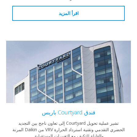
اقرأ المزيد
فندق Courtyard باريس
تشير عملية تحويل Courtyard إلى تعاون ناجح بين التجديد
الحضري التقدمي وتقنية استرداد الحرارة VRV من Daikin المرنة
والقابلة للتكيف مع التغييرات المستقبلية.