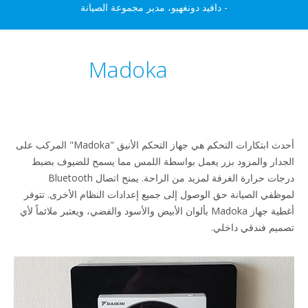
- دافيد دونغهيو، مدير مجموعة الصيانة
Madoka
أحدث ابتكارات التحكم هي جهاز التحكم الأنيق "Madoka" المركب على
دار والمزود بزر يعمل بواسطة اللمس مما يسمح للضيوف بضبط
درجات حرارة الغرفة لمزيد من الراحة. يمنح اتصال Bluetooth
ظفي الصيانة حق الوصول إلى جميع إعدادات النظام الأخرى. تتوفر
أغطية جهاز Madoka بألوان الأبيض والأسود والفضي، ويعتبر ملائماً لأي
يم فندقي داخلي.