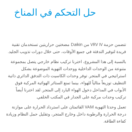
حل التحكم في المناخ
تتضمن حزمة VRV IV من Daikin مضختين حراريتين تستخدمان تقنية
دة لتوفير التدفئة في جميع الأوقات، حتى خلال دورات تذويب الجليد.
نسبة إلى هذا المشروع، اخترنا تركيب نظام خارجي يتصل بمجموعة
وعة من الوحدات الداخلية ووحدات التهوية الموضوعة بشكل
راتيجي في المتجر. توفر وحدات الكاسيت ذات التدفق الدائري ذاتية
ظيف توزيعاً مثالياً للهواء، بينما تمنع الستائر الهوائية المركبة فوق
بواب في المداخل دخول الهواء البارد إلى المتجر. لقد اخترنا أيضاً
يب وحدات مركبة على الجدار في المكتب الخلفي.
تعمل وحدتا التهوية VAM القائمتان على استرداد الحرارة على موازنة
ة الحرارة والرطوبة داخل وخارج المتجر، وتقليل حمل النظام وزيادة
ءة الطاقة.