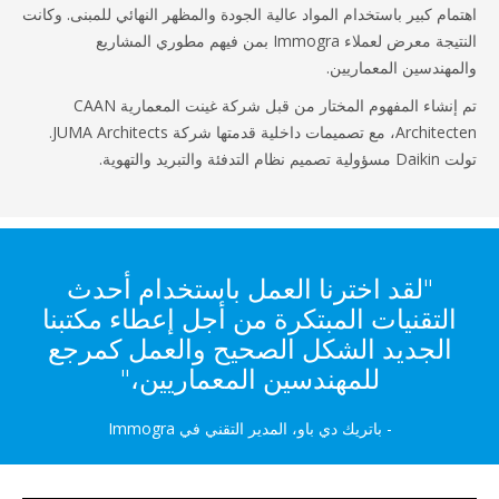
مام كبير باستخدام المواد عالية الجودة والمظهر النهائي للمبنى. وكانت
النتيجة معرض لعملاء Immogra بمن فيهم مطوري المشاريع
مهندسين المعماريين.
تم إنشاء المفهوم المختار من قبل شركة غينت المعمارية CAAN
Architecten، مع تصميمات داخلية قدمتها شركة JUMA Architects.
 التدفئة والتبريد والتهوية.
"لقد اخترنا العمل باستخدام أحدث
التقنيات المبتكرة من أجل إعطاء مكتبنا
الجديد الشكل الصحيح والعمل كمرجع
للمهندسين المعماريين،"
- باتريك دي باو، المدير التقني في Immogra