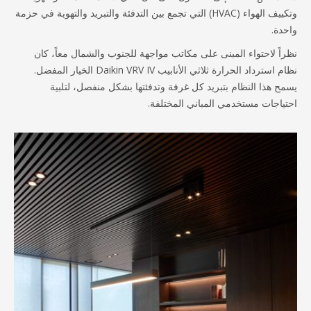
وتكييف الهواء (HVAC) التي تجمع بين التدفئة والتبريد والتهوية في حزمة
دة.
اً لاحتواء المبنى على مكاتب مواجهة للجنوب والشمال معاً، كان
نظام استرداد الحرارة ثلاثي الأنابيب Daikin VRV IV الخيار المفضل.
ح هذا النظام بتبريد كل غرفة وتدفئتها بشكل منفصل، لتلبية
ياجات مستخدمي المباني المختلفة.