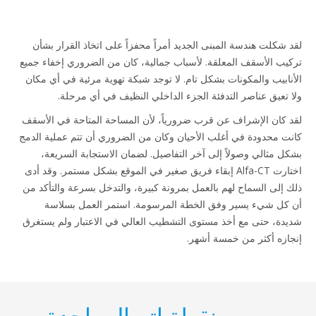
 شكلت هندسة المبنى الجديد أمراً محفزاً على اتخاذ القرار بشأن
يب الأسقف المعلقة. لأسباب جمالية، كان من الضروري إخفاء جميع
نابيب والمكونات بشكل تام. لا توجد شبكة تهوية مرئية في أي مكان
 تعيق عناصر التدفئة الجزء الداخلي النظيف في أي مرحلة.
 كان الإشراف عن قرب ضرورياً، لأن المساحة المتاحة في الأسقف
ت محدودة في أغلب الأحيان وكان من الضروري أن تتم عملية الدمج
ل مثالي وصولاً إلى آخر التفاصيل. لضمان الاستجابة السريعة،
اختارت Alfa-CT إبقاء فريق صغير في الموقع بشكل مستمر. وقد أدى
 إلى السماح لهم بالعمل بمرونة كبيرة، والتدخل بسرعة والتأكد من
كل شيء يسير وفق الخطة المرسومة. استمر العمل بسلاسة
دة، حتى مع أخذ مستوى التشطيب العالي في الاعتبار ولم يستغرق
ازه أكثر من خمسة أشهر.
نقطة اتصال واحدة