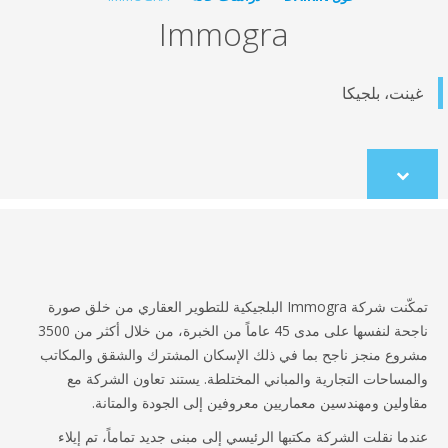
Immogra
نت، بلجيكا
Scroll
to
content
تمكّنت شركة Immogra البلجيكية للتطوير العقاري من خلق صورة
ناجحة لنفسها على مدى 45 عاماً من الخبرة، من خلال أكثر من 3500
وع منجز ناجح بما في ذلك الإسكان المشترك والشقق والمكاتب
مساحات التجارية والمباني المختلطة. يستند تعاون الشركة مع
ولين ومهندسين معماريين معروفين إلى الجودة والمتانة.
ما نقلت الشركة مكتبها الرئيسي إلى مبنى جديد تماماً، تم إيلاء