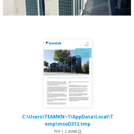
C:\Users\TEAMKN~1\AppData\Local\T
emp\msoD312.tmp
PDF | 2.45MB