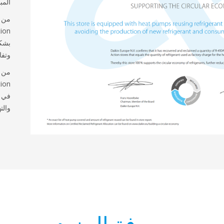
المبن
من خ
بشكل
وتفا
من خ
في م
والته
معرفة المزيد