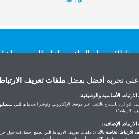
ذا الاقتصاد الدائري لغاز التبريد داخ
 تأثيرنا البيئي. فبدلاً من إنتاج المزيد
غاز التبريد القديم وإنتاج شيء جديد
على تجربة أفضل بفضل
ملفات تعريف الارتباط
هذه الطريقة يمكننا إنشاء دائرة مغلق
لارتباط الأساسية والوظيفية:
التبريد ضمن شبكة Action."
ى التوالي، للسماح بالتنقل عبر موقعنا الإلكتروني وتوفير الخدمات التي ستطلبها 
 الارتباط").
- مايكل كولين، مدير إنشاءات المجموعة في شركة Action
لارتباط الإضافية:
 الارتباط الخاصة بالأداء:
ملفات تعريف الارتباط التي تجمع إحصاءات حول حرك
مين على موقعنا الإلكتروني أو موقع خاص بجهة أخرى