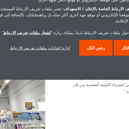
 الارتباط الخاصة بالإعلان / الاستهداف:
تعتبر ملفات تعريف الارتباط المستخدم
موقعنا الإلكتروني أو موقع جهة أخرى أكثر صلة بك وباهتماماتك، بالإضافة إلى ق
لإعلانية
ول ملفات تعريف الارتباط لدينا، يمكنك زيارة "
إشعار ملفات تعريف الارتباط
" 
Daikin قائلاً:
لكل
رفض الكل
إدارة إعدادات ملفات تعريف الارتباط
ية رحلتنا نحو إنشاء اقتصاد دائري
 واستعادته. نحن نقدّر التدابير التي
نفتاحها على أخذ المبادرات التي من شأنها إخداث
فئة والتهوية وتكييف الهواء
 مصدر إلهام لشركات أخرى كثيرة كي
لى استرداد الكمية الضخمة من غاز
ة.”