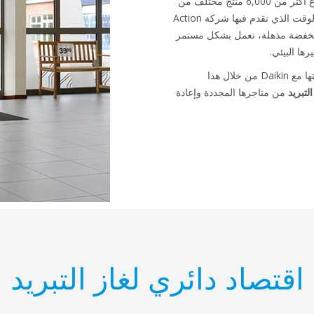
والنمسا وبولندا. في متاجر Action، يُباع أكثر من 6,000 منتج مختلف من
سلع غير غذائية بشكل أساسي. وفي الوقت الذي تقدم فيها شركة Action
ر مخفضة مذهلة، تعمل بشكل مستمر
ا البيئي.
تعمل شركة Action على تعزيز شراكتها مع Daikin من خلال هذا
لتبريد
من متاجرها المجددة وإعادة
اقتصاد دائري لغاز التبريد