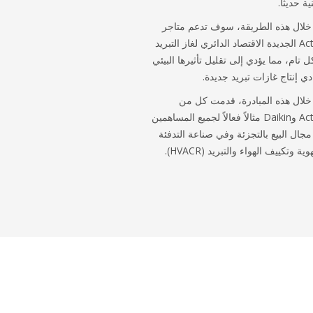
ية حديثاً.
لال هذه الطريقة، سوف تدعم متاجر
Action الجديدة الاقتصاد الدائري لغاز التبريد
 تام، مما يؤدي إلى تقليل تأثيرها البيئي
دي إنتاج غازات تبريد جديدة.
لال هذه المبادرة، قدمت كل من
Action وDaikin مثالاً فعالاً لجميع المساهمين
جال البيع بالتجزئة وفي صناعة التدفئة
وية وتكييف الهواء والتبريد (HVACR).