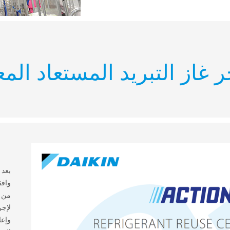
ر غاز التبريد المستعاد المع
بعد 
لإجر
وإعا