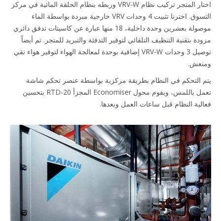
اختار المتجر تركيب نظام VRV-W وربطه بنظام الحلقة المائية في مركز
التسوق. اخترنا تثبيت 4 وحدات VRV خارجية مبردة بواسطة الماء
موصولة بعشرين وحدة داخلية، 18 منها عبارة عن كاسيتات تدفق دائري
ية التنظيف التلقائي لتوفير التدفئة والتبريد للمتجر. تم أيضاً
توصيل 3 وحدات VRV-W إضافية بوحدة لمعالجة الهواء لتوفير هواء نقي
م في النظام بطريقة مركزية بواسطة عنصر تحكم شاشة
تعمل باللمس، ويقوم محول Economiser المجزأ RTD-20 بتحسين
نظام قبل ساعات العمل وبعدها.