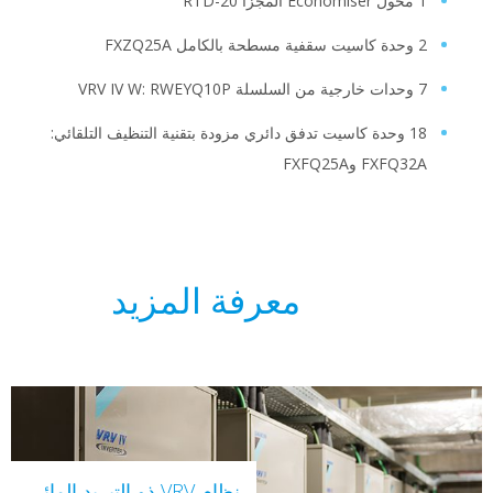
18 وحدة كاسيت تدفق دائري مزودة بتقنية التنظيف التلقائي:
FXF وFXFQ25A
معرفة المزيد
نظام VRV ذو التبريد المائي