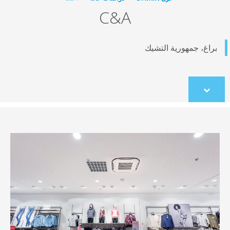
C&A
مهورية التشيك
co