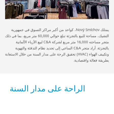
يمتلك Nový Smíchov، كواحد من أكبر مراكز التسوق في جمهورية
التشيك، مساحة للبيع بالتجزئة تبلغ حوالي 60,000 متر مربع، بما في ذلك
متجر مساحته 16,000 متر مربع لشركة C&A لبيع الأزياء الألمانية
بالتجزئة. أراد متجر C&A الساعي إلى تجديد نظام التدفئة والتهوية
وتكييف الهواء (HVAC) تحقيق الرحة على مدار السنة من خلال الاستعانة
الة واقتصادية.
الراحة على مدار السنة