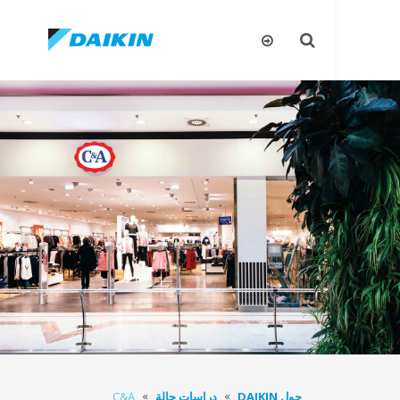
تبديل
البحث
حول DAIKIN
دراسات حالة
C&A