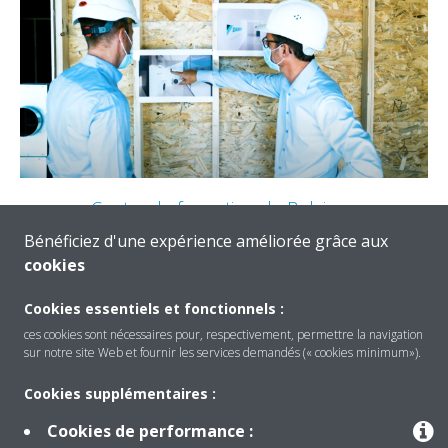
Centre de formation de Belgique
Bénéficiez d'une expérience améliorée grâce aux
Daikin a cherché une solution CVCA éco-énergétique
cookies
évolutive pour son nouveau centre de formation situé à
Gand.
Cookies essentiels et fonctionnels :
LIRE LA SUITE
ces cookies sont nécessaires pour, respectivement, permettre la navigation
sur notre site Web et fournir les services demandés (« cookies minimum»).
Cookies supplémentaires :
Cookies de performance :