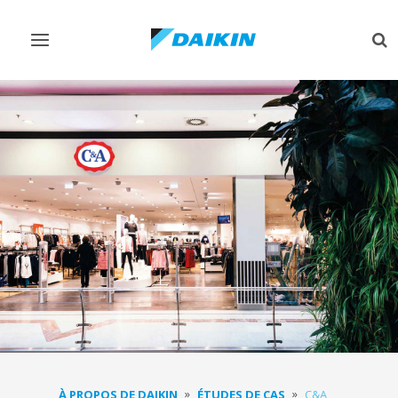
Afficher/masquer
Aff
navigation
rec
À PROPOS DE DAIKIN
ÉTUDES DE CAS
C&A