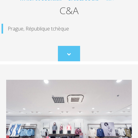
C&A
Prague, République tchèque
Scroll
to
content