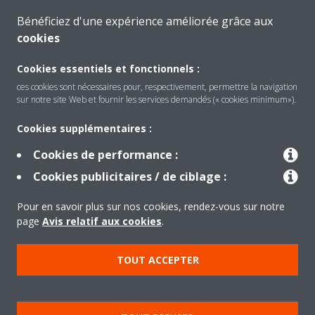
Bénéficiez d'une expérience améliorée grâce aux
Avantages résultant de l’utilisation de la
cookies
ventilation mécanique avec récupération de
chaleur
Cookies essentiels et fonctionnels :
ces cookies sont nécessaires pour, respectivement, permettre la navigation
sur notre site Web et fournir les services demandés (« cookies minimum»).
Cookies supplémentaires :
Cookies de performance :
Cookies publicitaires / de ciblage :
Besoin d'aide?
Pour en savoir plus sur nos cookies, rendez-vous sur notre
page
Avis relatif aux cookies
.
CONTACTEZ-NOUS
TOUT ACCEPTER