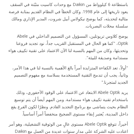
باستطاعة 6 كيلوواط من Daikin مع وحدات كاسيت مثبّتة في السقف
يعود تاريخها إلى عام 1998. وكان الخطأ في النظام القديم بمثابة فرصة
مثالية لتحديثه، كما يوضح نيكولاس أبيل شروت، المدير الإداري ومالك
سلسلة محلات البصريات.
يوضح كلاوس تريوتلين، المسؤول عن التصميم الداخلي في Abele
Optik، "كما هو الحال في المستقبل القريب جداً، نود تجديد فروعنا
وتحديثها، وكان من المهم بالنسبة لنا الآن الاعتماد على تقنية تكييف هواء
مستدامة وصديقة للبيئة".
"أولاً، تعد الكفاءة المتزايدة أمراً بالغ الأهمية بالنسبة لنا في هذا الأمر،
وثانياً، يجب أن تندمج التقنية المستخدمة بسلاسة مع مفهوم التصميم
الجديد لمتجرنا."
يريد Abele Optik الابتعاد عن الاعتماد على الوقود الأحفوري، وذلك
باستخدام تقنية تكييف هواء مستدامة. ومن المهم أيضاً أن يتم توسيع
النظام بحيث يتماشى مع برنامج التجديد القادم. ونظرًا لكون الفرع يقع
داخل المدينة، يُعتبر إبقاء مستوى الضجيج منخفضاً أمراً أساسياً.
أخيراً، تتوقع Abele Optik مستوى عالٍ من الوثوقية التشغيلية، وهو أمر
اعتادت عليه الشركة على مدار سنوات عديدة من العمل مع Daikin