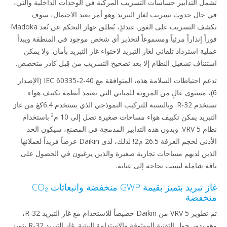
تشمل التدابير حساسات التسريب المركّبة في الوحدات الداخلية والتي،
في حال حدوث تسريب لغاز التبريد وهو أمر بعيد الاحتمال، سوف
تكشف التسريب على الفور. عندئذٍ، يُطلق جهاز التحكم عن بُعد Madoka
فوراً إنذاراً مرئياً ومسموعاً لتحذير أي شخص موجود في المنطقة ويبدأ
عملية استرداد تلقائي لغاز التبريد لاحتواء غاز التبريد بأمان. ولا يمكن
استئناف تشغيل النظام إلا بعد تصحيح التسريب من قِبل كادر متخصص.
تدعم احتياطات السلامة هذه، المتوافقة مع IEC 60335-2-40 (الإصدار
6)، مستوى عالٍ من المرونة للمباني التي تعتمد أنظمة تكييف هواء
تستخدم R-32. وبالنسبة للتركيب النموذجي الذي يستخدم 6.4كغ من غاز
التبريد يمكن تكييف هواء مساحات صغيرة تصل إلى 10 م² باستخدام
نظام VRV 5. وبدون هذه التدابير المدمجة في المصنع، سيكون الحد
الأدنى لحجم الغرفة 26.5 م2! لذلك، لدى Daikin عرضاً فريداً لعملائها
الذين لديهم مساحات تجارية صغيرة والذين يرغبون في الحصول على
باقة شاملة ليست بحاجة إلى عناية.
غاز تبريد بتميز بقيمة GWP منخفضة وانبعاثات CO₂
منخفضة
تم تطوير VRV 5 من Daikin خصيصاً للاستخدام مع غاز التبريد R-32،
وهو يدور حول التقنية الموثوقة والاستدامة البيئية. غاز التبريد R-32 يتميز