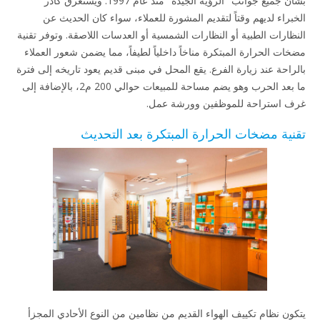
بشأن جميع جوانب "الرؤية الجيدة" منذ عام 1997. ويستغرق كادر
الخبراء لديهم وقتاً لتقديم المشورة للعملاء، سواء كان الحديث عن
النظارات الطبية أو النظارات الشمسية أو العدسات اللاصقة. وتوفر تقنية
مضخات الحرارة المبتكرة مناخاً داخلياً لطيفاً، مما يضمن شعور العملاء
بالراحة عند زيارة الفرع. يقع المحل في مبنى قديم يعود تاريخه إلى فترة
ما بعد الحرب وهو يضم مساحة للمبيعات حوالي 200 م2، بالإضافة إلى
غرف استراحة للموظفين وورشة عمل.
تقنية مضخات الحرارة المبتكرة بعد التحديث
يتكون نظام تكييف الهواء القديم من نظامين من النوع الأحادي المجزأ