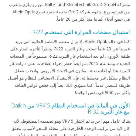
وشركة Kälte- und Klimatechnik Groß GmbH من روديلزي بالقرب
من فورتسبورغ. وتقوم شركة Groß بخدمة جميع فروع Abele Optik
في جميع أنحاء ألمانيا منذ أكثر من 20 عاماً.
استبدال مضخات الحرارة التي تستخدم R-22
كما في حالة Abele Optik، لا تزال معظم الأنظمة الحالية التي يزيد
عمرها عن 20 عاماً تستخدم غاز التبريد R-22. ونظراً لتأثيره الضار على
طبقة الأوزون، لم يعد استخدام غاز التبريد R-22 مسموحاً في المعدات
الجديدة. ومنذ عام 2015، تم أيضاً حظر إجراء إصلاحات على دارات غاز
التبريد هذا أو إعادة تعبئته بقانون في الاتحاد الأوروبي. ولتجنب تعطل
النظام بشكل غير مخطط له، فإن الاستبدال الاستباقي للنظام هو أفضل
طريقة للمضي قدماً، كما سيؤدي ذلك أيضاً إلى خفض فواتير الطاقة
بأكثر من 50% في نفس الوقت!
الأول في ألمانيا في استخدام النظام VRV 5 من Daikin
مع غاز التبريد R-32
هناك عامل مهم آخر يدعم اختيار VRV 5 وهو تصميمه المضغوط، لأنه
كان لابد من تركيب الوحدة الخارجية على مظلة المتجر لأسباب تتعلق
بالمساحة. ولتجنب البروز على كامل طول النافذة في الطابق الأعلى، تم