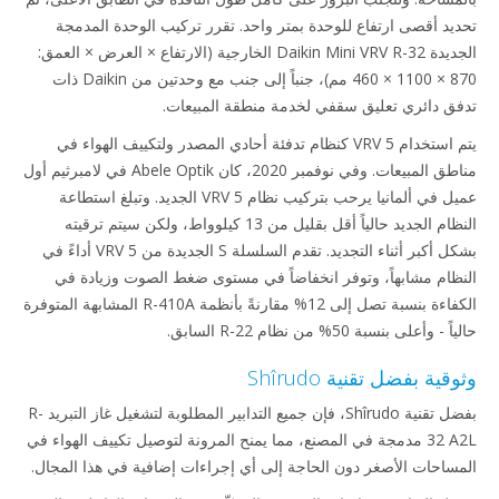
تحديد أقصى ارتفاع للوحدة بمتر واحد. تقرر تركيب الوحدة المدمجة
الجديدة Daikin Mini VRV R-32 الخارجية (الارتفاع × العرض × العمق:
870 × 1100 × 460 مم)، جنباً إلى جنب مع وحدتين من Daikin ذات
تدفق دائري تعليق سقفي لخدمة منطقة المبيعات.
يتم استخدام VRV 5 كنظام تدفئة أحادي المصدر ولتكييف الهواء في
مناطق المبيعات. وفي نوفمبر 2020، كان Abele Optik في لامبرثيم أول
عميل في ألمانيا يرحب بتركيب نظام VRV 5 الجديد. وتبلغ استطاعة
النظام الجديد حالياً أقل بقليل من 13 كيلوواط، ولكن سيتم ترقيته
بشكل أكبر أثناء التجديد. تقدم السلسلة S الجديدة من VRV 5 أداءً في
النظام مشابهاً، وتوفر انخفاضاً في مستوى ضغط الصوت وزيادة في
الكفاءة بنسبة تصل إلى 12% مقارنةً بأنظمة R-410A المشابهة المتوفرة
حالياً - وأعلى بنسبة 50% من نظام R-22 السابق.
وثوقية بفضل تقنية Shîrudo
بفضل تقنية Shîrudo، فإن جميع التدابير المطلوبة لتشغيل غاز التبريد R-
32 A2L مدمجة في المصنع، مما يمنح المرونة لتوصيل تكييف الهواء في
المساحات الأصغر دون الحاجة إلى أي إجراءات إضافية في هذا المجال.