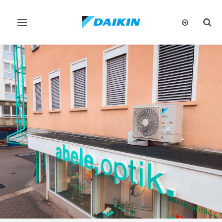
تبديل
تبديل
البحث
التنقل