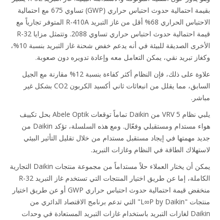
بقيمة احتمالية حدوث احتباس حراري (GWP) تساوي 675 مع احتمالية
الاحتباس الحراري 68% أقل من غاز التبريد R-410A المتوفر تجارياً مع
قيمة احتمالية حدوث احتباس حراري تساوي 2088. وتتمثل مزايا R-32
الأخرى الصديقة للبيئة في أنه يدعم خفض شحنة غاز التبريد بنسبة 10%،
وكغاز تبريد نقي، يمكن التعامل معه وإعادة تدويره دون صعوبة.
علاوة على ذلك، فإن النظام أكثر كفاءة بنسبة 12% مقارنة مع الجيل
السابق، مما يقلل من انبعاثات ثاني أكسيد الكربون CO2 بشكل غير
مباشر.
يلبي نظام VRV 5 من Daikin تماماً توقعات Abele Optik بحل تكييف
هواء مستدام ومستقبلي وفعّال. ومع هذه السلسلة، تؤكد Daikin من
جديد مهمتها في إيجاد مستقبل مستدام من خلال تقليل التأثير البيئي
لاستهلاك الطاقة في النظام وغازات التبريد.
يمكن أن يختار العملاء حلاً مستداماً من مجموعة منتجات Daikin التجارية
الكاملة، إما عن طريق اختيار المنتجات التي تستخدم غاز التبريد R-32
منخفض قيمة احتمالية حدوث احتباس حراري GWP أو عن طريق اختيار
منتجات "L∞P by Daikin" التي تدعم برنامج الاقتصاد الدائري من
Daikin لغازات التبريد باستخدام غازات التبريد المستعادة في وحدات