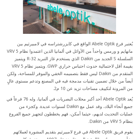
يُعتبر فرع Abele Optik الواقع في كايزرشتراسه في لامبيرثيم بين
مانهايم و ورمس واحداً من الأوائل في ألمانيا الذين اعتمدوا نظام VRV 5
السلسلة S الجديد من Daikin الذي يستخدم غاز التبريد R-32 ويتميز
بقيمة أقل لاحتمالية حدوث احتباس حراري GWP. ويتميز نظام VRV 5
المتقدم من Daikin ليس فقط بتصميمه الخفي والموفر للمساحة، ولكن
أيضاً من خلال تضمين تقنيات مدمجة فيه في المصنع وتدعم مستوى عالٍ
من المرونة لتكييف مساحات تزيد عن 10 م2.
يُعد Abele Optik أحد أكبر محلات البصريات في ألمانيا، وله 76 فرعاً في
جميع أنحاء البلاد، وقد عمل مع Daikin لسنوات عديدة. وكجزء من
عمليات التحديث لديهم، حيثما أمكن، فهم يخططون لتجهيز جميع الفروع
بنظام VRV 5 من Daikin.
يقوم فريق Abele Optik في فرع لامبيرثيم بتقديم المشورة لعملائهم