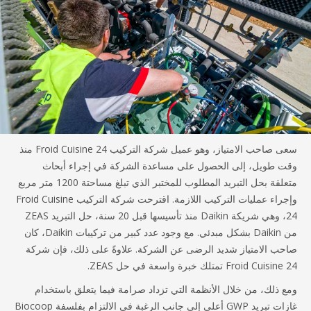
سعى صاحب الامتياز، وهو عميل شركة التركيب Froid Cuisine 24 منذ
 طويل، إلى الحصول على مساعدة الشركة في إجراء أبحاث
متعلقة بحل التبريد المطلوب للمختبر الذي تبلغ مساحتة 1200 متر مربع
وإجراء عمليات التركيب اللازمة. اقترحت شركة التركيب Froid Cuisine
24، وهي شريكة Daikin منذ تأسيسها قبل 20 سنة، حل التبريد ZEAS
من Daikin بشكل مبدئي. مع وجود عدد كبير من تركيبات Daikin، كان
ب الامتياز شديد الرضى عن الشركة. علاوةً على ذلك، فإن شركة
Froid Cu تمتلك خبرة واسعة في حل ZEAS.
 ذلك، من خلال الأنظمة التي تزداد صرامة فيما يتعلق باستخدام
غازات تبريد GWP أعلى إلى جانب الرغبة في الالتزام بفلسفة Biocoop