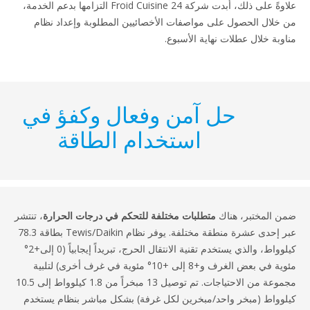
علاوةً على ذلك، أبدت شركة Froid Cuisine 24 التزامها بدعم الخدمة،
خلال الحصول على مواصفات الأخصائيين المطلوبة وإعداد نظام
وبة خلال عطلات نهاية الأسبوع.
حل آمن وفعال وكفؤ في
استخدام الطاقة
 المختبر، هناك
متطلبات مختلفة للتحكم في درجات الحرارة
، تنتشر
عبر إحدى عشرة منطقة مختلفة. يوفر نظام Tewis/Daikin بطاقة 78.3
كيلوواط، والذي يستخدم تقنية الانتقال الحرج، تبريداً إيجابياً (0 إلى+2°
مئوية في بعض الغرف و+8 إلى +10° مئوية في غرف أخرى) لتلبية
مجموعة من الاحتياجات. تم توصيل 13 مبخراً من 1.8 كيلوواط إلى 10.5
وواط (مبخر واحد/مبخرين لكل غرفة) بشكل مباشر بنظام يستخدم