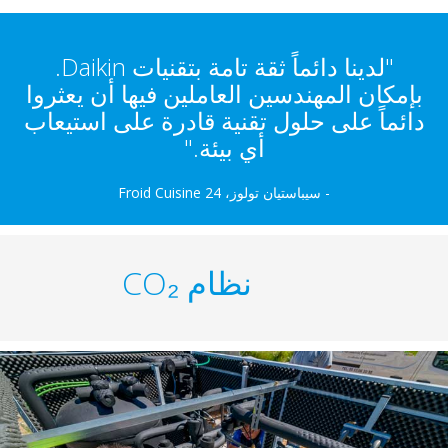
"لدينا دائماً ثقة تامة بتقنيات Daikin.
مكان المهندسين العاملين فيها أن يعثروا
ئماً على حلول تقنية قادرة على استيعاب
أي بيئة."
- سيباستيان تولوز، Froid Cuisine 24
نظام CO₂