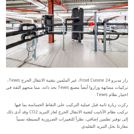
زار مديرو Froid Cuisine 24، غير الملمين بتقنية الانتقال الحرج Tewis،
تركيبات مشابهة وزاروا أيضاً مصنع Tewis بحد ذاته، مما منحهم الثقة في
ر نظام Tewis.
ت زيارة ثانية قبل عملية التركيب على النقاط الحساسة بما فيها
تركيب نظام الأنابيب لتقنية الانتقال الحرج لغاز التبريد CO2 وقد أدى ذلك
 توفير تطمين إضافي، نظراً للتغييرات الضرورية البسيطة نسبياً
نةً بحل التبريد التقليدي.