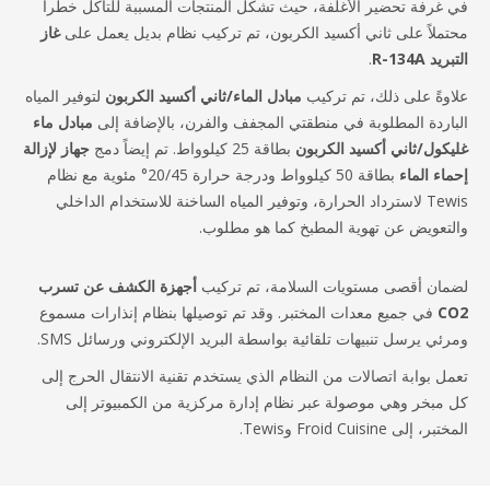
غرفة تحضير الأغلفة، حيث تشكل المنتجات المسببة للتآكل خطراً
ملاً على ثاني أكسيد الكربون، تم تركيب نظام بديل يعمل على
غاز
 R-134A
.
وةً على ذلك، تم تركيب
مبادل الماء/ثاني أكسيد الكربون
لتوفير المياه
اردة المطلوبة في منطقتي المجفف والفرن، بالإضافة إلى
مبادل ماء
كول/ثاني أكسيد الكربون
بطاقة 25 كيلوواط. تم إيضاً دمج
جهاز لإزالة
اء الماء
بطاقة 50 كيلوواط ودرجة حرارة 20/45° مئوية مع نظام
Tewis لاسترداد الحرارة، وتوفير المياه الساخنة للاستخدام الداخلي
تعويض عن تهوية المطبخ كما هو مطلوب.
ان أقصى مستويات السلامة، تم تركيب
أجهزة الكشف عن تسرب
C
في جميع معدات المختبر. وقد تم توصيلها بنظام إنذارات مسموع
ئي يرسل تنبيهات تلقائية بواسطة البريد الإلكتروني ورسائل SMS.
ل بوابة اتصالات من النظام الذي يستخدم تقنية الانتقال الحرج إلى
مبخر وهي موصولة عبر نظام إدارة مركزية من الكمبيوتر إلى
 إلى Froid Cuisine وTewis.