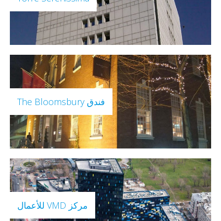
فندق The Bloomsbury
مركز VMD للأعمال