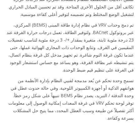
ثف أقل من الحلول الأخرى المتاحة. وقد تم تحسين المبادل الحراري
غيل الوضع المختلط وتم تصميمه لتوفير أعلى كفاءة موسمية.
تم دمج وحدات VRV في نظام إدارة طاقة المبنى (BEMS) المركزي،
عبر بروتوكول BACnet. ولتوفير الطاقة، تعمل درجات حرارة الغرفة عند
23 درجة مئوية ثابتة، متغيرة بمقدار +/- 3 درجة مئوية لتناسب تفضيلات
قيمين في الغرف. وتتابع الوحدات ذات المجاري الهوائية عملها، حتى
ما تكون غرفة النوم شاغرة. تم تجهيز مدخل كل غرفة بنظام اتصال،
 تنشيطه عبر بطاقة الغرفة، وهو يساعد مع حساس استشعار الوجود
الغرفة على تنظيم قيم ضبط الوحدة.
ح وحدة تحكم عن بُعد مدمجة لفنيي النظام بإدارة الأنظمة من
تفهم الذكية أو أجهزة الكمبيوتر اللوحية. وفي حالة حدوث عطل في
وحدة التدفئة / التبريد، يصدر نظام BEMS تنبيهاً على شكل رمز خطأ.
توفر لوحة تحكم VRV في غرفة المعدات إمكانية الوصول إلى معلومات
ر تفصيلاً عن طبيعة وسبب العطل المحدد، مما يتيح حل المشكلات
عة وكفاءة.