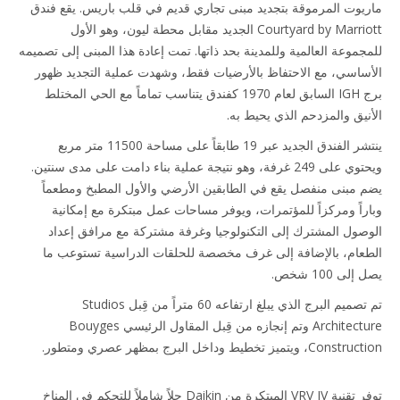
يوت المرموقة بتجديد مبنى تجاري قديم في قلب باريس. يقع فندق
Courtyard by Marriott الجديد مقابل محطة ليون، وهو الأول
جموعة العالمية وللمدينة بحد ذاتها. تمت إعادة هذا المبنى إلى تصميمه
ساسي، مع الاحتفاظ بالأرضيات فقط، وشهدت عملية التجديد ظهور
برج IGH السابق لعام 1970 كفندق يتناسب تماماً مع الحي المختلط
نيق والمزدحم الذي يحيط به.
ينتشر الفندق الجديد عبر 19 طابقاً على مساحة 11500 متر مربع
ويحتوي على 249 غرفة، وهو نتيجة عملية بناء دامت على مدى سنتين.
 مبنى منفصل يقع في الطابقين الأرضي والأول المطبخ ومطعماً
راً ومركزاً للمؤتمرات، ويوفر مساحات عمل مبتكرة مع إمكانية
صول المشترك إلى التكنولوجيا وغرفة مشتركة مع مرافق إعداد
عام، بالإضافة إلى غرف مخصصة للحلقات الدراسية تستوعب ما
لى 100 شخص.
تم تصميم البرج الذي يبلغ ارتفاعه 60 متراً من قِبل Studios
Architecture وتم إنجازه من قِبل المقاول الرئيسي Bouyges
، ويتميز تخطيط وداخل البرج بمظهر عصري ومتطور.
توفر تقنية VRV IV المبتكرة من Daikin حلاً شاملاً للتحكم في المناخ