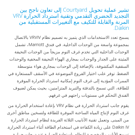
تشير عملية تحويل Courtyard إلى تعاون ناجح بين
التجديد الحضري التقدمي وتقنية استرداد الحرارة VRV
رنة والقابلة للتكيف مع التغييرات المستقبلية من
Daik
يسمح تعدد الاستخدامات الذي يتميز به تصميم نظام VRVIV بالاتصال
بمجموعة واسعة من الوحدات الداخلية. في فندق Marriott، تشمل
حدات الداخلية التي تخدم غرف النوم مزيجاً من الوحدات النحيفة
ثبتة على الجدار والوحدات بمجاري الهواء النحيفة المخفية والوحدات
قفية المكشوفة، بالإضافة إلى الوحدات بمجاري هواء متوسطة
غط. توفر علب اختيار الفروع الموضوعة في الأسقف المستعارة في
مرات المؤدية إلى غرف النوم إمكانية استرداد الحرارة الموفرة
اقة، التي تسمح بالتدفئة والتبريد المتزامنين، بحيث يمكن لضيوف
ندق التحكم في مستويات راحتهم في غرفهم.
يقوم جانب استرداد الحرارة في نظام VRV بإعادة استخدام الحرارة من
 النوم لإنتاج المياه الساخنة الموفرة للطاقة ولتسخين مناطق أخرى
المبنى. وتعمل تقنية الأنابيب الثلاثة الفريدة لنظام استرداد الحرارة
Daikin IV على زيادة الكفاءة في استخدام الطاقة أثناء استرداد الحرارة.
ح الأنابيب المخصصة للنظام باستعادة الحرارة عند درجات حرارة