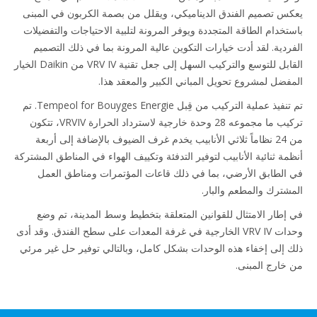
س تصميم الفندق الديناميكي، ويقلل من بصمة الكربون في المبنى
تخدام الطاقة المتجددة ويوفر المرونة لتلبية الاحتياجات والتفضيلات
ردية. لقد أدت خيارات التكوين عالية المرونة بما في ذلك التصميم
القابل للتوسع والتركيب السهل إلى جعل تقنية VRV IV من Daikin الخيار
فضل لمشروع تحويل المباني الكبير والمعقد هذا.
تم تنفيذ عملية التركيب من قِبل Tempeol for Bouyges Energie. تم
تركيب ما مجموعه 28 وحدة خارجية لاسترداد الحرارة VRVIV، تتكون
من 24 نظاماً ثلاثي الأنابيب يخدم غرف الضيوف بالإضافة إلى أربعة
مة ثنائية الأنابيب لتوفير التدفئة وتكييف الهواء في المناطق المشتركة
الطابق الأرضي، بما في ذلك قاعات المؤتمرات ومناطق العمل
شترك والمطعم والبار.
إطار الامتثال للقوانين المتعلقة بتخطيط وسط المدينة، تم وضع
وحدات VRV IV الخارجية في غرفة المعدات على سطح الفندق. وقد أدى
 إلى إخفاء هذه الوحدات بشكل كامل، وبالتالي توفير حل غير مرئي
خارج المبنى.