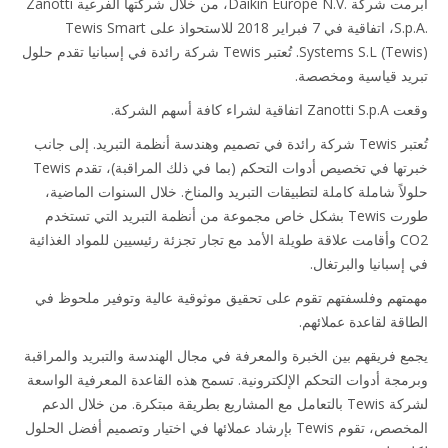
أبرمت شركة Daikin Europe N.V.‎، من خلال شركتها الفرعية Zanotti
S.p.A.‎، اتفاقية في 7 فبراير 2018 للاستحواذ على Tewis Smart
Systems S.L (Tewis). تُعتبر Tewis شركة رائدة في إسبانيا تقدم حلول
يد قياسية ومخصصة.
اقية لشراء كافة أسهم الشركة.
تُعتبر Tewis شركة رائدة في تصميم وهندسة أنظمة التبريد. إلى جانب
خبرتها في تخصيص أدوات التحكم (بما في ذلك المراقبة)، تقدم Tewis
لاً شاملة كاملة لتطبيقات التبريد والمناخ. خلال السنوات الماضية،
طورت Tewis بشكل خاص مجموعة من أنظمة التبريد التي تستخدم
CO2 وأقامت علاقة طويلة الأمد مع تجار تجزئة رئيسيين للمواد الغذائية
سبانيا والبرتغال.
تهم وفلسفتهم تقوم على تحقيق موثوقية عالية وتوفير ملحوظ في
اقة لقاعدة عملائهم.
ع فريقهم بين الخبرة والمعرفة في مجال الهندسة والتبريد والمراقبة
مجة أدوات التحكم الإلكترونية. تسمح هذه القاعدة المعرفية الواسعة
لشركة Tewis بالتعامل مع المشاريع بطريقة مبتكرة. من خلال الدعم
المخصص، تقوم Tewis بإرشاد عملائها في اختيار وتصميم أفضل الحلول