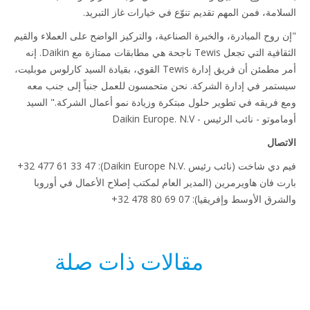
لامة، فمن المهم تقديم تنوّع في خيارات غاز التبريد.
 روح المبادرة، والخبرة الصناعية، والتركيز الواضح على العملاء والقيم
الثقافية التي تجعل Tewis ناجحة هي مطابقات ممتازة مع Daikin. إنه
أمر مطمئن أن فريق إدارة Tewis القوي، بقيادة السيد كارلوس موبليت،
تمر في إدارة الشركة. نحن متحمسون للعمل جنباً إلى جنب معه
 فريقه في تطوير حلول مبتكرة وزيادة نمو أعمال الشركة." السيد
وتو - نائب الرئيس - Daikin Europe. N.V
تصال
فيم دي شاخت (نائب رئيس Daikin Europe N.V.‎): ‎+32 477 61 33 47
ت فان هاويرمرين (المدير العام لمكتب إصلاح الأعمال في أوروبا
ق الأوسط وإفريقيا): ‎+32 478 80 69 07
مقالات ذات صلة