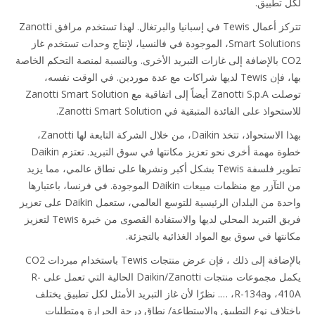
 تطبيق.
تتركز أعمال Tewis في إسبانيا والبرتغال. لهذا تستخدم مرافق Zanotti
Smart Solutions، الموجودة في فالنسيا، لإنتاج وحدات تستخدم غاز
CO2 بالإضافة إلى غازات التبريد الأخرى. وبالنسبة لمنصة التحكم الخاصة
بها، فإن Tewis لديها شراكات مع عدة موردين. في الوقت نفسه،
توصلت Zanotti S.p.A أيضاً إلى اتفاقية مع Zanotti Smart Solution
حواذ على الفائدة المتبقية في Zanotti Smart Solution.
بهذا الاستحواذ، تتخذ Daikin، من خلال الشركة التابعة لها Zanotti،
خطوة مهمة أخرى نحو تعزيز مكانتها في سوق التبريد. تعتزم Daikin
تطوير فلسفة Tewis بشكل أكبر ونشرها على نطاق عالمي، مما يزيد
من التآزر مع منظمات مبيعات Daikin الموجودة. في فرنسا، باعتبارها
واحدة من البلدان الرئيسية للتوسع العالمي، ستعمل Daikin على تعزيز
فريق التبريد المحلي لديها والاستفادة القصوى من خبرة Tewis لتعزيز
تها في سوق بيع المواد الغذائية بالتجزئة.
بالإضافة إلى ذلك ، فإن عرض منتجات Tewis باستخدام مبردات CO2
يكمل مجموعات منتجات Daikin/Zanotti الحالية التي تعمل على R-
410A، وR-134a، …. نظرًا لأن غاز التبريد الأمثل لكل تطبيق يختلف
تلاف نوع التطبيق والاستطاعة/ نطاق درجة الحرارة ومتطلبات