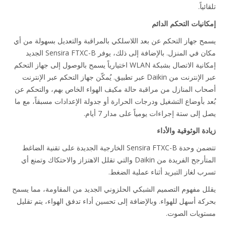
ياً.
انيات التحكم الدائم
ح جهاز التحكم عن بعد اللاسلكي بالمراقبة والتعديل بسهولة من أي
مكان في المنزل. بالإضافة إلى ذلك، يوفر Sensira FTXC-B الجديد
إمكانية الاتصال بشبكة WLAN اختيارياً يسمح بالوصول إلى جهاز التحكم
عبر الإنترنت من Daikin عبر تطبيق. يُمكّن جهاز التحكم عبر الإنترنت
اب المنازل من مراقبة حالة مكيف الهواء الخاص بهم، والتحكم عن
د بأوضاع التشغيل ودرجات الحرارة أو جدولة الإعدادات مسبقاً، مع ما
إلى ستة إجراءات يومياً على مدار 7 أيام.
ة الوثوقية والأداء
تتضمن وحدة Sensira FTXC-B الخارجية الجديدة على تقنية الضاغط
المتأرجح الفريدة من Daikin والتي تقلل الاهتزاز والاحتكاك وتمنع أي
ب لغاز التبريد أثناء عملية الضغط.
ل مفهوم التصميم الشبكي الحلزوني الجديد من المقاومة، مما يسمح
كة أسهل للهواء. وبالإضافة إلى تحسين أداء تدفق الهواء، يتم تقليل
ويات الصوت.