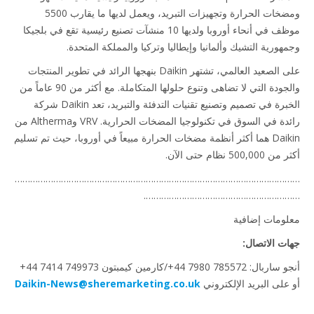
ومضخات الحرارة وتجهيزات التبريد، ويعمل لديها ما يقارب 5500
موظف في أنحاء أوروبا ولديها 10 منشآت تصنيع رئيسية تقع في بلجيكا
هورية التشيك وألمانيا وإيطاليا وتركيا والمملكة المتحدة.
على الصعيد العالمي، تشتهر Daikin بنهجها الرائد في تطوير المنتجات
والجودة التي لا تضاهى وتنوع حلولها المتكاملة. مع أكثر من 90 عاماً من
الخبرة في تصميم وتصنيع تقنيات التدفئة والتبريد، تعد Daikin شركة
رائدة في السوق في تكنولوجيا المضخات الحرارية. VRV وAltherma من
Daikin هما أكثر أنظمة مضخات الحرارة مبيعاً في أوروبا، حيث تم تسليم
500, نظام حتى الآن.
……………………………………………………………………………………………
…………………………………………………
ومات إضافية
ت الاتصال:
أنجو ساربال: ‎+44 7980 785572/كارمين كيمبتون ‎+44 7414 749973
على البريد الإلكتروني
Daikin-News@sheremarketing.co.uk