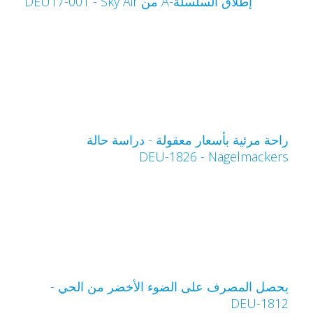
إطلاق السلسلة-A من Sky Air‏ - DEU17-001
احة مرئية بأسعار معقولة - دراسة حالة
Nagelmacker‏ - DEU-1826
حصل المصرف على الضوء الأخضر من الحي -
DEU-181