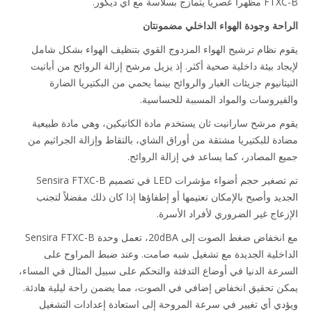
ياً يتمازج بسلاسة مع أي ديكور.
احة وجودة الهواء الداخلي مضمونتان
م نظام ترشيح الهواء المزدوج القوي بتنظيف الهواء بشكل شامل
جاد بيئة داخلية صحية أكثر. إذ يزيل مرشح إزالة الروائح من أباتيت
تانيوم جزيئات الغبار والروائح بينما يحمي من البكتيريا الضارة
فيروسات والمواد المسببة للحساسية.
م مرشح سارانيت ثان يستخدم مادة الكاتيكين، وهي مادة طبيعية
دة للبكتيريا مشتقة من أوراق الشاي، بالتقاط وإزالة الجراثيم من
ع المصادر، كما يساعد في إزالة الروائح.
تم تصغير حجم أضواء مؤشرات LED في تصميم Sensira FTXC-B
ديد وأصبح بالإمكان تعتيمها أو إطفاؤها إذا كان ذلك مفضلاً لتجنب
زعاج غير الضروري لأفراد الأسرة.
مع انخفاض ضغط الصوت إلى 20dBA، تعمل وحدة Sensira FTXC-B
اخلية الجديدة مع تشغيل شبه صامت. وعند ضبط المراوح على
رعة الدنيا في أوضاع التدفئة والتحكم على سبيل المثال في المساء،
ن تحقيق انخفاض إضافي في الصوت، مما يضمن راحة ليلية هادئة.
دي أي تغيير في سرعة المروحة إلى استعادة إعدادات التشغيل