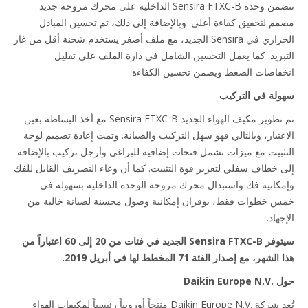
تتضمن وحدة Sensira FTXC-B الداخلية على محرك مروحة جديد
م لتحقيق كفاءة أعلى. وبالإضافة إلى ذلك، تم تحسين المبادل
الحراري في Sensira الجديد، مع ملف أصغر يستخدم شحنة أقل من غاز
بريد. كما يعمل التحسين الشامل في دارة الملف على تقليل
فاضات الضغط ويضمن تحسين الكفاءة.
لة في التركيب
تم تطوير مكيف الهواء الجديد Sensira FTXC-B مع أخذ البساطة بعين
عتبار، وبالتالي فهو سهل التركيب والصيانة. وتمت إعادة تصميم لوحة
ثبيت مع ميزات تشمل فتحات إضافية للبراغي وأرجل تركيب بالإضافة
 خطاف سفلي لتعزيز قوة التثبيت. كما أن وعاء التصريف القابل للفك
كانية فك واستبدال محرك مروحة الوحدة الداخلية بسهولة في
 خطوات فقط، يوفران إمكانية وصول محسنة لصيانة خالية من
هاد.
سيتوفر Sensira FTXC-B الجديد في فئات من 20 إلى 60 اعتباراً من
شهر، مع إصدار الفئة 71 المخطط لها في أبريل 2019.
Daikin Eu
تُعد شركة Daikin Europe N.V.‎ منتجاً أوروبياً رئيسياً لمكيفات الهواء