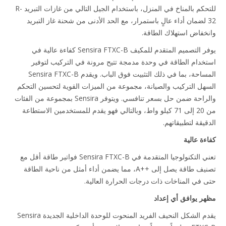
للتحكم بالمناخ في المنزل، باستخدام الجيل التالي من غازات التبريد R-
3 لضمان أداء عالٍ باستمرار، مع الحد الأدنى من شحنة غاز التبريد
خفاض استهلاك الطاقة.
يوفر التصميم المتقدم للمكيف Sensira FTXC-B كفاءة عالية في
خدام الطاقة في وحدة مدمجة تتيح مرونة في التركيب لتوفير
المساحة، بما في ذلك التثبيت فوق الباب. ويقدم Sensira FTXC-B
هل التركيب والصيانة، مجموعة من الميزات القوية لتحسين التحكم
والراحة ضمن حل بسعر تنافسي. ويتوفر Sensira بمجموعة من الفئات
من 20 إلى 71 كيلو واط، وبالتالي فهو يقدم للمستخدمين الاستطاعة
يقة لتطبيقاتهم.
ءة عالية
تعني التكنولوجيا المتقدمة في Sensira FTXC-B فواتير طاقة أقل مع
تصنيف طاقة يصل إلى A++‎، مما يضمن أداء أمثل من ناحية الطاقة
 في المناخات ذات درجات الحرارة العالية.
ر يوافق أي إعداد
يقدم الشكل النحيف الفريد المنحوت للوحدة الداخلية الجديدة Sensira