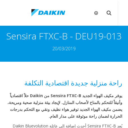
تبديل
تب
البحث
ال
Sensira FTXC-B - DEU19-01
20/03/2019
حة منزلية جديدة اقتصادية التكلفة
يوفر مكيف الهواء الجديد Sensira FTXC-B من Daikin حلاً اقتصادياً
يقاً للتحكم بالمناخ لأصحاب المنازل. لإيجاد بيئة منزلية صحية ومريحة،
ن مكيف الهواء الجديد توفير هواء نظيف ونقي مع التحكم بدرجات
رارة لضمان راحة موثوقة على مدار العام.
يُعد Sensira FTXC-B أحدث إضافة إلى عائلة Daikin Bluevolution