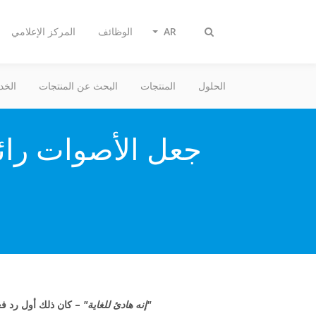
AR
الوظائف
المركز الإعلامي
تبديل
البحث
الحلول
المنتجات
البحث عن المنتجات
الخد
جعل الأصوات رائع
"إنه هادئ للغاية"
– كان ذلك أول رد فعل