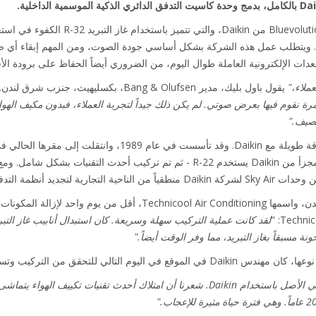
النظام عبارة عن جزء من مجموعة Bluevolution م
احتمالية حدوث احتباس حراري GWP. ويتطلب عمل هذه الشركة بشكل أساسي جودة الصوت، ومن المهم إ
دات الإلكترونية العاملة طوال اليوم، من الضروري أيضاً الحفاظ على برودة الأش
عملاء،"
يقول باول بليك، مدير Bang & Olufsen، بكسليهيث، جنزب شرق لندن.
رة نقوم فيها بعرض صوتي. لم يكن ذلك جيداً لتجربة العملاء، فبدون مكيف اله
تدفئة والتهوية وتكييف الهواء.
لقد كانت عملية التركيب
سهلة وسريعة. كان استبدال أنابيب غاز التب
ة مسبقاً بغاز التبريد، مما وفر الوقت أيضاً."
لي للتحقق من التركيب وتسليم النظام رسمياً.
دث تقنيات تكييف الهواء يتماشى مع صورة العلامة التجارية B&O.