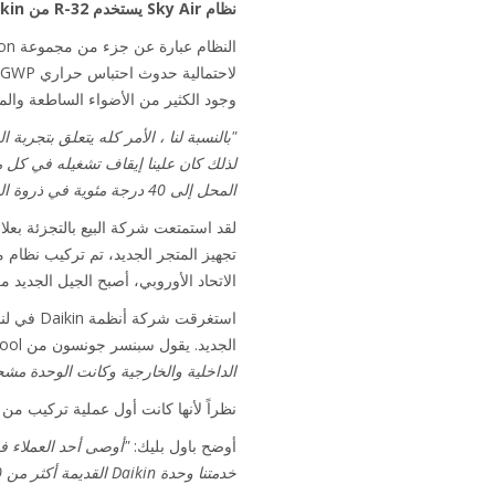
نظام Sky Air يستخدم R-32 من Daikin بالكامل، بدمج وحدة كاسيت التدفق الدائري الذكية الموسمية الداخلية.
ل
وجود الكثير من الأضواء الساطعة والمع
"بالنسبة لنا ، الأمر كله يتعلق بتجربة ال
لذلك كان علينا إيقاف تشغيله في كل م
المحل إلى 40 درجة مئوية في ذروة الصيف."
الاتحاد الأوروبي، أصبح الجيل الجديد من وحدات Sky Air لشركة Daikin منطقياً من الناحية التجارية لتجديد أنظمة ال
الجديد. يقول سبنسر جونسون من Technicool: "
الداخلية والخارجية وكانت الوحدة مشحون
نظراً لأنها كانت أول عملية تركيب من نوعها، كان مهندس Daikin في الموقع في اليوم التا
أوضح باول بليك:
"أوصى أحد العملاء في الأصل باستخدام Daikin. شعرنا أن امتلاك أح
خدمتنا وحدة Daikin القديمة أكثر من 20 عاماً. وهي فترة حياة مثيرة للإعجاب."