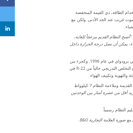
ن Daikin، والتي تتميز باستخدام غاز التبريد R-32 الكفوء في استخدام الطاقة، ذي القيمة المنخفضة
بقاء أي صوت غريب عند الحد الأدنى. ولكن مع
ياء.
"أصبح النظام القديم مزعجاً للغاية،
واء، يمكن أن تصل درجة الحرارة داخل
لقد استمتعت شركة البيع بالتجزئة بعلاقة طويلة مع Daikin. وقد تأسست في عام 1989، وانتقلت إلى مقرها الحالي في برودواي في عام 1996. وكجزء من
تجهيز المتجر الجديد، تم تركيب نظام مجزأ من Daikin يستخدم R-22 - ثم تم تركيب أحدث التقنيات بشكل شامل. ومع التخلص التدريجي حالياً من R-22 في
استغرقت شركة أنظمة Daikin في لندن، واسمها Technicool Air Conditioning، أقل من يوم واحد لإزالة المكونات القديمة وملاءمة النظام 7 كيلوواط
ريد أقل من عشرة أمتار بين الوحدتين