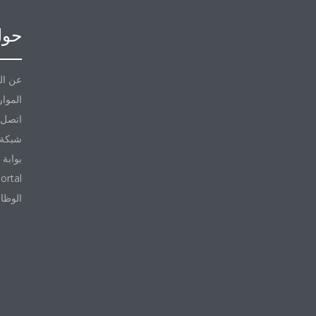
حول
عن ال
الموار
اتصل ب
شبكة 
بوابة 
ortal
الوظا