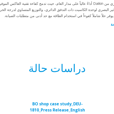
توفر وحدة الكاسيت ذات التدفق الدائري من Daikin أداءً عالياً على مدار العام، حيث تدمج كفاءة تقني
ثير البصري لوحدة الكاسيت ذات التدفق الدائري، والتوزيع المتساوي لدرجة الحرا
ة
دراسات حالة
BO shop case study_DEU-
1810_Press Release_English