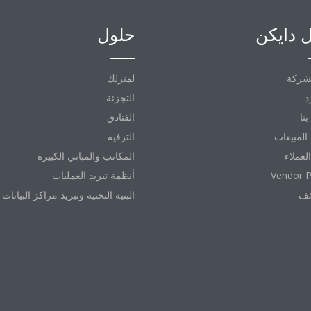
 دايكن
حلول
شركة
لمنزلك
د
التجزئة
نا
الفنادق
المبيعات
الترفيه
العملاء
المكاتب والمباني الكبيرة
Vendor P
أنظمة تبريد العمليات
ئف
البنية التحتية وتبريد مراكز البيانات