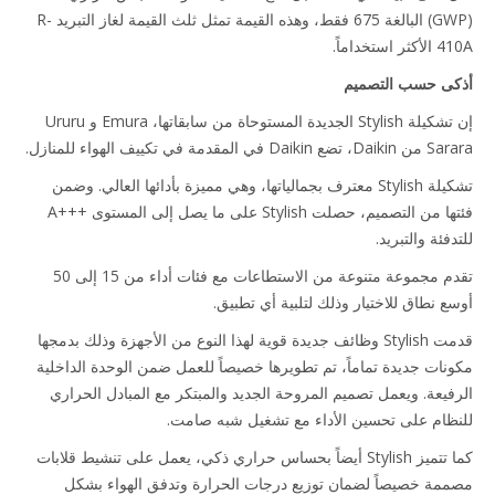
(GWP) البالغة 675 فقط، وهذه القيمة تمثل ثلث القيمة لغاز التبريد R-
استخداماً.
ى حسب التصميم
إن تشكيلة Stylish الجديدة المستوحاة من سابقاتها، Emura و Ururu
Da في المقدمة في تكييف الهواء للمنازل.
تشكيلة Stylish معترف بجمالياتها، وهي مميزة بأدائها العالي. وضمن
فئتها من التصميم، حصلت Stylish على ما يصل إلى المستوى A+++‎
فئة والتبريد.
تقدم مجموعة متنوعة من الاستطاعات مع فئات أداء من 15 إلى 50
ع نطاق للاختيار وذلك لتلبية أي تطبيق.
قدمت Stylish وظائف جديدة قوية لهذا النوع من الأجهزة وذلك بدمجها
نات جديدة تماماً، تم تطويرها خصيصاً للعمل ضمن الوحدة الداخلية
فيعة. ويعمل تصميم المروحة الجديد والمبتكر مع المبادل الحراري
ظام على تحسين الأداء مع تشغيل شبه صامت.
كما تتميز Stylish أيضاً بحساس حراري ذكي، يعمل على تنشيط قلابات
مة خصيصاً لضمان توزيع درجات الحرارة وتدفق الهواء بشكل