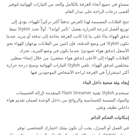
اوٍ في جميع أنحاء الغرفة بالكامل والحد من التيارات الهوائية لتوفير
ى درجات الراحة على مدار العام.
ج القلابات المصممة لهذا الغرض تدفقاً أكثر تركيزاً للهواء، يؤدي إلى
توزيع أفضل لدرجة الحرارة بفضل "تأثير كواندا". أولاً تحدد Stylish نمط
 الهواء بناءً على ما إذا كانت الغرفة بحاجة إلى تدفئة أو تبريد. عندما
تكون Stylish في وضع التدفئة، فإن اثنين من القلابات يوجهان الهواء نحو
سفل (تدفق هواء عمودي). عندما تكون في وضع التبريد، تحرك
لابات الهواء إلى الأعلى (تدفق هواء سقفي). من خلال إنشاء نمطين
مختلفين لتدفق الهواء، تلغي Stylish التيارات الهوائية وتمنح درجة حرارة
ر استقراراً في الغرفة لراحة الأشخاص الموجودين فيها.
اد بيئة صحية داخل البناء
تستخدم Stylish تقنية Flash Streamer المتقدمة لإزالة الجسيمات
مواد المسببة للحساسية والروائح من داخل الوحدة لضمان تقديم هواء
لي نظيف ونقي.
انيات التحكم الدائم
العمل أو المنزل، يجب أن تكون بيئتك اختيارك الشخصي. توفر
وحدات Stylish طريقتين للاتصال: يمكن التحكم بالوحدات من هاتف ذكي