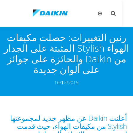
تبديل
تب
البحث
ال
نين التغييرات: حصلت مكيفات
الهواء Stylish المثبتة على الجدار
من Daikin والحائزة على جوائز
على ألوان جديدة
16/12/2019
أعلنت Daikin عن مظهر جديد لمجموعتها
Stylish من مكيفات الهواء، حيث قدمت