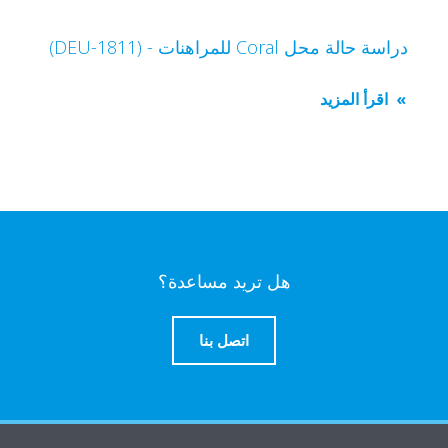
دراسة حالة محل Coral للمراهنات - (DEU-1811)
اقرأ المزيد
هل تريد مساعدة؟
اتصل بنا