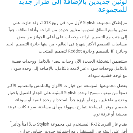
نين جديدين بالإضافة إلى طراز جديد
مجموعة.
تم إطلاق مجموعة Stylish لأول مرة في ربيع 2018، وقد حازت على
ير واسع النطاق لتقديمها معايير جديدة من الراحة وأداء الطاقة، جنباً
 جنب مع التصميم الرائد، وحصلت على أعلى الجوائز من بعض
بقات التصميم الأكثر شهرة في العالم - من بينها جائزة التصميم الجيد
جائزة Reddot لتصميم المنتجات.
ضمن التشكيلة الجديدة الآن وحدات بيضاء بالكامل ووحدات فضية
كامل ووحدات سوداء غير لامعة بالكامل، بالإضافة إلى وحدة سوداء
لوحة خشبية سوداء.
ل مجموعتها الموسعة من خيارات الألوان والملمس والتصميم الأكثر
دمجاً من نوعها، تسمح الوحدة Stylish المثبتة على الجدار للعميل باختيار
ة بيضاء غير بارزة أو بارزة جداً باستخدام وحدة فضية أو سوداء،
ميم موفر للمساحة يتمازج بسهولة مع أي مساحة، سواء كانت غرفة
شة أو غرفة نوم.
يقدم غاز التبريد R-32 المستخدم في مجموعة Stylish بديلاً آمناً وتأثيراً
 على البيئة في المستقبل، مع احتمالية حدوث احتباس حراري