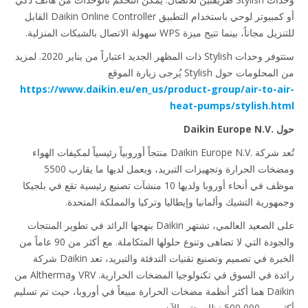
أو كمبيوتر لوحي باستخدام التطبيق Daikin Online Controller القابل
 مجاناً، بينما تتيح ميزة WPS سهولة الاتصال بالشبكات المنزلية.
ستتوفر وحدات Stylish ذات المظهر الجديد اعتباراً من يناير 2020. لمزيد
لومات حول Stylish يُرجى زيارة الموقع
https://www.daikin.eu/en_us/product-group/air-to-a
heat-pumps/stylish.h
Daikin Eu
تُعد شركة Daikin Europe N.V.‎ منتجاً أوروبياً رئيسياً لمكيفات الهواء
ومضخات الحرارة وتجهيزات التبريد، ويعمل لديها ما يقارب 5500
موظف في أنحاء أوروبا ولديها 10 منشآت تصنيع رئيسية تقع في بلجيكا
هورية التشيك وألمانيا وإيطاليا وتركيا والمملكة المتحدة.
على الصعيد العالمي، تشتهر Daikin بنهجها الرائد في تطوير المنتجات
والجودة التي لا تضاهى وتنوع حلولها المتكاملة. مع أكثر من 90 عاماً من
الخبرة في تصميم وتصنيع تقنيات التدفئة والتبريد، تعد Daikin شركة
رائدة في السوق في تكنولوجيا المضخات الحرارية. VRV وAltherma من
Daikin هما أكثر أنظمة مضخات الحرارة مبيعاً في أوروبا، حيث تم تسليم
500, نظام حتى الآن.