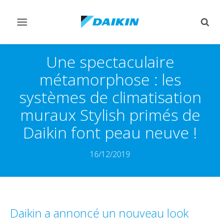
Afficher/masquer
Affi
navigation
rech
Une spectaculaire
métamorphose : les
systèmes de climatisation
muraux Stylish primés de
Daikin font peau neuve !
16/12/2019
Daikin a annoncé un nouveau look