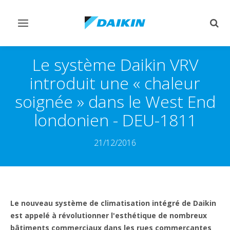
Afficher/masquer
Affi
navigation
rech
Le système Daikin VRV
introduit une « chaleur
soignée » dans le West End
londonien - DEU-1811
21/12/2016
Le nouveau système de climatisation intégré de Daikin
est appelé à révolutionner l'esthétique de nombreux
bâtiments commerciaux dans les rues commerçantes