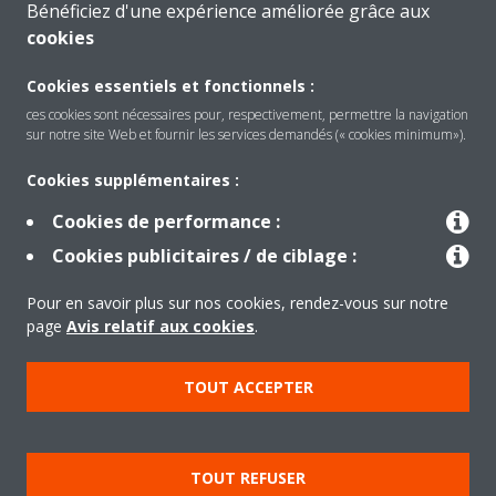
Bénéficiez d'une expérience améliorée grâce aux
cookies
CONTACTEZ-NOUS
Cookies essentiels et fonctionnels :
ces cookies sont nécessaires pour, respectivement, permettre la navigation
sur notre site Web et fournir les services demandés (« cookies minimum»).
Produits
Cookies supplémentaires :
Cookies de performance :
Cookies publicitaires / de ciblage :
Solutions
Pour en savoir plus sur nos cookies, rendez-vous sur notre
page
Avis relatif aux cookies
.
À propos de Daikin
TOUT ACCEPTER
Copyright © Daikin
Mentions légales
Avis relatif aux cookies
TOUT REFUSER