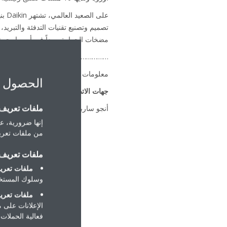
مضخات الحرارة مبيعاً في أوروبا، حيث تم تسليم أكثر
………………………………………………….
معلومات إضافية
الحصول 
جهات الاتصال
ملفات تعريف ا
أنجو ساربال: ‎+44 7980 785572
remarketing.co.uk
إنها ضرورية، عل
من ملفات تعريف
ملفات تعريف ا
ملفات تعريف
وسلوك المستخد
ملفات تعريف
الإعلانات على 
فعالية الحملات ا