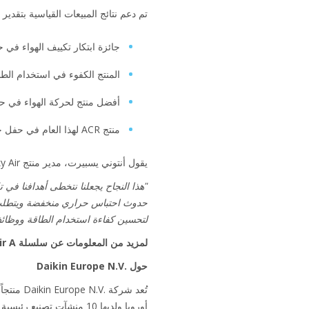
تم دعم نتائج المبيعات القياسية بتقدير
جائزة ابتكار تكييف الهواء في حفل جوائز 
المنتج الكفوء في استخدام الطاقة لعام التدفئة و
أفضل منتج لحركة الهواء في حفل جوائز أ
منتج ACR لهذا العام في حفل جوائز ACR ومضخات الحرارة الوطنية 2018
يقول أنتوني يسبيرت، مدير منتج Sky Air في Daikin Europe NV:
حدوث احتباس حراري منخفضة ويتطلب ش
لتحسين كفاءة استخدام الطاقة ووظائف
لمزيد من المعلومات عن سلسلة SKY Air A الحائزة على جوائز قم بزيارة
حول Daikin Europe N.V.‎
أوروبا ولديها 10 منشآت تصنيع رئيسية تقع في بلجيكا وجمهورية التشيك وألمانيا وإيطاليا وتركيا والمملكة المتحدة.