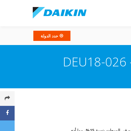
حدد الدولة
بعد عام من إطلاق سلسلة Sky Air A الرائدة، تحتفل Daikin Europe بالنجاح المميز في المبيعات، وذلك بتسجيل نمو في المبيعات بنسبة 15%، مما أدى