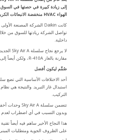
الهواء HVAC منخفضة الانبعاثات الكربونية.
داخلية.
مقارنة بالغاز R-410A، ولكن أيضاً إلى تصميم النظام الأكثر ملاءمة لفريق التركيب حتى الآن.
صُمِّم ليكون أفضل
استبدال غاز التبريد. والنتيجة هي نظ
التركيب.
تتضمن سلسلة  A
وبدون التسبب في أي اضطراب لعدم الحا
على الظروف الجوية ومتطلبات المبنى