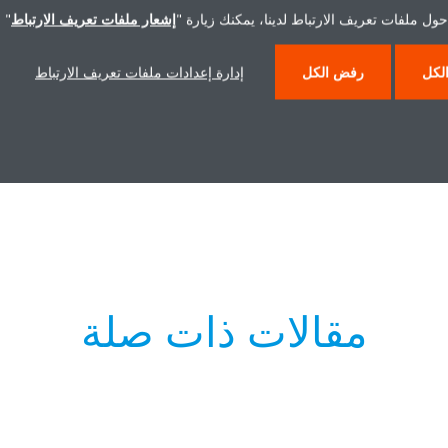
ول ملفات تعريف الارتباط لدينا، يمكنك زيارة "
إشعار ملفات تعريف الارتباط
" 
لكل
رفض الكل
إدارة إعدادات ملفات تعريف الارتباط
Record sales for Sky Air A-
series_Press release_DEUEN18-
026_English
ZIP | 11.65MB
مقالات ذات صلة