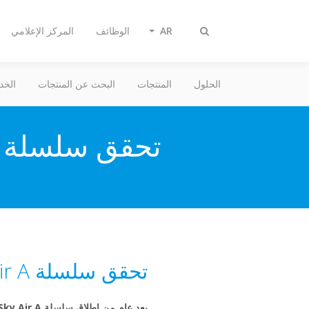
AR
الوظائف
المركز الإعلامي
تبديل
البحث
الحلول
المنتجات
البحث عن المنتجات
الخد
تحقق سلسلة Sky Air A مبيعات قياسية - EU18-026
تحقق سلسلة Sky Air A مبيعات قياسية