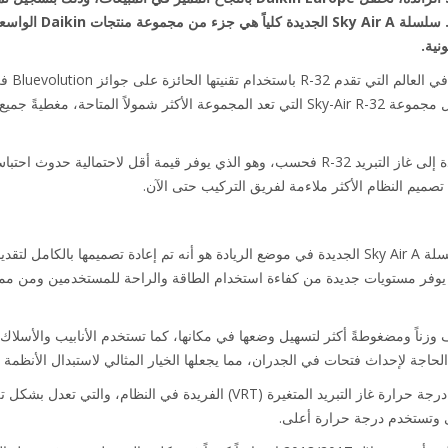
إلى زيادة كبيرة في حصته
كانت ikin
تواصل الشركة ريادتها للسوق من خلال مجموعة Sky-Air R-32 التي تعد المجموعة الأكثر شمولاً
أحد الاختلافات الأساسية التي تضع سلسلة Sky Air A الجديدة في موضع الريادة هو أنه تم إعادة تصميمه
ام يوفر مستويات جديدة من كفاءة استخدام الطاقة والراحة للمستخدمين ومن مميز
Sky Air وحدات أخف وزناً ومضغوطةً أكثر لتسهيل وضعها في مكانها، كما تستخدم الأنابيب وال
جة لإحداث فتحات في الجدران، مما يجعلها الخيار المثالي لاستبدال الأنظمة ا
هذا النجاح الأخير ساهم فيه أيضاً تقنية درجة حرارة غاز التبريد المتغيرة (VRT) الفر
 وتستخدم درجة حرارة أعلى.