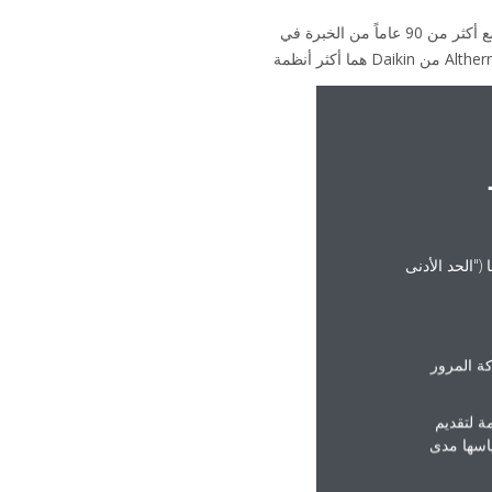
على الصعيد العالمي، تشتهر Daikin بنهجها الرائد في تطوير المنتجات والجودة التي لا تضاهى وتنوع حلولها المتكاملة. مع أكثر من 90 عاماً من الخبرة في
تصميم وتصنيع تقنيات التدفئة والتبريد، تعد Daikin شركة رائدة في السوق في تكنولوجيا المضخات الحرارية. VRV وAltherma من Daikin هما أكثر أنظمة
("الحد الأدنى
ة المرور
ة لتقديم
ياسها مدى