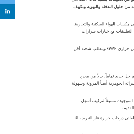
ا في السوق. سلسلة Sky Air A الجديدة كلياً هي جزء من مجموعة منتجات Daikin الواسعة من حلول التدفئة والتهوية وتكييف
Da الشركة المصنعة الأولى في العالم التي تقدم R-32 باستخدام تقنيتها الحائزة على جوائز Bluevolution في مكيفات الهواء السكنية والتجارية.
 المتاحة، مغطيةً جميع التطبيقات مع خيارات طرازات
لا يرجع نجاح سلسلة Sky Air A الجديدة إلى غاز التبريد R-32 فحسب، وهو الذي يوفر قيمة أقل لاحتمالية حدوث احتباس حراري GWP ويتطلب شحنة أقل
ا بالكامل لتقديم حل جديد تماماً، بدلاً من مجرد
اته الجوهرية أيضاً المرونة وسهولة
أسلاك الموجودة مسبقاً لتركيب أسهل
لقديمة.
يدة في النظام، والتي تعدل بشكل تلقائي درجات حرارة غاز التبريد بناءً