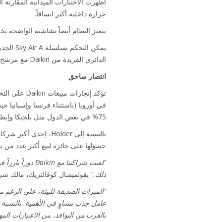
حرارة داخلية أكثر اتساقاً.
يتميز النظام أيضاً بشاشته الواضحة بخا
الدائري الفريدة من Daikin مع مرشح تلقائي التنظيف.
انتصار ساحق
75% في بعض الدول مثل بلجيكا وإيطاليا وألمانيا والبرتغال والسويد.
حصولها على جائزة لبيع أكبر عدد من سلسلة Sky Air A في هذا ا
ذلك."
يقول
ميشال كوفالتزيك، مالك شركة der
عامل جذب مساوٍ في الأهمية. بالنسبة ل
بالقرب من النوافذ، من الاعتبارات المهم