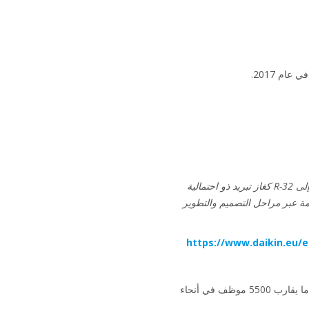
"هذا النجاح يجعلنا نتخطى أهدافنا في تلبية متطلبات النظم الأوروبية الجديدة للغاز المفلور. فهو يؤكد نهجنا في التحويل إلى R-32 كغاز تبريد ذو احتمالية
ة عبر مراحل التصميم والتطوير
https://www.daikin.eu/e
تُعد شركة Daikin Europe N.V.‎ منتجاً أوروبياً رئيسياً لمكيفات الهواء ومضخات الحرارة وتجهيزات التبريد، ويعمل لديها ما يقارب 5500 موظف في أنحاء