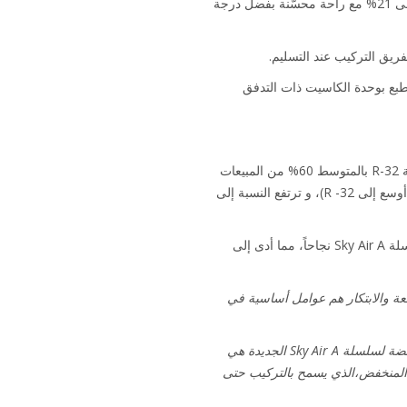
أظهرت الاختبارات الميدانية المقارنة التي أجريت خلال 2018/2017 انخفاضاً كبيراً في تكلفة التشغيل مع توفير يصل إلى 21% مع راحة محسّنة بفضل درجة
فريق التركيب عند التسليم.
اً عن بُعد بفضل جهاز التحكم عبر الإنترنت الجديد من Daikin الموصول بالطبع بوحدة الكاسيت ذات التدفق
تؤكد إنجازات مبيعات Daikin على التحول نحو حلول ذات احتمالية حدوث احتباس حراري GWP منخفضة، وتمثل أنظمة R-32 بالمتوسط ​​60% من المبيعات
في أوروبا (باستثناء فرنسا وإسبانيا حيث من المتوقع حدوث تغييرات تنظيمية بحلول نهاية هذا العام، مما يسمح بانتقال أوسع إلى R -32)، و ترتفع النسبة إلى
بالنسبة إلى Holder، إحدى أكبر شركات التركيب البولندية التي يبلغ حجم مبيعاتها 21 مليون زلوتي بولندي، حققت سلسلة Sky Air A نجاحاً، مما أدى إلى
صناعة، ومجموعة المنتجات الواسعة والابتكار هم عوامل أساسية في
"الميزات الصديقة للبيئة، على الرغم من أهميتها، ليست هي المطلب الوحيد في اختيار النظام. فتكاليف التشغيل المنخفضة لسلسلة Sky Air A الجديدة هي
ها المنخفض،الذي يسمح بالتركيب حتى