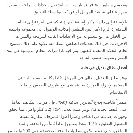
ميم متطور يتيح قراءة بارامترات التشغيل وإعدادات الراحة وضبطها
ولة على شاشة المرجل أو عن بُعد بواسطة التطبيق.
إضافة إلى ذلك، يمكن إضافة أجهزة تحكم في الغرفة إلى نظام
دفئة إذا لزم الأمر. يتيح التطبيق إمكانية الوصول إلى مجموعة واسعة
الخيارات، مع مجموعة من الإعدادات القابلة للبرمجة والميزات
خرى بما في ذلك تحديثات الطقس المتقدمة. علاوة على ذلك، يسمح
م التحكم المتقدم للفنيين بمراقبة بارامترات النظام الرئيسية في لمح
صر وتعديلها حسب الحاجة.
ل نطاق تعديل في فئته
يوفر نطاق التعديل العالي في المرجل A2 إمكانية الضبط التلقائي
ستمر لإخراج الحرارة بما يتماشى مع ظروف الطقس وأنماط
ستخدام.
يزاً بخاصية
إدارة التخزين الذكية (ISM)
، فإن مرجل التكاثف العامل
على النفط الجديد A2 يوفر نسبة تعديل 1:64 (32 كيلو واط)، مما يحقق
رات إضافية في الطاقة وعمراً أطول للمرجل، مقارنةً بنسبة
التشغيل التقليدية 1:2.5. وهذا يضمن إمداداً ثابتاً من التدفئة والماء
الساخن، حتى عندما تكون متطلبات التدفئة منخفضة حتى 500 واط، مع