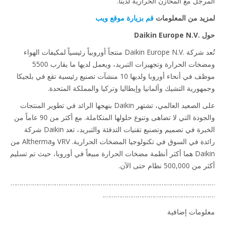
رجل مع المخازن الحرارية لدينا.
يد من المعلومات
قم بزيارة موقع ويب
Daikin Eu
تُعد شركة Daikin Europe N.V.‎ منتجاً أوروبياً رئيسياً لمكيفات الهواء
ومضخات الحرارة وتجهيزات التبريد، ويعمل لديها ما يقارب 5500
موظف في أنحاء أوروبا ولديها 10 منشآت تصنيع رئيسية تقع في بلجيكا
هورية التشيك وألمانيا وإيطاليا وتركيا والمملكة المتحدة.
على الصعيد العالمي، تشتهر Daikin بنهجها الرائد في تطوير المنتجات
والجودة التي لا تضاهى وتنوع حلولها المتكاملة. مع أكثر من 90 عاماً من
الخبرة في تصميم وتصنيع تقنيات التدفئة والتبريد، تعد Daikin شركة
رائدة في السوق في تكنولوجيا المضخات الحرارية. VRV وAltherma من
Daikin هما أكثر أنظمة مضخات الحرارة مبيعاً في أوروبا، حيث تم تسليم
500, نظام حتى الآن.
……………………………………………………………………………………………
…………………………………………………
ومات إضافية