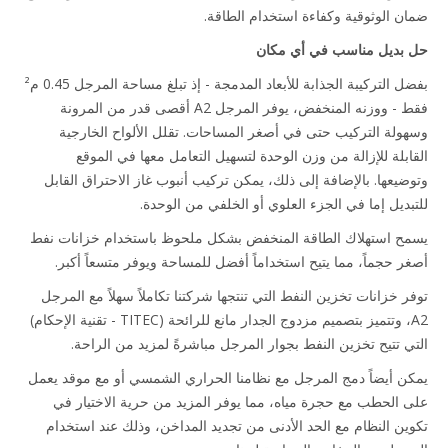
ن الوثوقية وكفاءة استخدام الطاقة.
بديل مناسب في أي مكان
بفضل التركيبة الجذابة للأبعاد المدمجة - إذ تبلغ مساحة المرجل 0.45 م²
فقط - ووزنه المنخفض، يوفر المرجل A2 أقصى قدر من المرونة
ولة التركيب حتى في أصغر المساحات. تقلل الألواح الخارجية
ابلة للإزالة من وزن الوحدة لتسهيل التعامل معها في الموقع
ضيعها. بالإضافة إلى ذلك، يمكن تركيب أنبوب غاز الاحتراق القابل
بديل إما في الجزء العلوي أو الخلفي من الوحدة.
ح استهلاك الطاقة المنخفض بشكل ملحوظ باستخدام خزانات نفط
ر حجماً، مما يتيح استخداماً أفضل للمساحة ويوفر متسعاً أكبر.
ر خزانات تخزين النفط التي تنتجها شركتنا تكاملاً سهلاً مع المرجل
A2، وتتميز بتصميم مزدوج الجدار مانع للرائحة (TITEC - تقنية الإحكام)
ي تتيح تخزين النفط بجوار المرجل مباشرةً لمزيد من الراحة.
ن أيضاً دمج المرجل مع نظامنا الحراري الشمسي أو مع موقد يعمل
 الحطب مع حجرة مياه، مما يوفر المزيد من حرية الاختيار في
ين النظام مع الحد الأدنى من تجديد المداخن، وذلك عند استخدام