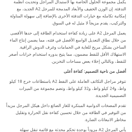
ل مجموعة الحلول الخاصة بها لاستبدال المراجل وتحديث أنظمة
التدفئة. إن الوزن الخفيف والأبعاد المدمجة للمرجل A2 الجديد، مع
انية تكامله مع خيارات التدفئة الأخرى بالإضافة إلى سهولة المناولة
تركيب، يقدم مزيجاً لا مثيل له في السوق.
يعمل المرجل A2 على زيادة كفاءة استخدام الطاقة إلى حدها الأقصى
خلال نطاق التعديل الواسع الأفضل في فئته، مما يضمن إنتاج الماء
اخن بشكل مريح للغاية في الحمامات وغرف الدوش الراقية.
ستهلاك الأقل للنفط مضمون، مما يتيح بدوره استخدام خزانات أصغر
فط، وبالتالي إخلاء بعض مساحات التخزين.
ل من ناحية التصميم: كفاءة أعلى
تتوفر مراجل التكاثف العاملة على النفط A2 باستطاعات خرج 18 كيلو
واط، و24 كيلو واط، و32 كيلو واط، وتضم مجموعة من الميزات
صميمية الجديدة.
م المضخات الدوامية المبتكرة للغاز الضائع داخل هيكل المرجل مزيداً
التوفير في الطاقة من خلال تحسين كفاءة نقل الحرارة وتقليل
طر الانبعاثات الضارة.
يأتي المرجل A2 مزوداً بوحدة تحكم محدثة مع قائمة تنقل سهلة