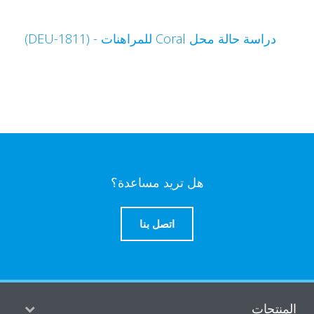
دراسة حالة محل Coral للمراهنات - (DEU-1811)
هل تريد مساعدة؟
اتصل بنا
منتجات