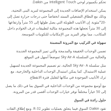
مبيوتر لوحي Intelligent Touch من Daikin.
ن استخدام الإضافات الجديدة إلى المجموعة لتبريد البنى التحتية،
ك مع النطاق التشغيلي الممتد انخفاضاً حتى درجات حرارة تصل إلى
-20°مئوية. إن الأنابيب الطويلة التي يصل طولها إلى 55 متراً وارتفاعها
إلى 30 متراً تجعلها هذه المجموعة مثالية لتطبيقات غرف الخوادم داخل
كاتب، مما يوفر المزيد من الإمكانيات للتكوينات الموسعة.
لة في التركيب مع المرونة المضمنة
ن الوحدات الخفيفة والمدمجة والتي تميز المجموعة الجديدة
 من السلسلة Sky Air-A تموضعاً أسهل في الموقع.
مثل سلسلة Sky Air- A الحالية، تم تصميم المجموعة الجديدة لتسهيل
ية الاستبدال. كما يمكن استبدال الوحدات الداخلية والخارجية، مع
 الأنابيب الموجودة في مكانها لتقليل فترة الانقطاع.
أوسع مجموعة من الوحدات الداخلية في السوق بما في ذلك ما يصل
صى قدر من المرونة.
ل رائدة في السوق
تقود Daikin السوق فيما يتعلق بعمليات تطوير R-32. ومع إطلاق الفئات