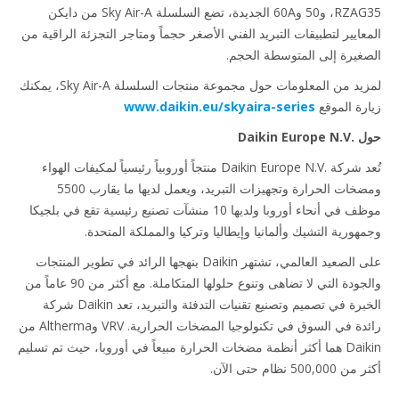
RZAG35، و50 و60A الجديدة، تضع السلسلة Sky Air-A من دايكن
عايير لتطبيقات التبريد الفني الأصغر حجماً ومتاجر التجزئة الراقية من
غيرة إلى المتوسطة الحجم.
لمزيد من المعلومات حول مجموعة منتجات السلسلة Sky Air-A، يمكنك
رة الموقع
www.daikin.eu/skyaira-series
Daikin Eu
تُعد شركة Daikin Europe N.V.‎ منتجاً أوروبياً رئيسياً لمكيفات الهواء
ومضخات الحرارة وتجهيزات التبريد، ويعمل لديها ما يقارب 5500
موظف في أنحاء أوروبا ولديها 10 منشآت تصنيع رئيسية تقع في بلجيكا
هورية التشيك وألمانيا وإيطاليا وتركيا والمملكة المتحدة.
على الصعيد العالمي، تشتهر Daikin بنهجها الرائد في تطوير المنتجات
والجودة التي لا تضاهى وتنوع حلولها المتكاملة. مع أكثر من 90 عاماً من
الخبرة في تصميم وتصنيع تقنيات التدفئة والتبريد، تعد Daikin شركة
رائدة في السوق في تكنولوجيا المضخات الحرارية. VRV وAltherma من
Daikin هما أكثر أنظمة مضخات الحرارة مبيعاً في أوروبا، حيث تم تسليم
500, نظام حتى الآن.
……………………………………………………………………………………………