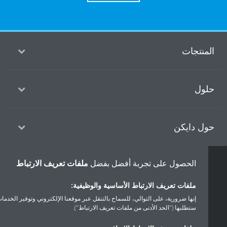
منتجات
ول
ل دايكن
الحصول على تجربة أفضل بفضل
ملفات تعريف الارتباط
سياسة خصوصية البيانات
إشعار ملف تعريف الارتباط
إشعار قانوني
أخلاقيات الشركة
ملفات تعريف الارتباط الأساسية والوظيفية:
إنها ضرورية، على التوالي، للسماح بالتنقل عبر موقعنا الإلكتروني وتوفير الخدمات التي
ستطلبها ("الحد الأدنى من ملفات تعريف الارتباط").