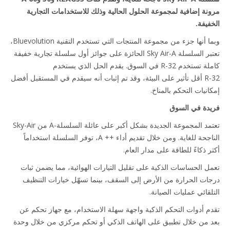
نة إضافية لمجموعة الحلول الحالية وذلك للاستخدامات التجارية
فيفة.
وبما أنها جزء من مجموعة المنتجات التي تستخدم التقنية Bluevolution،
تعتبر السلسلة Sky Air-A الحائزة على جوائز أول سلسلة تجارية خفيفة
دم R-32 في السوق. يقدم الحل الذي يستخدم
R-32 أقل تأثير على البيئة، وقد تم إثبات أنه سيقدم في المستقبل أفضل
نيات التحكم بالمناخ.
دة في السوق
تعتمد المجموعة الجديدة بشكل أكبر على عائلة السلسلة-A من Sky-Air
الناجحة للغاية. ومن خلال تقديم أداء A ++‎، توفر السلسلة استخداماً
ر ذكاءً للطاقة على مدار العام.
ل الحساسات الذكية على تقليل التيارات الهوائية، مما يضمن ثبات
ات الحرارة من الأرض إلى السقف، بينما تسهّل خيارات التنظيف
لقائي عمليات الصيانة.
م أدوات التحكم الذكية واجهة سهلة الاستخدام، مع جهاز تحكم عن
 من خلال تطبيق على الهاتف الذكي أو تحكم مركزي من خلال وحدة