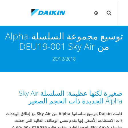
تبديل
تب
البحث
ال
توسيع مجموعة السلسلة-Alpha
من Sky Air‏ DEU19-001
20/12/2018
صغيرة لكنها عظيمة: السلسلة Sky Air
ديدة ذات الحجم الصغير
قامت Daikin بتوسيع سلسلتها-Alpha من Sky Air مع إطلاق الوحدات
 الاستطاعة الأصغر. إنها تقدم نفس الوظائف العالية التي جعلت
سلسلة Sky Air-A ناجحة للغاية، وتقدم فئات RZAG35 و50 و60 A