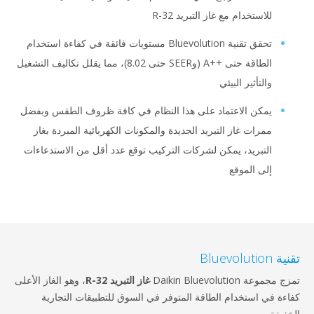
للاستخدام مع غاز التبريد R-32
تحقق تقنية Bluevolution مستويات فائقة في كفاءة استخدام
الطاقة حتى A++‎ (وSEER حتى 8.02)، مما يقلل تكاليف التشغيل
والتأثير البيئي
يمكن الاعتماد على هذا النظام في كافة ظروف الطقس وبفضل
ممرات غاز التبريد الجديدة والمكونات الكهربائية المبردة بغاز
التبريد، يمكن لشركات التركيب توقع عدد أقل من الاستدعاءات
إلى الموقع
Bluevoluti
موعة Daikin Bluevolution
غاز التبريد R-32
، وهو الغاز الأعلى
ءة في استخدام الطاقة المتوفر في السوق للتطبيقات التجارية
فيفة.