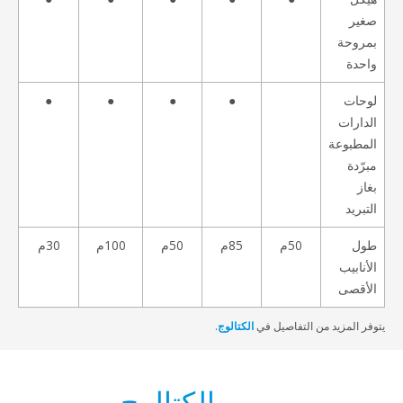
ير
روحة
حدة
حات
●
●
●
●
دارات
مطبوعة
رّدة
از
تبريد
ول
50م
85م
50م
100م
30م
أنابيب
أقصى
ر المزيد من التفاصيل في
الكتالوج
.
الكتالوج