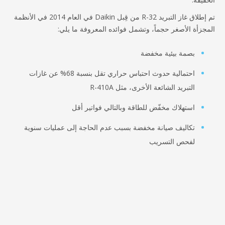
تم إطلاق غاز التبريد R-32 من قِبل Daikin في العام 2014 في الأنظمة
جزأة الأصغر حجماً، وتشمل فوائده المعروفة ما يلي:
بصمة بيئية مخفضة
احتمالية حدوث احتباس حراري تقل بنسبة 68% عن غازات
التبريد الشائعة الأخرى، مثل R-410A
استهلاك مخفّض للطاقة وبالتالي فواتير أقل
تكاليف صيانة مخفضة بسبب عدم الحاجة إلى عمليات سنوية
لفحص التسريب