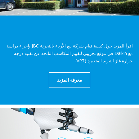
اقرأ المزيد حول كيفية قيام شركة بيع الأزياء بالتجزئة JBC بإجراء دراسة
مع Daikin في موقع تجريبي لتقييم المكاسب الناتجة عن تقنية درجة
ة غاز التبريد المتغيرة (VRT).
معرفة المزيد