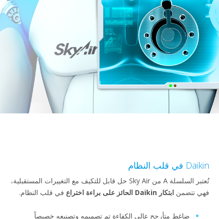
ي قلب النظام
تُعتبر السلسلة A من Sky Air حل قابل للتكيف مع التغييرات المستقبلية،
 تتضمن
ابتكار Daikin الحائز على براءة اختراع
في قلب النظام.
ضاغط متأرجح عالي الكفاءة تم تصميمه وتصنيعه خصيصاً