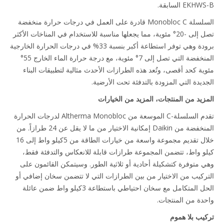
EK السابقة.
السلسلة Monobloc C قادرة على العمل في درجات حرارة منخفضة
تصل إلى -20° مئوية، مما يجعلها مناسبة للاستخدام في المناخات الأكثر
برودة وهي توفر استطاعة أكبر بنسبة 33% في درجات الحرارة الخارجية
المنخفضة التي تصل إلى 7° مئوية، مع درجة حرارة الماء الخارج 55°
ية كحد أقصى، وتُعد هذه الطرازات الأحدث مثالية لتطبيقات البناء
ديدة التي المزودة بالتدفئة تحت الأرضية.
زيد من المنتجات، المزيد من الخيارات
تقدم السلسلة-C الموسعة من Altherma Monobloc لدرجات الحرارة
المنخفضة من Daikin إمكانية الاختيار من ما لا يقل عن 24 طرازاً. من
خلال تقديم مجموعة واسعة من خيارات الطاقة من 5كيلو واط إلى 16
و واط، تتضمن المجموعة طرازات قابلة للانعكاس والتدفئة فقط،
 متوفرة كتشكيلة أحادية أو ثلاثية الطور. وسيتمكن القائمون على
ركيب من الاختيار من بين الطرازات التي لا تتضمن سخان إضافي أو
الحل المتكامل مع سخان احتياطي باستطاعة 3كيلو واط ضمن عائلة
دة من المنتجات.
يب بلا هموم