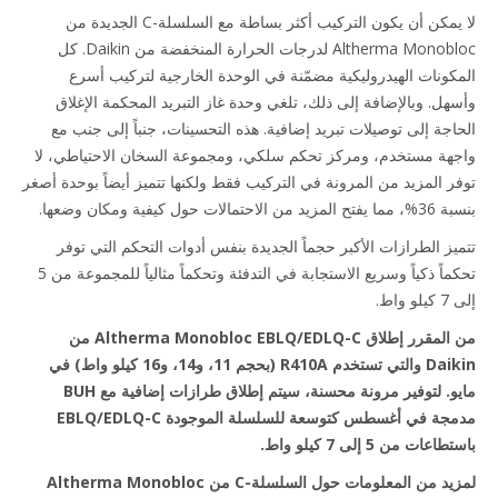
لا يمكن أن يكون التركيب أكثر بساطة مع السلسلة-C الجديدة من
Altherma Monobloc لدرجات الحرارة المنخفضة من Daikin. كل
كونات الهيدروليكية مضمّنة في الوحدة الخارجية لتركيب أسرع
هل. وبالإضافة إلى ذلك، تلغي وحدة غاز التبريد المحكمة الإغلاق
اجة إلى توصيلات تبريد إضافية. هذه التحسينات، جنباً إلى جنب مع
هة مستخدم، ومركز تحكم سلكي، ومجموعة السخان الاحتياطي، لا
ر المزيد من المرونة في التركيب فقط ولكنها تتميز أيضاً بوحدة أصغر
الاحتمالات حول كيفية ومكان وضعها.
يز الطرازات الأكبر حجماً الجديدة بنفس أدوات التحكم التي توفر
تحكماً ذكياً وسريع الاستجابة في التدفئة وتحكماً مثالياً للمجموعة من 5
واط.
من المقرر إطلاق Altherma Monobloc EBLQ/EDLQ-C من
Daikin والتي تستخدم R410A (بحجم 11، و14، و16 كيلو واط) في
مايو. لتوفير مرونة محسنة، سيتم إطلاق طرازات إضافية مع BUH
مدمجة في أغسطس كتوسعة للسلسلة الموجودة EBLQ/EDLQ-C
عات من 5 إلى 7 كيلو واط.
لمزيد من المعلومات حول السلسلة-C من Altherma Monobloc