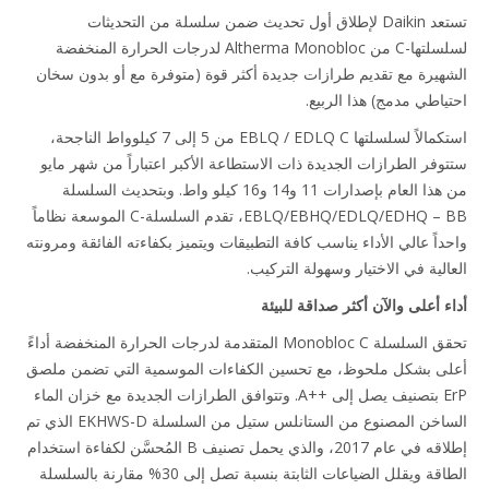
تستعد Daikin لإطلاق أول تحديث ضمن سلسلة من التحديثات
لسلسلتها-C من Altherma Monobloc لدرجات الحرارة المنخفضة
هيرة مع تقديم طرازات جديدة أكثر قوة (متوفرة مع أو بدون سخان
ياطي مدمج) هذا الربيع.
استكمالاً لسلسلتها EBLQ / EDLQ C من 5 إلى 7 كيلوواط الناجحة،
وفر الطرازات الجديدة ذات الاستطاعة الأكبر اعتباراً من شهر مايو
من هذا العام بإصدارات 11 و14 و16 كيلو واط. وبتحديث السلسلة
EBLQ/EBHQ/EDLQ/EDHQ – BB، تقدم السلسلة-C الموسعة نظاماً
داً عالي الأداء يناسب كافة التطبيقات ويتميز بكفاءته الفائقة ومرونته
الية في الاختيار وسهولة التركيب.
ء أعلى والآن أكثر صداقة للبيئة
تحقق السلسلة Monobloc C المتقدمة لدرجات الحرارة المنخفضة أداءً
ى بشكل ملحوظ، مع تحسين الكفاءات الموسمية التي تضمن ملصق
ErP بتصنيف يصل إلى A++‎. وتتوافق الطرازات الجديدة مع خزان الماء
الساخن المصنوع من الستانلس ستيل من السلسلة EKHWS-D الذي تم
إطلاقه في عام 2017، والذي يحمل تصنيف B المُحسَّن لكفاءة استخدام
الطاقة ويقلل الضياعات الثابتة بنسبة تصل إلى 30% مقارنة بالسلسلة