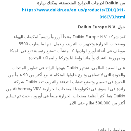
 يمكنك زيارة
https://www.daikin.eu/en_us/products/EDLQ0
016CV3.h
Daikin Eu
تُعد شركة Daikin Europe N.V.‎ منتجاً أوروبياً رئيسياً لمكيفات الهواء
ومضخات الحرارة وتجهيزات التبريد، ويعمل لديها ما يقارب 5500
موظف في أنحاء أوروبا ولديها 10 منشآت تصنيع رئيسية تقع في بلجيكا
هورية التشيك وألمانيا وإيطاليا وتركيا والمملكة المتحدة.
على الصعيد العالمي، تشتهر Daikin بنهجها الرائد في تطوير المنتجات
والجودة التي لا تضاهى وتنوع حلولها المتكاملة. مع أكثر من 90 عاماً من
الخبرة في تصميم وتصنيع تقنيات التدفئة والتبريد، تعد Daikin شركة
رائدة في السوق في تكنولوجيا المضخات الحرارية. VRV وAltherma من
Daikin هما أكثر أنظمة مضخات الحرارة مبيعاً في أوروبا، حيث تم تسليم
500, نظام حتى الآن.
……………………………………………………………………………………………
…………………………………………………
ومات إضافية