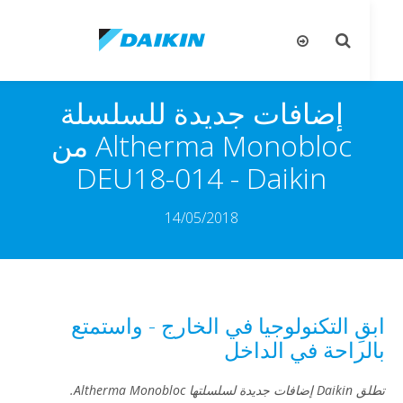
تبديل
تب
البحث
ال
إضافات جديدة للسلسلة
Altherma Monobloc من
Daikin‏ - DEU18-014
14/05/2018
قِ التكنولوجيا في الخارج - واستمتع
لراحة في الداخل
لسلسلتها Altherma Monobloc.