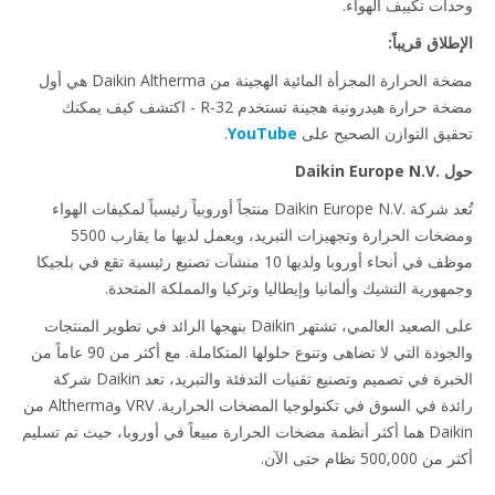
ات تكييف الهواء.
لاق قريباً:
مضخة الحرارة المجزأة المائية الهجينة من Daikin Altherma هي أول
مضخة حرارة هيدرونية هجينة تستخدم R-32 - اكتشف كيف يمكنك
يق التوازن الصحيح على
YouTube
.
Daikin Eu
تُعد شركة Daikin Europe N.V.‎ منتجاً أوروبياً رئيسياً لمكيفات الهواء
ومضخات الحرارة وتجهيزات التبريد، ويعمل لديها ما يقارب 5500
موظف في أنحاء أوروبا ولديها 10 منشآت تصنيع رئيسية تقع في بلجيكا
هورية التشيك وألمانيا وإيطاليا وتركيا والمملكة المتحدة.
على الصعيد العالمي، تشتهر Daikin بنهجها الرائد في تطوير المنتجات
والجودة التي لا تضاهى وتنوع حلولها المتكاملة. مع أكثر من 90 عاماً من
الخبرة في تصميم وتصنيع تقنيات التدفئة والتبريد، تعد Daikin شركة
رائدة في السوق في تكنولوجيا المضخات الحرارية. VRV وAltherma من
Daikin هما أكثر أنظمة مضخات الحرارة مبيعاً في أوروبا، حيث تم تسليم
500, نظام حتى الآن.