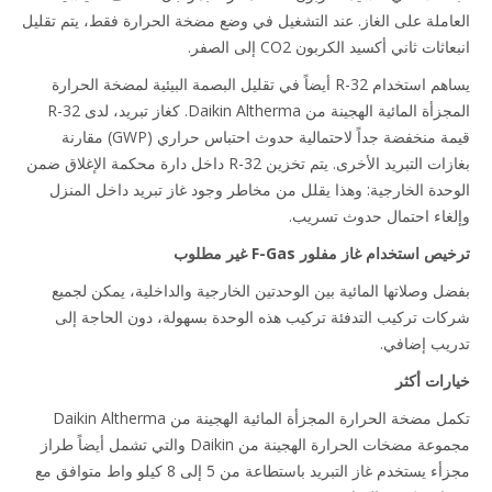
املة على الغاز. عند التشغيل في وضع مضخة الحرارة فقط، يتم تقليل
ثات ثاني أكسيد الكربون CO2 إلى الصفر.
يساهم استخدام R-32 أيضاً في تقليل البصمة البيئية لمضخة الحرارة
المجزأة المائية الهجينة من Daikin Altherma. كغاز تبريد، لدى R-32
قيمة منخفضة جداً لاحتمالية حدوث احتباس حراري (GWP) مقارنة
بغازات التبريد الأخرى. يتم تخزين R-32 داخل دارة محكمة الإغلاق ضمن
حدة الخارجية: وهذا يقلل من مخاطر وجود غاز تبريد داخل المنزل
غاء احتمال حدوث تسريب.
 استخدام غاز مفلور F-Gas غير مطلوب
ل وصلاتها المائية بين الوحدتين الخارجية والداخلية، يمكن لجميع
ات تركيب التدفئة تركيب هذه الوحدة بسهولة، دون الحاجة إلى
يب إضافي.
رات أكثر
تكمل مضخة الحرارة المجزأة المائية الهجينة من Daikin Altherma
مجموعة مضخات الحرارة الهجينة من Daikin والتي تشمل أيضاً طراز
مجزأء يستخدم غاز التبريد باستطاعة من 5 إلى 8 كيلو واط متوافق مع