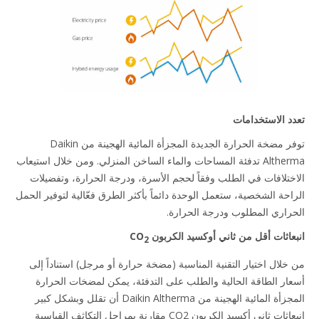
د الاستخدامات
توفر مضخة الحرارة الجديدة المجزأة المائية الهجينة من Daikin
Altherma تدفئة المساحات والماء الساخن المنزلي. ومن خلال استيعاب
ختلافات في الطلب وفقاً لحجم الأسرة، ودرجة الحرارة، وتفضيلات
احة الشخصية، ستعمل الوحدة دائماً بأكثر الطرق فعّالية لتوفير الحمل
راري المطلوب ودرجة الحرارة.
عاثات أقل من ثاني أوكسيد الكربون CO
2
خلال اختيار التقنية المناسبة (مضخة حرارة أو مرجل) استناداً إلى
ار الطاقة الحالية والطلب على التدفئة، يمكن لمضخات الحرارة
المجزأة المائية الهجينة من Daikin Altherma أن تقلل وبشكل كبير
انبعاثات ثاني أكسيد الكربون CO2 مقارنة بمراجل التكاثف القياسية