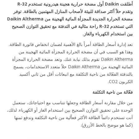
أطلقت Daikin أول مضخة حرارية هجينة هيدرونية تستخدم R-32
دم حلاً أكثر صداقة للبيئة لأصحاب المنازل المهتمين بالطاقة. توفر
مضخة الحرارة الجديدة المجزأة المائية الهجينة من Daikin Altherma
التي تستخدم R-32 راحة مثالية في التدفئة مع تحقيق التوازن الصحيح
 استخدام الكهرباء والغاز.
 إدارة أسعار الطاقة أمراً بالغ الأهمية لضمان انخفاض فاتورة الطاقة.
ا هو السبب في أن مضخة الحرارة المجزأة المائية الهجينة من
Daikin Altherma تقوم بذلك نيابة عنك. وتعد مضخة الحرارة المجزأة
المائية الهجينة من Daikin Altherma حلاً متعدد الاستخدامات، يسمح
تدفئة الفعّالة من ناحية التكلفة مع انبعاثات أقل من ثاني أكسيد
ون CO2.
لة من ناحية التكلفة
خلال مقارنة أسعار الطاقة وجعلها تتناسب مع احتياجاتك، ستعمل
حدة على تحقيق التوازن الصحيح بين استخدام الغاز أو الكهرباء. لذلك،
تستخدم دائماً الطاقة الأكثر فعاّلية من ناحية التكلفة وتدفع ثمنها
ا هو موضح بالخط الأزرق).