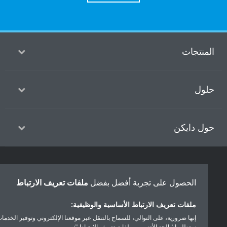
منتجات
ول
ل دايكن
سياسة خصوصية البيانات
إشعار ملف تعريف الارتباط
إشعار قانوني
الحصول على تجربة أفضل بفضل
ملفات تعريف الارتباط
أخلاقيات الشركة
ملفات تعريف الارتباط الأساسية والوظيفية:
إنها ضرورية، على التوالي، للسماح بالتنقل عبر موقعنا الإلكتروني وتوفير الخدمات التي
ستطلبها ("الحد الأدنى من ملفات تعريف الارتباط").