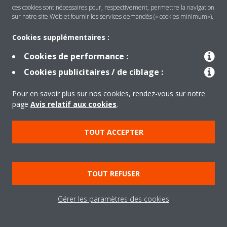
ces cookies sont nécessaires pour, respectivement, permettre la navigation
sur notre site Web et fournir les services demandés (« cookies minimum»).
Cookies supplémentaires :
Cookies de performance :
Cookies publicitaires / de ciblage :
Pour en savoir plus sur nos cookies, rendez-vous sur notre
page
Avis relatif aux cookies
.
TOUT ACCEPTER
Votre prochain système de chauffage sera
une pompe à chaleur
Les pompes à chaleur sont prêtes à relever le
TOUT REFUSER
défi de la décarbonisation des habitations, et
Daikin est prêt à devenir le partenaire idéal pour
Gérer les paramètres des cookies
toutes les parties prenantes liées à ce défi.