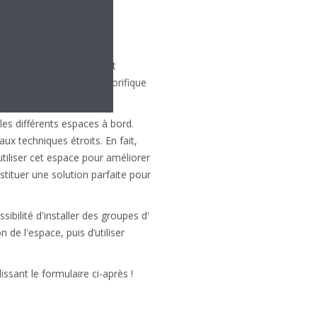
a puissance frigorifique
u glacée qui occuperaient
 une forte puissance frigorifique
les différents espaces à bord.
ux techniques étroits. En fait,
tiliser cet espace pour améliorer
tituer une solution parfaite pour
sibilité d'installer des groupes d'
de l'espace, puis d’utiliser
ssant le formulaire ci-après !