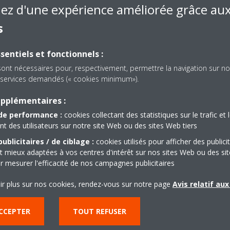
iez d'une expérience améliorée grâce au
s
n groupe d’eau glacée centrifuge
sentiels et fonctionnels :
sont nécessaires pour, respectivement, permettre la navigation sur no
des besoins bien spécifiques. Certains aspects peuvent cependant incit
es services demandés (« cookies minimum»).
uges plutôt que d'autres types de groupes d'eau glacée.
upplémentaires :
ont, sans aucun doute, l'efficacité et l'encombrement.
de performance :
cookies collectant des statistiques sur le trafic et 
oidissement de grands bâtiments, la technologie centrifuge refroidie pa
 des utilisateurs sur notre site Web ou des sites Web tiers
e centrifuges représentent toujours une option à envisager, car ils p
ublicitaires / de ciblage :
cookies utilisés pour afficher des publici
mbrement relativement restreint, tout en assurant des niveaux d'effica
t mieux adaptées à vos centres d'intérêt sur nos sites Web ou des sit
r mesurer l'efficacité de nos campagnes publicitaires
fuges peuvent en effet assurer une grande puissance tout en mainte
que (les groupes d'eau glacée centrifuges Daikin équipés d'un VFD peu
ir plus sur nos cookies, rendez-vous sur notre page
Avis relatif au
qui se traduit par de faibles coûts d'exploitation pour l'utilisateur final
ée centrifuges Daikin sont conçus en tenant compte des applications
CCEPTER
TOUT REFUSER