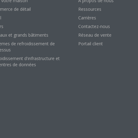
 votre maison
À propos de nous
erce de détail
Ressources
l
Carrières
rs
Contactez-nous
aux et grands bâtiments
Réseau de vente
èmes de refroidissement de
Portail client
essus
oidissement d'infrastructure et
entres de données