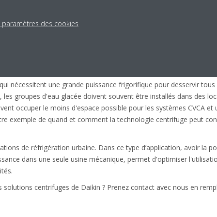
ation de la technologie centrifuge
s paramètres des cookies
 commercial. Un groupe d'eau glacée centrifuge permet d’atteindre l
ombre inférieur d'unités par rapport à d’autres types de groupes d’ea
 d'eau glacée centrifuge aurait donc le principal avantage de fournir
nt, en plus d’une haute efficacité de fonctionnement.
ui nécessitent une grande puissance frigorifique pour desservir tous 
, les groupes d'eau glacée doivent souvent être installés dans des loca
oivent occuper le moins d'espace possible pour les systèmes CVCA et u
autre exemple de quand et comment la technologie centrifuge peut cons
tions de réfrigération urbaine. Dans ce type d’application, avoir la pos
sance dans une seule usine mécanique, permet d'optimiser l'utilisation 
ités.
s solutions centrifuges de Daikin ? Prenez contact avec nous en rempli