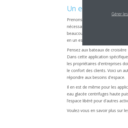
Un exemple d’applic
Gérer le
Prenons comme exemple un centre
nécessaire au bâtiment avec un n
beaucoup plus d’espace. Un groupe
en un espace relativement restrei
Pensez aux bateaux de croisière q
Dans cette application spécifique
les propriétaires d'entreprises d
le confort des clients. Voici un 
répondre aux besoins d'espace.
Il en est de même pour les applica
eau glacée centrifuges haute puis
l’espace libéré pour d'autres activ
Voulez-vous en savoir plus sur le