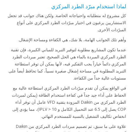
لماذا استخدام مبرّد الطرد المركزي
كل مشروع له متطلباته واحتياجاته الخاصة. ولكن هناك جوانب قد تجعل
الاستشاريين يرغبون في اختيار مبرّدات الطرد المركزي على أنواع
المبرّدات الأخرى.
وأهم تلك الجوانب الهامة، بلا شك، هي الكفاءة ومساحة الإشغال.
عندما تكون المشاريع مطلوبة لتوفير التبريد للمباني الكبيرة، فإن تقنية
الطرد المركزي المبردة بالماء هي الحل الصحيح. تعتبر مبردات الطرد
المركزي دائماً خياراً يجب التفكير فيه، لأنها يمكن أن توفر استطاعة
التبريد المطلوبة في مساحة إشغال صغيرة نسبياً، كما تحافظ أيضاً على
مستويات عالية جداً من الكفاءة.
في الواقع يمكن أن تقدم مبرّدات الطرد المركزي استطاعة عالية مع
الحفاظ على أداء جيد جداً في كفاءة استخدام الطاقة (يمكن لمبردات
الطرد المركزي من Daikin المزودة بتقنية VFD عامل أن توفر أداء
COP يصل إلى 6.5 عند التحميل الكامل و IPLV > 10)، مما يؤدي إلى
انخفاض تكاليف التشغيل بالنسبة للمستخدم النهائي.
علاوة على ما سبق، تم تصميم مبردات الطرد المركزي من Daikin