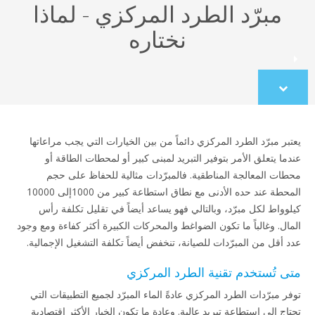
مبرّد الطرد المركزي - لماذا
نختاره
Scroll
to
content
يعتبر مبرّد الطرد المركزي دائماً من بين الخيارات التي يجب مراعاتها
عندما يتعلق الأمر بتوفير التبريد لمبنى كبير أو لمحطات الطاقة أو
محطات المعالجة المناطقية. فالمبرّدات مثالية للحفاظ على حجم
المحطة عند حده الأدنى مع نطاق استطاعة كبير من 1000إلى 10000
كيلوواط لكل مبرّد، وبالتالي فهو يساعد أيضاً في تقليل تكلفة رأس
المال. وغالباً ما تكون الضواغط والمحركات الكبيرة أكثر كفاءة ومع وجود
عدد أقل من المبرّدات للصيانة، تنخفض أيضاً تكلفة التشغيل الإجمالية.
متى تُستخدم تقنية الطرد المركزي
توفر مبرّدات الطرد المركزي عادةً الماء المبرّد لجميع التطبيقات التي
تحتاج إلى استطاعة تبريد عالية. وعادة ما تكون الخيار الأكثر اقتصادية