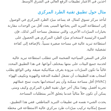
آخذين في الاعتبار تطبيقات الرفع العالي في الشرق الأوسط.
مثال حول تطبيق تقنية الطرد المركزي
لنأخذ مركز تسوق كمثال. قد يساعد مبرّد الطرد المركزي في الوصول
إلى استطاعة التبريد التي يحتاجها المبنى بعدد أقل من الوحدات مقارنة
بخيارات المبرّدات الأخرى، والتي ستشغل مساحة أكبر. لذلك، فإن
الميزة الرئيسية لاستخدام مبرّد الطرد المركزي هي الحصول على
استطاعة تبريد عالية في مساحة صغيرة نسبياً، بالإضافة إلى كفاءة
تشغيلية عالية.
فكر في السفن السياحية الضخمة التي تتطلب استطاعة تبريد عالية
لخدمة جميع البيئات على متنها بمختلف أنواعها. في هذا التطبيق المحدد
غالباً ما تكون المبرّدات مزودة بغرف ميكانيكية ضيقة. وفي الواقع يطلب
أصحاب هذه التطبيقات أن تشغل أنظمة التدفئة والتهوية وتكييف الهواء
(HVAC) أقل مساحة ممكنة وأن يتم استخدامها بحيث تمنح عملائهم
تجربة أفضل. وهذا مثال آخر حول تقنية الطرد المركزي وكيف ومتى
يمكن أن تكون حلاً مثالياً عندما يتعلق الأمر بمتطلبات المساحة.
يحدث الشيء نفسه في تطبيقات التبريد المناطقي. ففي هذا التطبيق،
تسمح إمكانية تركيب مبرّدات طرد مركزي عالية الاستطاعة في محطة