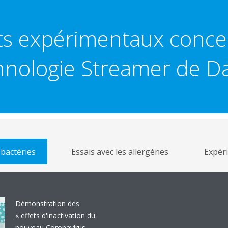
ts expérimentaux conce
hnologie Streamer de Da
 bactéries
Essais avec les allergènes
Expéri
Démonstration des
« effets d'inactivation du
nouveau Coronavirus