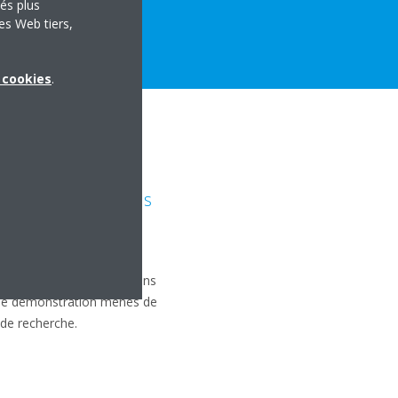
tés plus
es Web tiers,
x cookies
.
he de Daikin
 plus fiable et plus
Daikin révolutionne la
 web fournit des informations
s de démonstration menés de
 de recherche.