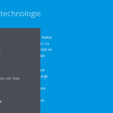
 technologie
ppée par Daikin en 2004 réalise
on des substances nocives. La
x
 de décharge plasma mettant en
de purification de l’air qui
trons à grande vitesse.
par oxydation est fortement
ge plasma classique (décharge
tre site Web
’ils sont combinés aux
ons à grande vitesse ont une
ition par oxydation qui
odeurs, les bactéries et les
le
s que le formaldéhyde.