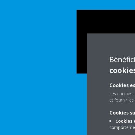
Bénéfic
cookie
Cookies es
ces cookies 
et fournir l
Cookies s
Cookies 
comportement