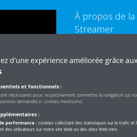
À propos de la
Streamer
La technologie Streamer dévelo
une décomposition par oxydati
iez d'une expérience améliorée grâce au
décharge Streamer est un type
œuvre une innovante technologie 
s
génère de façon stable des élec
Sa capacité de décomposition 
sentiels et fonctionnels :
supérieure à celle de la déchar
sont nécessaires pour, respectivement, permettre la navigation sur no
luminescente). En outre, lorsqu
es services demandés (« cookies minimum»).
composants de l’air, ces électr
upplémentaires :
capacité de puissante décompos
supprime de façon continue les 
de performance :
cookies collectant des statistiques sur le trafic et 
polluants de l’air intérieur, tel
 des utilisateurs sur notre site Web ou des sites Web tiers