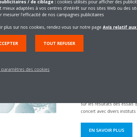
ublicitaires / de ciblage :
cookies utilisés pour afficher des publici
t mieux adaptées à vos centres d'intérêt sur nos sites Web ou des sit
r mesurer l'efficacité de nos campagnes publicitaires
ir plus sur nos cookies, rendez-vous sur notre page
Avis relatif au
CCEPTER
TOUT REFUSER
L’Institut de recherc
Streamer pour un air
s paramètres des cookies
confortable
La technologie Streamer de 
purification de l’air. Ce site
sur les résultats des essai
concert avec divers instituts
EN SAVOIR PLUS