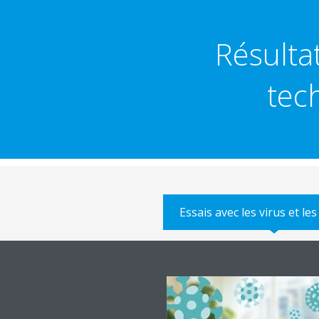
Résulta
tec
Essais avec les virus et les