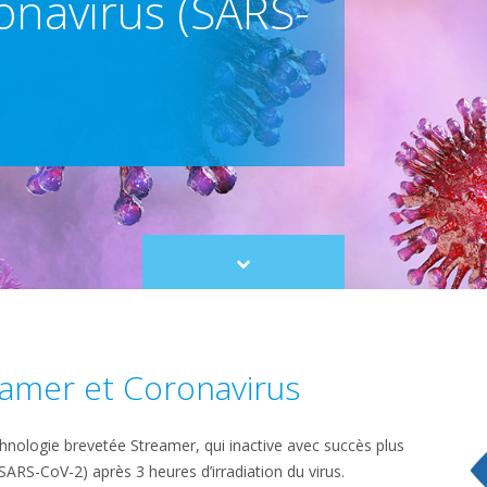
navirus (SARS-
Scroll
to
content
amer et Coronavirus
echnologie brevetée Streamer, qui inactive avec succès plus
ARS-CoV-2) après 3 heures d’irradiation du virus.