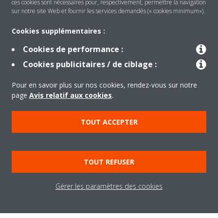
ces cookies sont nécessaires pour, respectivement, permettre la navigation
sur notre site Web et fournir les services demandés (« cookies minimum»).
EN SAVOIR PLUS
Cookies supplémentaires :
Cookies de performance :
Cookies publicitaires / de ciblage :
Pour en savoir plus sur nos cookies, rendez-vous sur notre
page
Avis relatif aux cookies
.
Besoin d'aide?
TOUT ACCEPTER
CONTACTEZ-NOUS
TOUT REFUSER
Produits
Gérer les paramètres des cookies