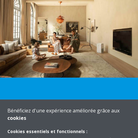
Profitez d’un air intérieur sain
Bénéficiez d'une expérience améliorée grâce aux
cookies
Les purificateurs d’air Daikin garantissent un air propre, sain et
Cookies essentiels et fonctionnels :
frais.