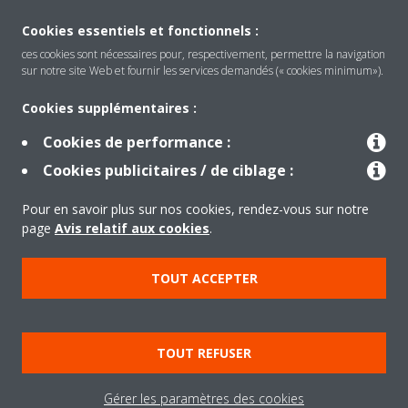
CONTACTEZ-NOUS
Cookies essentiels et fonctionnels :
ces cookies sont nécessaires pour, respectivement, permettre la navigation
sur notre site Web et fournir les services demandés (« cookies minimum»).
Cookies supplémentaires :
Produits
Cookies de performance :
Cookies publicitaires / de ciblage :
Solutions
Pour en savoir plus sur nos cookies, rendez-vous sur notre
page
Avis relatif aux cookies
.
À propos de Daikin
TOUT ACCEPTER
Copyright © Daikin
TOUT REFUSER
Mentions légales
Avis relatif aux cookies
Politique de confidentialité des données
éthique de l'entreprise
Gérer les paramètres des cookies