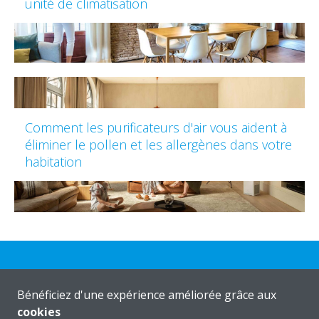
unité de climatisation
Comment les purificateurs d'air vous aident à
éliminer le pollen et les allergènes dans votre
habitation
Besoin d'aide?
Bénéficiez d'une expérience améliorée grâce aux
cookies