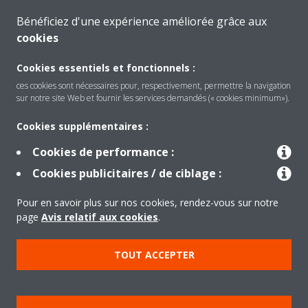
Bénéficiez d'une expérience améliorée grâce aux
CONTACTEZ-NOUS
cookies
Cookies essentiels et fonctionnels :
ces cookies sont nécessaires pour, respectivement, permettre la navigation
sur notre site Web et fournir les services demandés (« cookies minimum»).
Produits
Cookies supplémentaires :
Cookies de performance :
Solutions
Cookies publicitaires / de ciblage :
Pour en savoir plus sur nos cookies, rendez-vous sur notre
À propos de Daikin
page
Avis relatif aux cookies
.
TOUT ACCEPTER
Copyright © Daikin
Mentions légales
Avis relatif aux cookies