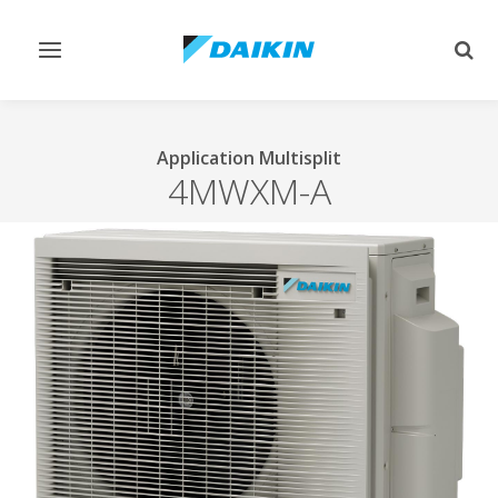
Afficher/masquer
Affi
navigation
rech
Application Multisplit
4MWXM-A