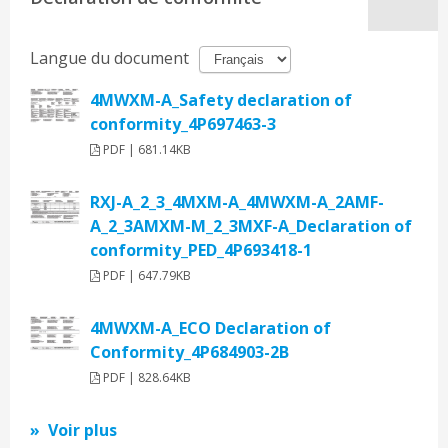
Langue du document
4MWXM-A_Safety declaration of
conformity_4P697463-3
PDF | 681.14KB
RXJ-A_2_3_4MXM-A_4MWXM-A_2AMF-
A_2_3AMXM-M_2_3MXF-A_Declaration of
conformity_PED_4P693418-1
PDF | 647.79KB
4MWXM-A_ECO Declaration of
Conformity_4P684903-2B
PDF | 828.64KB
Voir plus