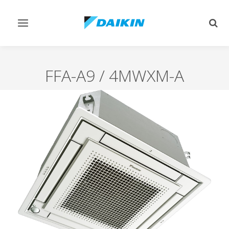
Afficher/masquer
Affi
navigation
rech
FFA-A9 / 4MWXM-A