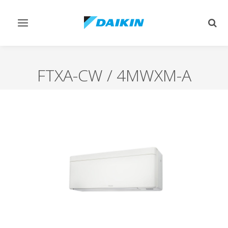
Afficher/masquer
Affi
navigation
rech
FTXA-CW / 4MWXM-A