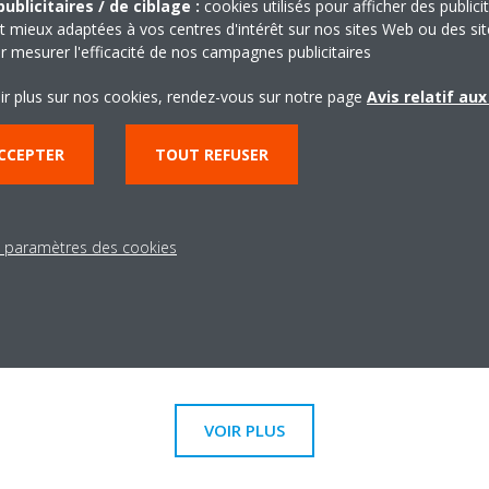
ublicitaires / de ciblage :
cookies utilisés pour afficher des publici
Effet Coanda - rafraî
t mieux adaptées à vos centres d'intérêt sur nos sites Web ou des sit
x d’air en mode chauffage. Via
L’effet Coanda optimise l
r mesurer l'efficacité de nos campagnes publicitaires
ption spéciale, un flux d’air plus
Via l’utilisation de volets
ir plus sur nos cookies, rendez-vous sur notre page
Avis relatif au
 distribution de la température
plus focalisé assure une m
température dans toute l
CCEPTER
TOUT REFUSER
Inverter
de l’air de n’importe quel endroit
Les compresseurs Invert
s paramètres des cookies
 ou votre tablette
vitesse en fonction de l
de démarrages et d'arrêt
consommation énergétique
températures plus stable
VOIR PLUS