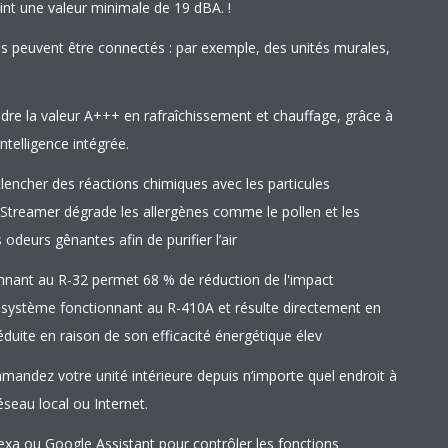
int une valeur minimale de 19 dBA. !
res peuvent être connectés : par exemple, des unités murales,
indre la valeur A+++ en rafraîchissement et chauffage, grâce à
ntelligence intégrée.
clencher des réactions chimiques avec les particules
 Streamer dégrade les allergènes comme le pollen et les
odeurs gênantes afin de purifier l’air
nnant au R-32 permet 68 % de réduction de l'impact
 système fonctionnant au R-410A et résulte directement en
uite en raison de son efficacité énergétique élev
mmandez votre unité intérieure depuis n’importe quel endroit à
réseau local ou Internet.
a ou Google Assistant pour contrôler les fonctions