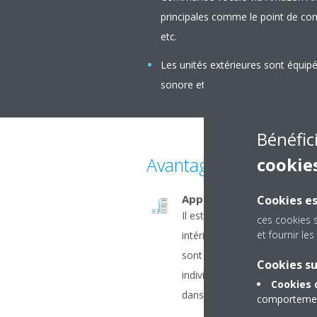
principales comme le point de con
etc.
Les unités extérieures sont équip
sonore et sa haute efficacité éne
Bénéfic
Avantages
cookie
Application multi
Cookies es
Il est possible de connecter
ces cookies 
et fournir l
intérieures à une unité extér
sont de puissances différente
Cookies s
individuellement toutes les un
Cookies 
dans le même mode (c
comportement