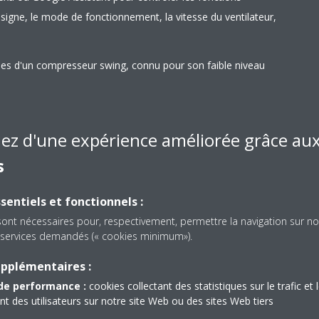
signe, le mode de fonctionnement, la vitesse du ventilateur,
ées d'un compresseur swing, connu pour son faible niveau
rgétique
iez d'une expérience améliorée grâce au
s
Capteur thermique in
sentiels et fonctionnels :
 un maximum de 5 unités
Le capteur thermique int
sont nécessaires pour, respectivement, permettre la navigation sur no
es services demandés (« cookies minimum»).
ieure unique, même si ces unités
ambiante actuelle et dist
s. Il est possible de commander
pièce avant d’activer un s
upplémentaires :
ités intérieures fonctionnant
l’air chaud ou l’air froid 
de performance :
cookies collectant des statistiques sur le trafic et 
 des utilisateurs sur notre site Web ou des sites Web tiers