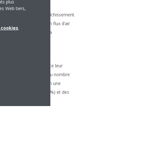
tés plus
chissement
es Web tiers,
e flux d’air en mode rafraîchissement.
 de conception spéciale, un flux d’air
x cookies
.
eilleure distribution de la
a pièce
er ajustent en permanence leur
a demande. La réduction du nombre
s énergivores résultent en une
 inférieure (jusqu'à 30 %) et des
s.