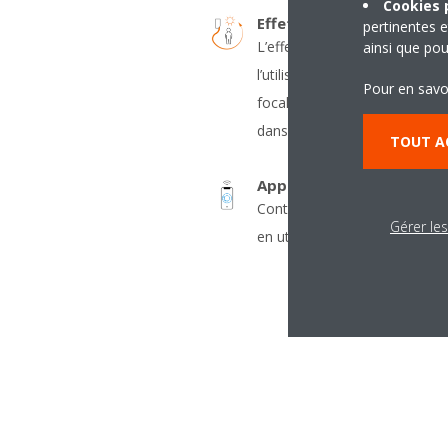
Cookies p
Effet Coanda - chauffage
pertinentes e
L’effet Coanda optimise le flu
ainsi que pou
l’utilisation de volets de conce
Pour en savo
focalisé assure une meilleure
dans toute la pièce
TOUT A
Application Onecta
Contrôlez le conditionnement 
Gérer le
en utilisant votre smartphone