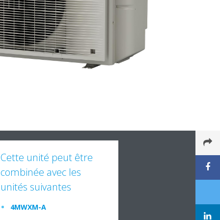
Cette unité peut être
combinée avec les
unités suivantes
4MWXM-A