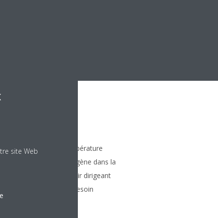
x
telligent
elligent détermine la température
tre site Web
ribue l’air de façon homogène dans la
chéma de distribution d’air dirigeant
vers les zones qui en ont besoin
le