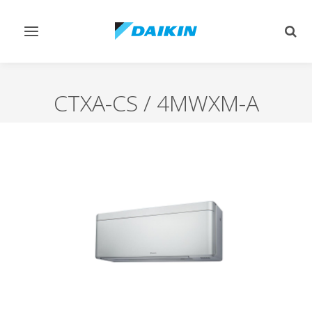
Afficher/masquer
Affi
navigation
rech
CTXA-CS / 4MWXM-A