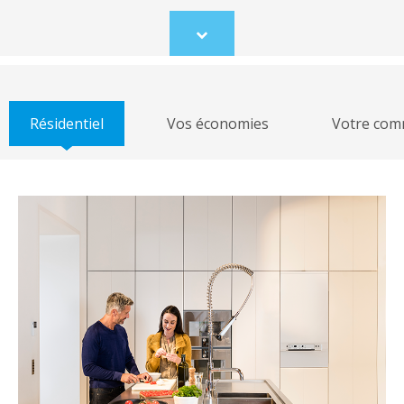
Scroll
to
content
Résidentiel
Vos économies
Votre co