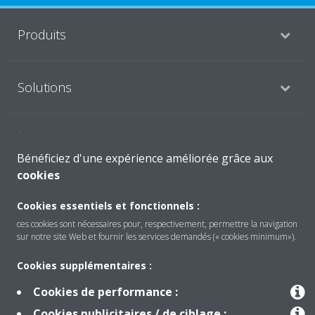
Produits
Solutions
À propos de Daikin
Bénéficiez d'une expérience améliorée grâce aux
cookies
Copyright © Daikin
Cookies essentiels et fonctionnels :
Mentions légales
Avis relatif aux cookies
ces cookies sont nécessaires pour, respectivement, permettre la navigation
sur notre site Web et fournir les services demandés (« cookies minimum»).
Politique de confidentialité des données
éthique de l'entreprise
Cookies supplémentaires :
Cookies de performance :
Cookies publicitaires / de ciblage :