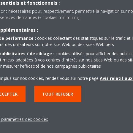
sentiels et fonctionnels :
populaires
sont nécessaires pour, respectivement, permettre la navigation sur no
es services demandés (« cookies minimum»).
upplémentaires :
de performance :
cookies collectant des statistiques sur le trafic et 
 des utilisateurs sur notre site Web ou des sites Web tiers
ublicitaires / de ciblage :
cookies utilisés pour afficher des publici
z
Daikin Altherma C Gaz W
t mieux adaptées à vos centres d'intérêt sur nos sites Web ou des sit
r mesurer l'efficacité de nos campagnes publicitaires
ir plus sur nos cookies, rendez-vous sur notre page
Avis relatif au
CCEPTER
TOUT REFUSER
s paramètres des cookies