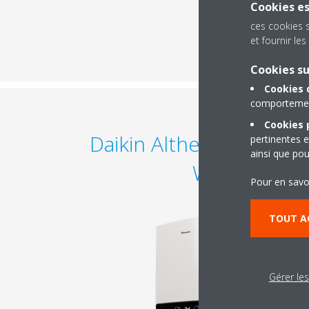
Cookies es
ces cookies 
et fournir l
Cookies s
Cookies 
comportement
Cookies p
Daikin Altherma 3 C Ga
pertinentes e
ainsi que pou
W
Pour en savo
TOUT A
Gérer le