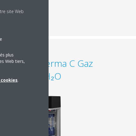
tre site Web
le
tés plus
Daikin Altherma C Gaz
es Web tiers,
ECH₂O
x cookies
.