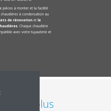
e pièces à monter et la facilité
os chaudières à condensation au
ojets de rénovation
et
le
chaudières
. Chaque chaudière
atible avec votre tuyauterie et
x
gaz les plus