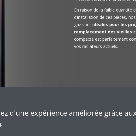
En raison de la faible quantité d
d’installation de ces pièces, n
gaz sont
idéales pour les pr
remplacement des vieilles 
compacte est parfaitement comp
vos radiateurs actuels.
iez d'une expérience améliorée grâce au
res à condensation au 
s