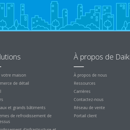
lutions
À propos de Daik
 votre maison
À propos de nous
erce de détail
Ressources
l
Carrières
rs
Contactez-nous
aux et grands bâtiments
Réseau de vente
èmes de refroidissement de
Portail client
essus
oidissement d'infrastructure et