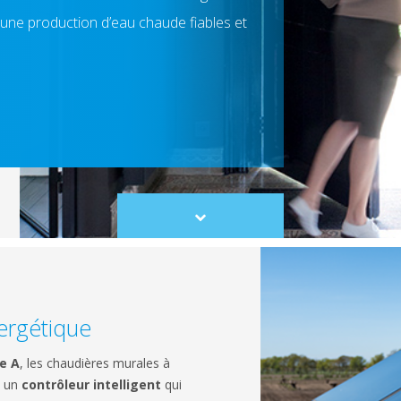
une production d’eau chaude fiables et
Scroll
to
content
nergétique
e A
, les chaudières murales à
t un
contrôleur intelligent
qui