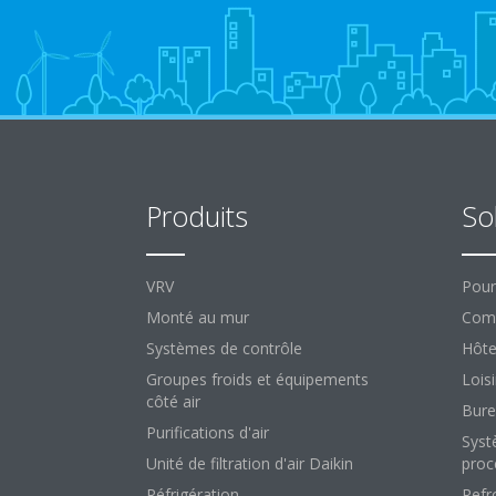
Produits
So
VRV
Pour
Monté au mur
Comm
Systèmes de contrôle
Hôte
Groupes froids et équipements
Loisi
côté air
Bure
Purifications d'air
Syst
Unité de filtration d'air Daikin
proc
Réfrigération
Refr