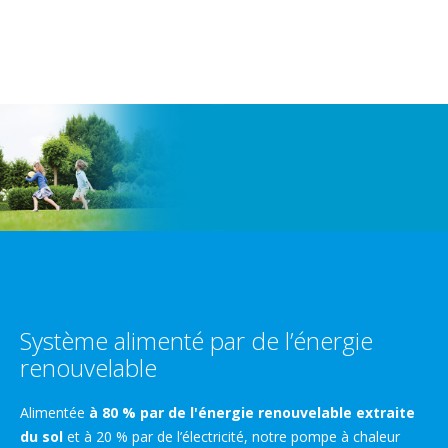
Système alimenté par de l’énergie
renouvelable
Alimentée
à 80 % par de l'énergie renouvelable extraite
du sol
et à 20 % par de l’électricité, notre pompe à chaleur