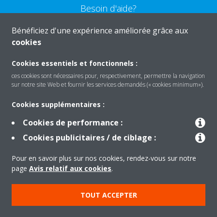
Besoin d'aide?
Bénéficiez d'une expérience améliorée grâce aux
CONTACTEZ-NOUS
cookies
Cookies essentiels et fonctionnels :
ces cookies sont nécessaires pour, respectivement, permettre la navigation
sur notre site Web et fournir les services demandés (« cookies minimum»).
Produits
Cookies supplémentaires :
Cookies de performance :
Solutions
Cookies publicitaires / de ciblage :
Pour en savoir plus sur nos cookies, rendez-vous sur notre
À propos de Daikin
page
Avis relatif aux cookies
.
TOUT ACCEPTER
Copyright © Daikin