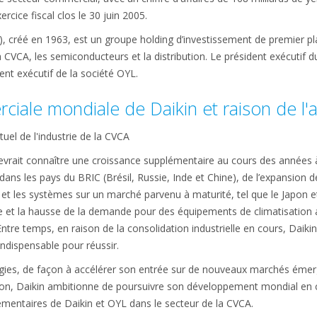
ercice fiscal clos le 30 juin 2005.
 créé en 1963, est un groupe holding d’investissement de premier pla
, la CVCA, les semiconducteurs et la distribution. Le président exécutif
nt exécutif de la société OYL.
ciale mondiale de Daikin et raison de l'a
el de l'industrie de la CVCA
rait connaître une croissance supplémentaire au cours des années à 
ans les pays du BRIC (Brésil, Russie, Inde et Chine), de l’expansion de
et les systèmes sur un marché parvenu à maturité, tel que le Japon et
e et la hausse de la demande pour des équipements de climatisation 
Entre temps, en raison de la consolidation industrielle en cours, Daiki
indispensable pour réussir.
tégies, de façon à accélérer son entrée sur de nouveaux marchés émer
sition, Daikin ambitionne de poursuivre son développement mondial en
émentaires de Daikin et OYL dans le secteur de la CVCA.