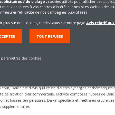
ublicitaires / de ciblage :
cookies utilisés pour afficher des publici
 notamment de produits haute performance/à haute valeur ajoutée, e
t mieux adaptées à vos centres d'intérêt sur nos sites Web ou des sit
nnementaux tels que les économies d’énergie et les réglementations s
r mesurer l'efficacité de nos campagnes publicitaires
nner comme un leader mondial via une accélération du développement
ir plus sur nos cookies, rendez-vous sur notre page
Avis relatif au
n réponse aux tendances actuelles, et une expansion de sa présence 
gies différenciées et le savoir-faire des deux parties.
CCEPTER
TOUT REFUSER
ition
 résultera en des avancées décisives lors de la mise en œuvre des str
bases de production/commerciales, des achats conjoints/centralisés et
s paramètres des cookies
t, ces synergies quantifiables devraient générer environ 10-15 milliar
2009. Daikin travaille de surcroît à la création de synergies encore plus
ion des activités et du développement sur le marché de l'Amérique d
ondial des systèmes de production d’eau glacée et sur les marchés
oût, Daikin est d’avis qu’il existe d’autres synergies et thématiques 
ivité de filtration d’air commerciale, l’activité composés fluorés de D
tion et basses températures. Daikin spécifiera et mettra en œuvre ce
ès supplémentaires.