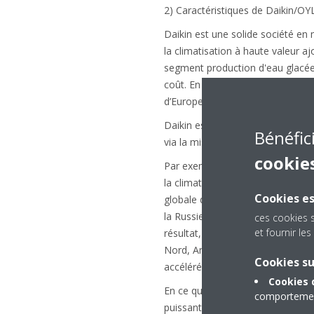
2) Caractéristiques de Daikin/OYL
Daikin est une solide société en
la climatisation à haute valeur aj
segment production d'eau glacée
coût. En outre, en ce qui concer
d’Europe et d’Asie, tandis qu’OY
Daikin est d'avis que l’Acquisitio
Bénéfic
via la mise à profit de leur comp
cookie
Par exemple, l’Acquisition permet
la climatisation que Daikin a péné
Cookies es
globale d'eau glacée dominée par
la Russie et le Brésil, sera acc
ces cookies 
et fournir l
résultat, Daikin, qui vise à éten
Nord, Amérique latine, Inde, Moy
Cookies s
accélérée de sa stratégie commer
Cookies 
En ce qui concerne OYL, Daikin a
comportement
puissante force de vente de Dai