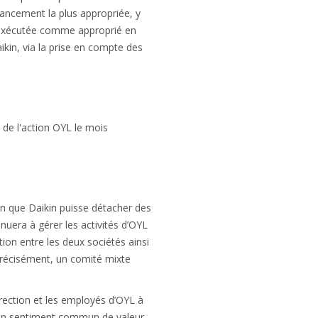
nancement la plus appropriée, y
a exécutée comme approprié en
ikin, via la prise en compte des
de l'action OYL le mois
Bien que Daikin puisse détacher des
inuera à gérer les activités d’OYL
tion entre les deux sociétés ainsi
s précisément, un comité mixte
direction et les employés d’OYL à
r un sentiment commun de valeur