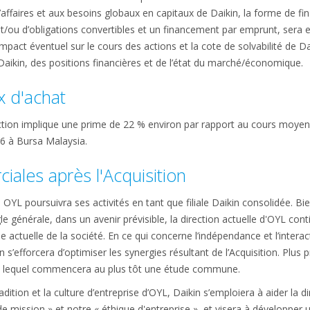
affaires et aux besoins globaux en capitaux de Daikin, la forme de fi
et/ou d’obligations convertibles et un financement par emprunt, ser
mpact éventuel sur le cours des actions et la cote de solvabilité de Da
ikin, des positions financières et de l’état du marché/économique.
x d'achat
ction implique une prime de 22 % environ par rapport au cours moyen 
6 à Bursa Malaysia.
ciales après l'Acquisition
n, OYL poursuivra ses activités en tant que filiale Daikin consolidée. 
e générale, dans un avenir prévisible, la direction actuelle d'OYL cont
e actuelle de la société. En ce qui concerne l’indépendance et l’interac
n s’efforcera d’optimiser les synergies résultant de l’Acquisition. Plu
es, lequel commencera au plus tôt une étude commune.
adition et la culture d’entreprise d’OYL, Daikin s’emploiera à aider la 
e mission » et notre « éthique d'entreprise », et visera à développe