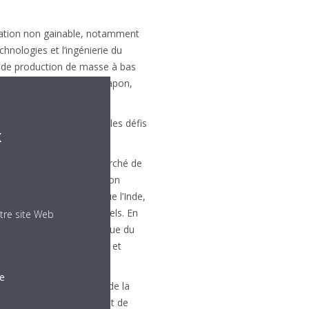
isation non gainable, notamment
chnologies et l’ingénierie du
e de production de masse à bas
ntée sur les marchés du Japon,
oints forts et de relever les défis
x
t-à-dire le plus grand marché de
es activités à la production
chés émergents, tels que l’Inde,
commerciaux et résidentiels. En
tre site Web
sie/Océanie, Chine, Amérique du
ne mise en œuvre réussie et
le
hautement développés et de la
apacités de développement de