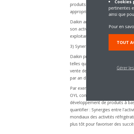
Cookies p
produits à moyen et long terme,
pertinentes e
appropriées aux problèmes enviro
ainsi que pou
Daikin ambitionne de se positio
Pour en savo
son activité solutions/service e
exploitant pleinement les technolo
TOUT A
3) Synergies résultant de l'Acquis
Daikin prévoit que l'Acquisition
telles que la consolidation des 
Gérer le
vente des deux parties. À ce poin
par an d'ici l'exercice financier 
Par exemple, en plus de l'expans
OYL comme base, sur le marché m
développement de produits à bas c
quantifier : Synergies entre l'act
mondiaux des activités réfrigéra
plus tôt pour favoriser des succ