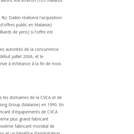
illions RM environ (105 milliards
). Daikin réalisera l'acquisition
'offres public en Malaisie)
iards de yens) si l'offre est
es autorités de la concurrence
but juillet 2006, et le
rive à échéance à la fin de mois
ns les domaines de la CVCA et de
ong Group (Malaisie) en 1990. En
bricant d'équipements de CVCA
rième plus grand fabricant
oisième fabricant mondial de
ens et un bénéfice d'exploitation