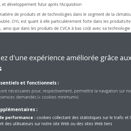
 et développement futur après l’Acquisition
 matière de produits et de technologies dans le segment de la climat
outée. OYL est quant à elle particulièrement forte dans les produits/te
, ainsi que dans les produits de CVCA à bas coût avec sa technologi
ne la présence régionale des deux parties, Daikin est fortement impla
L bénéficie d'une solide présence en Amérique du Nord et en Asie.
n permettra aussi bien à Daikin qu’à OYL de renforcer encore plus ces p
iez d'une expérience améliorée grâce au
lémentarité.
s
tra à Daikin d’entrer véritablement sur le marché nord-américain, c'es
tré l’année dernière avec ses produits gainables, ainsi que d’étendre s
sentiels et fonctionnels :
 la concurrence américaine. En outre, la pénétration de nouveaux mar
élérée avec une nouvelle gamme complète de produits de climatisation 
sont nécessaires pour, respectivement, permettre la navigation sur no
es services demandés (« cookies minimum»).
dre ses activités dans les « huit » régions du monde (Japon, Europe, A
en-Orient/Afrique), cherchera à réaliser d’importantes synergies et u
upplémentaires :
ciale.
de performance :
cookies collectant des statistiques sur le trafic et 
nticipe que la mise à profit de la technologie avancée, des produits 
 des utilisateurs sur notre site Web ou des sites Web tiers
kin permettra à OYL de s’améliorer dans des domaines tels que les c