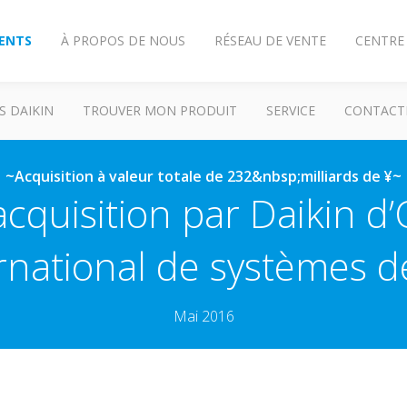
IENTS
À PROPOS DE NOUS
RÉSEAU DE VENTE
CENTRE
S DAIKIN
TROUVER MON PRODUIT
SERVICE
CONTACT
~Acquisition à valeur totale de 232&nbsp;milliards de ¥~
cquisition par Daikin d’
ernational de systèmes de
Mai 2016