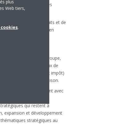
tés plus
t de trouver des réponses
es Web tiers,
ur les réfrigérants.
 technologique/de produits et de
x cookies
.
sur les nouveaux marchés en
atégies commerciales du groupe,
 une utilisation des canaux de
ds de yens (bénéfice avant impôt)
 fortes avec cette combinaison.
u Nord mentionnés ci-avant avec
 émergents avec le
stratégiques qui restent à
aikin, expansion et développement
s thématiques stratégiques au