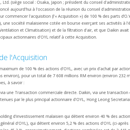
 Ltd. (siège social : Osaka, Japon ; président du conseil d'administrati
noncé aujourd'hui à l'occasion de la réunion du conseil d'administrat
 commencer l'acquisition (l'« Acquisition ») de 100 % des parts d’O.Y.L
, une société malaisienne cotée en bourse exerçant ses activités à l'
ntilation et Climatisation) et de la filtration d'air, et que Daikin ava
cipaux actionnaires d'OYL relatif à cette Acquisition.
e l'Acquisition
n maximum de 100 % des actions d'OYL, avec un prix d'achat par action
s environ), pour un total de 7 608 millions RM environ (environ 232 mil
pes, à savoir :
 via une Transaction commerciale directe. Daikin, via une transaction
tenues par le plus principal actionnaire d'OYL, Hong Leong Secretarial 
olding d'investissement malaisien qui détient environ 40 % des actions
général d'OYL), qui détient environ 5,2 % des actions d'OYL (ci-après