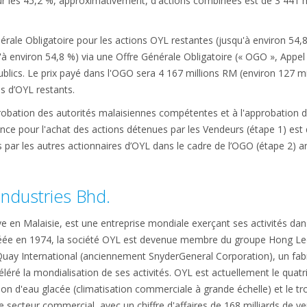
our les 45,2 %, approximativement, d'actions combinées est de 3 441 m
rale Obligatoire pour les actions OYL restantes (jusqu'à environ 54,8 %
à environ 54,8 %) via une Offre Générale Obligatoire (« OGO », Appel d
blics. Le prix payé dans l'OGO sera 4 167 millions RM (environ 127 mill
s d’OYL restants.
probation des autorités malaisiennes compétentes et à l'approbation d
nce pour l'achat des actions détenues par les Vendeurs (étape 1) est dé
par les autres actionnaires d’OYL dans le cadre de l’OGO (étape 2) ar
Industries Bhd.
ve en Malaisie, est une entreprise mondiale exerçant ses activités da
 Créée en 1974, la société OYL est devenue membre du groupe Hong Le
cQuay International (anciennement SnyderGeneral Corporation), un fa
éléré la mondialisation de ses activités. OYL est actuellement le quat
n d'eau glacée (climatisation commerciale à grande échelle) et le tr
le secteur commercial, avec un chiffre d'affaires de 168 milliards de y