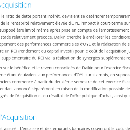
'Acquisition
e le ratio de dette portant intérêt, devraient se détériorer temporair
n de la rentabilité relativement élevée d’OYL, l’impact à court-terme su
t supposé être limité même après prise en compte de l’amortissement d
stade relativement précoce. Daikin cherche à améliorer les condition
oppement des performances commerciales d’OYL et la réalisation de s
tre un RCI (rendement du capital investi) pour le coût de l'acquisition
 supplémentaire du RCI via la réalisation de synergies supplémentaires
ion sur le bénéfice et le revenu consolidés de Daikin pour l’exercice fis
e étant équivalent aux performances d’OYL sur six mois, en supposa
nciers commence à partir du deuxième semestre de cet exercice fiscal.
cependant annoncé séparément en raison de la modification possible de
rès de l’Acquisition et du résultat de l’offre publique d’achat, ainsi qu
’Acquisition
st assuré : L’encaisse et des emprunts bancaires couvriront le coût de