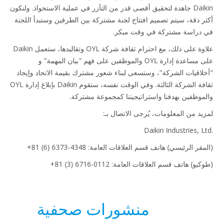
Daikin جاهدة لتحقيق أقصى قدر من التآزر في عملية الاستحواذ. ولنكون
ر دقة، سيتم تصميم افتتاح لجنة مشتركة بين الطرفين وستبدأ اللجنة
دراسة مشتركة في وقت مبكر.
علاوة على ذلك، مع احترام ثقافة شركة OYL وتقاليدها، ستعمل Daikin
على مساعدة إدارة OYL والموظفين على فهم "بيان المهمة" و
لاقيات الشركة"، وستسعى لبناء شعور مشترك بقيمة الاتحاد وإيجاد
ثقافة الشركة الثالثة. وفي الوقت نفسه، ستقوم Daikin بإبلاغ إدارة OYL
موظفين بهدفنا واستراتيجيتنا كمجموعة مشتركة.
يد من المعلومات، يُرجى الاتصال بـ:
Daikin Industries, Lt
قر الرئيسي) هاتف قسم العلاقات العامة: ‎+81 (6) 6373-4348
و) هاتف قسم العلاقات العامة: ‎+81 (3) 6716-0112
منشورات صحفية