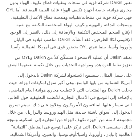
تعتبر Daikin شركة قوية في منتجات وتقنيات قطاع تكييف الهواء بدون
مجاري هوائية، خاصة أجهزة تكييف الهواء عالية القيمة المضافة. أما OYL
 شركة قوية في منتجات/تقنيات وهندسة قطاع الأعمال التطبيقية،
تجات التدفئة والتهوية وتكييف الهواء المنخفضة التكلفة مع تقنية
نتاج الضخم المنخفض التكلفة. وبالإضافة إلى ذلك، بالنظر إلى الوجود
الإقليمي لكلا الطرفين، فقد أنشأت Daikin مناصب قيادية في اليابان
وآسيا، بينما تتمتع OYL بحضور قوي في أمريكا الشمالية وآسيا.
تعتقد Daikin أن عملية الاستحواذ ستمكّن كلاً من Daikin وOYL من
يز نقاط القوة هذه ومواجهة التحديات من خلال تكملة بعضهما البعض.
على سبيل المثال، سيسمح الاستحواذ لشركة Daikin بالدخول إلى
يكا الشمالية من بابها الواسع، وهي أكبر سوق لمكيفات الهواء، حيث
دخلت Daikin مع المنتجات التي لا تتطلب مجاري هوائية العام الماضي،
إضافة إلى التوسع في الأعمال التجارية للأنظمة التطبيقية حول العالم،
ي سيطر عليها المنافسون الأمريكيون. وعلاوة على ذلك، سيتم تسريع
خول إلى أسواق ناشئة جديدة، مثل الهند وروسيا والبرازيل، من خلال
وعة كاملة من أجهزة تكييف الهواء من التجارية إلى السكنية. ونتيجة
لذلك، ستسعى Daikin، التي تركز على التوسع في المناطق "الثمانية"
لمية (اليابان، وأوروبا، وآسيا/أوقيانوسيا، والصين، وأمريكا الشمالية،