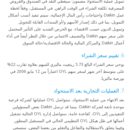
يل عملية الاستحواذ مضمون: سيغطي النقد في الصندوق والقروض
صرفية تكلفة الشراء في الوقت الراهن. في المستقبل، وفقاً لخطة
عمل Daikin واحتياجات رأس المال الإجمالية، سيتم تنفيذ أنسب أشكال
مويل، بما في ذلك إصدار الأسهم و/أو السندات القابلة للتحويل
ويل الديون حسب الاقتضاء، مع الحرص الشديد على التأثير المحتمل
على سعر سهم Daikin والتصنيف الائتماني من خلال النظر أيضاً في أداء
ية والحالة الاقتصادية/حالة السوق.
يوحي سعر الشراء البالغ 5.73 رينغيت ماليزي للسهم بعلاوة تقارب 22%
على متوسط آخر شهر لسعر سهم OYL اعتباراً من 12 مايو 2006 في
صة ماليزيا.
بعد الانتهاء من عملية الاستحواذ، ستواصل OYL عملياتها كشركة فرعية
موحدة تابعة لشركة Daikin. بينما قد ترسل Daikin بعض المسؤولين
التنفيذيين إلى OYL، كقاعدة عامة، ستواصل إدارة OYL الحالية تشغيل
أعمالها في ظل هيكل OYL التنظيمي الحالي في المستقبل المنظور.
ما يتعلق بالاستقلالية والتفاعل والتعلم من بعضنا البعض، ستسعى