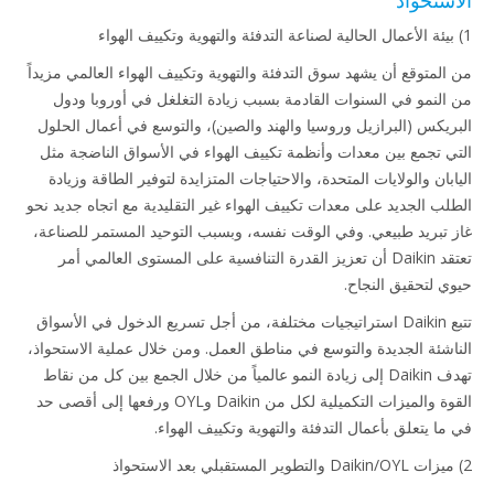
ستحواذ
المتوقع أن يشهد سوق التدفئة والتهوية وتكييف الهواء العالمي مزيداً
النمو في السنوات القادمة بسبب زيادة التغلغل في أوروبا ودول
ريكس (البرازيل وروسيا والهند والصين)، والتوسع في أعمال الحلول
ي تجمع بين معدات وأنظمة تكييف الهواء في الأسواق الناضجة مثل
بان والولايات المتحدة، والاحتياجات المتزايدة لتوفير الطاقة وزيادة
لب الجديد على معدات تكييف الهواء غير التقليدية مع اتجاه جديد نحو
 تبريد طبيعي. وفي الوقت نفسه، وبسبب التوحيد المستمر للصناعة،
تعتقد Daikin أن تعزيز القدرة التنافسية على المستوى العالمي أمر
ي لتحقيق النجاح.
تتبع Daikin استراتيجيات مختلفة، من أجل تسريع الدخول في الأسواق
اشئة الجديدة والتوسع في مناطق العمل. ومن خلال عملية الاستحواذ،
تهدف Daikin إلى زيادة النمو عالمياً من خلال الجمع بين كل من نقاط
القوة والميزات التكميلية لكل من Daikin وOYL ورفعها إلى أقصى حد
ما يتعلق بأعمال التدفئة والتهوية وتكييف الهواء.