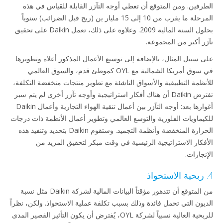
رفين. ومن المتوقع أن تعطي أوجه التآزر القابلة للقياس في هذه
المرحلة ما يقرب من 10 إلى 15 مليار ين (ربح قبل الضرائب) سنوياً
بحلول السنة المالية 2009. وعلاوة على ذلك، تعمل Daikin على تحقيق
ر أكبر من المجموعة.
 سبيل المثال، بالإضافة إلى توسيع الأعمال المذكور أعلاه وتطويرها
في سوق أمريكا الشمالية مع OYL كموطئ قدم، والسوق العالمي
نظمة التطبيقية والأسواق الناشئة مع تطوير منتجات منخفضة التكلفة،
تفترض Daikin أن هناك أفكار استراتيجية وأوجه تآزر أخرى لم يتم سبر
أغوارها بعد: أوجه التآزر بين أعمال تنقية الهواء التجارية وأعمال Daikin
يماويات الفلورية والتوسع العالمي وتطوير أعمال الأنظمة ذات درجات
الحرارة المنخفضة وأنظمة التجميد. وستقوم Daikin بتحديد وتنفيذ هذه
فكار الاستراتيجية الرئيسية في وقت مبكر لتحقيق المزيد من
جازات.
من المتوقع أن تتدهور مؤقتاً البيانات المالية لشركة Daikin مثل نسبة
يون التي تحمل فائدة وذلك بسبب تكلفة عملية الاستحواذ. ولكن، نظراً
للربحية العالية نسبياً لشركة OYL، يُفترض أن يكون التأثير القصير المدى