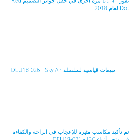
تفوز Daikin مرة أخرى في حفل جوائز التصميم Red
Do لعام 2018
مبيعات قياسية لسلسلة Sky Air‏ - DEU18-026
م تأكيد مكاسب مثيرة للإعجاب في الراحة والكفاءة
ي متجر أزياء JBC‏ - DEU18-031