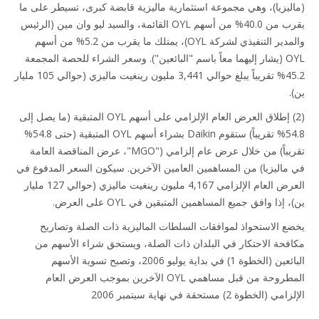
ليزيا)، وهي مجموعة استثمارية ماليزية قابضة كبرى، تسيطر على ما
يقرب من 40.0% من أسهم OYL القائمة، والسيد ليو وان مين (الرئيس
والمدير التنفيذي لشركة OYL)، يمتلك ما يقرب من 5.2% من أسهم
OYL (يشار إليهما معاً باسم "البائعين"). وسعر الشراء للحصة المجمعة
45.2% تقريباً يبلغ حوالي 3,441 مليون رينغيت ماليزي (حوالي 105 مليار
(2) إطلاق العرض العام الإلزامي على أسهم OYL المتبقية (ما يصل إلى
54.8% تقريباً) ستقوم Daikin بشراء أسهم OYL المتبقية (حتى 54.8%
تقريباً) من خلال عرض عام إلزامي ("MGO"، عرض المناقصة العامة
ماليزيا) من المساهمين العامين الآخرين. سيكون السعر المدفوع في
العرض العام الإلزامي 4,167 مليون رينغيت ماليزي (حوالي 127 مليار
 إذا وافق جميع المساهمين المتبقين في OYL على العرض.
ع الاستحواذ لموافقات السلطات الماليزية ذات الصلة وتصاريح
فحة الاحتكار في البلدان ذات الصلة، ويستحق شراء الأسهم من
البائعين (الخطوة 1) في بداية يوليو 2006، وتصبح تسوية الأسهم
المطروحة من قبل مساهمي OYL الآخرين بموجب العرض العام
 (الخطوة 2) مستحقة في نهاية سبتمبر 2006