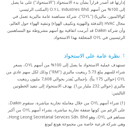
رتها قد أصدر قراراً بشأن بدء الاستحواذ ("الاستحواذ") على ما يصل
إلى 100% من أسهم O.Y.L.‎ Industries Bhd.‎ (المكتب الرئيسي:
كوالالمبور، ماليزيا) ("OYL")، شركة مساهمة عامة ماليزية تعمل في
مجال HVAC (التدفئة والتهوية وتكييف الهواء) وتنقية الهواء حول العالم،
وأن شركة Daikin قد أبرمت اتفاقية بيع أسهم مشروطة مع المساهمين
 في OYL المتعلقة بهذا الاستحواذ.
تستهدف عملية الاستحواذ ما يصل إلى 100% من أسهم OYL، بسعر
شراء للسهم يبلغ 5.73 رينغيت ماليزي ("RM") وذلك لكل سهم عادي من
OYL (حوالي 175 يناً)، بإجمالي يُقدر بحوالي 7,608 مليون رينغيت
ماليزي (حوالي 232 مليار ين1). يهدف الاستحواذ إلى تنفيذ الخطوتين
ليتين:
(1) شراء أسهم OYL من خلال معاملة تجارية مباشرة، ستقوم Daikin،
على الرغم من كونها صفقة تجارية مباشرة، بشراء أسهم OYL من أكبر
مساهم في OYL، وهو Hong Leong Secretarial Services Sdn.‎ Bhd،
 شركة فرعية خاصة من مجموعة هونغ ليونغ