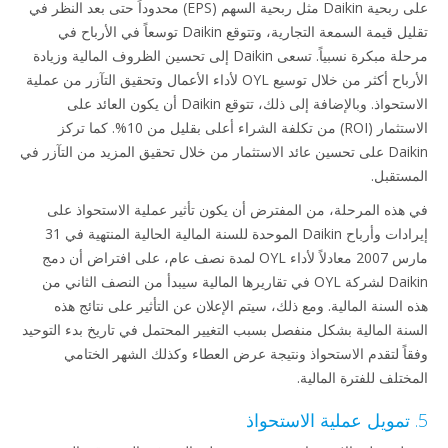
على ربحية Daikin مثل ربحية السهم (EPS) محدوداً حتى بعد النظر في
تقليل قيمة السمعة التجارية، وتتوقع Daikin توسعاً في الأرباح في
مرحلة مبكرة نسبياً. تسعى Daikin إلى تحسين الظروف المالية وزيادة
الأرباح أكثر من خلال توسيع OYL لأداء الأعمال وتحقيق التآزر من عملية
الاستحواذ. وبالإضافة إلى ذلك، تتوقع Daikin أن يكون العائد على
الاستثمار (ROI) من تكلفة الشراء أعلى بقليل من 10%. كما تركز
Daikin على تحسين عائد الاستثمار من خلال تحقيق المزيد من التآزر في
ستقبل.
هذه المرحلة، من المفترض أن يكون تأثير عملية الاستحواذ على
إيرادات وأرباح Daikin الموحدة للسنة المالية الحالية المنتهية في 31
مارس 2007 معادلاً لأداء OYL لمدة نصف عام، على افتراض أن دمج
Daikin لشركة OYL في تقاريرها المالية سيبدأ من النصف الثاني من
 السنة المالية. ومع ذلك، سيتم الإعلان عن التأثير على نتائج هذه
نة المالية بشكل منفصل بسبب التغيير المحتمل في تاريخ بدء التوحيد
اً لتقدم الاستحواذ ونتيجة عرض العطاء وكذلك الشهر الختامي
ختلف للفترة المالية.