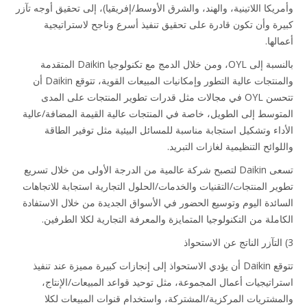
ريكا اللاتينية، والهند، والشرق الأوسط/إفريقيا)، إلى تحقيق أوجه تآزر
رة وأن تكون قادرة على تحقيق تنفيذ أسرع وناجح لاستراتيجية
لها.
بالنسبة إلى OYL، ومن خلال الدمج مع تكنولوجيا Daikin المتقدمة
والمنتجات عالية التطور وإمكانيات المبيعات القوية، تتوقع Daikin أن
تتحسن OYL في مجالات مثل قدرات تطوير المنتجات على المدى
توسط إلى الطويل، خاصة في المنتجات عالية القيمة المضافة/عالية
داء وتشكيل استجابة مناسبة للمسائل البيئية مثل توفير الطاقة
وائح التنظيمية لغازات التبريد.
تسعى Daikin لتصبح شركة عالمية من الدرجة الأولى من خلال تسريع
ير المنتجات/التقنيات والخدمات/الحلول التجارية استجابة للاتجاهات
ائدة اليوم وتوسيع الحضور في الأسواق الجديدة من خلال الاستفادة
املة من التكنولوجيا المتمايزة والمعرفة التجارية لكلا الطرفين.
تتوقع Daikin أن يؤدي الاستحواذ إلى إنجازات كبيرة مميزة عند تنفيذ
راتيجيات أعمال المجموعة، مثل توحيد قواعد المبيعات/الإنتاج،
مشتريات المركزية/المشتركة، واستخدام قنوات المبيعات لكلا