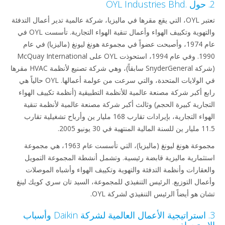
تعتبر OYL، التي يقع مقرها في ماليزيا، شركة عالمية تدير أعمال التدفئة
والتهوية وتكييف الهواء وأعمال تنقية الهواء التجارية. تأسست OYL في
عام 1974، وأصبحت عضواً في مجموعة هونغ ليونغ (ماليزيا) في عام
1990. وفي عام 1994، استحوذت OYL على McQuay International
(شركة SnyderGeneral سابقاً)، وهي شركة تصنيع لأنظمة HVAC مقرها
في الولايات المتحدة، والتي سرعت من عولمة أعمالها. OYL حالياً هي
ع أكبر شركة مصنعة عالمية للأنظمة التطبيقية (أنظمة تكييف الهواء
جارية كبيرة الحجم) وثالث أكبر شركة مصنعة عالمية لأنظمة تنقية
الهواء التجارية، بإيرادات تقارب 168 مليار ين وأرباح تشغيلية تقارب
ية في 30 يونيو 2005.
مجموعة هونغ ليونغ (ماليزيا)، التي تأسست عام 1963، هي مجموعة
ثمارية ماليزية قابضة رئيسية. وتشمل أنشطة المجموعة التمويل
عقارات وأنظمة التدفئة والتهوية وتكييف الهواء وأشباه الموصلات
مال التوزيع. الرئيس التنفيذي للمجموعة، السيد تان سري كويك لينغ
 هو أيضاً الرئيس التنفيذي لشركة OYL.
3. استراتيجية الأعمال العالمية لشركة Daikin وأسباب